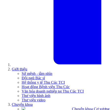
Giới thiệu
Sứ mệnh - tầm nhìn
Đội ngũ Bác sĩ
Hệ thống y tế Thu Cúc TCI
Hoạt động Bệnh viện Thu Cúc
Văn hóa doanh nghiệp tại Thu Cúc TCI
Thư viện hình ảnh
Thư viện video
Chuyên khoa
Chuyên khoa Cơ xương