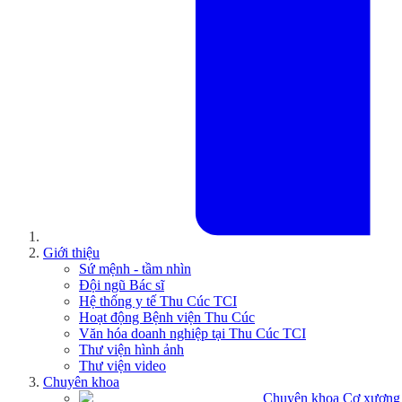
Giới thiệu
Sứ mệnh - tầm nhìn
Đội ngũ Bác sĩ
Hệ thống y tế Thu Cúc TCI
Hoạt động Bệnh viện Thu Cúc
Văn hóa doanh nghiệp tại Thu Cúc TCI
Thư viện hình ảnh
Thư viện video
Chuyên khoa
Chuyên khoa Cơ xương