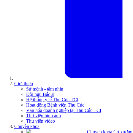
Giới thiệu
Sứ mệnh - tầm nhìn
Đội ngũ Bác sĩ
Hệ thống y tế Thu Cúc TCI
Hoạt động Bệnh viện Thu Cúc
Văn hóa doanh nghiệp tại Thu Cúc TCI
Thư viện hình ảnh
Thư viện video
Chuyên khoa
Chuyên khoa Cơ xương