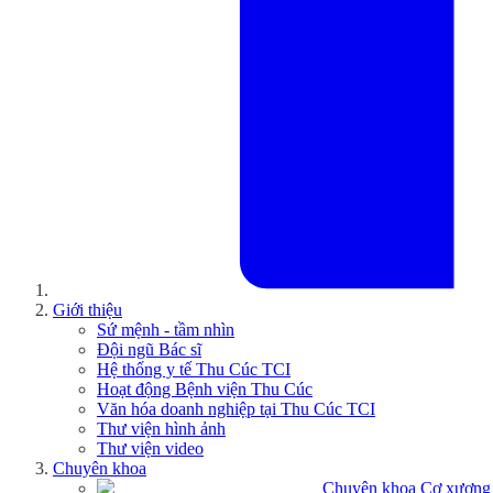
Giới thiệu
Sứ mệnh - tầm nhìn
Đội ngũ Bác sĩ
Hệ thống y tế Thu Cúc TCI
Hoạt động Bệnh viện Thu Cúc
Văn hóa doanh nghiệp tại Thu Cúc TCI
Thư viện hình ảnh
Thư viện video
Chuyên khoa
Chuyên khoa Cơ xương