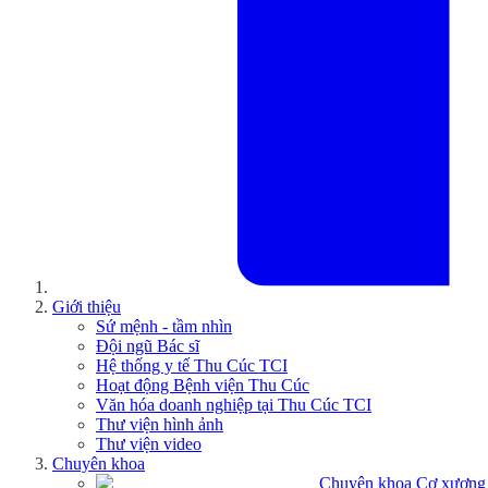
Giới thiệu
Sứ mệnh - tầm nhìn
Đội ngũ Bác sĩ
Hệ thống y tế Thu Cúc TCI
Hoạt động Bệnh viện Thu Cúc
Văn hóa doanh nghiệp tại Thu Cúc TCI
Thư viện hình ảnh
Thư viện video
Chuyên khoa
Chuyên khoa Cơ xương