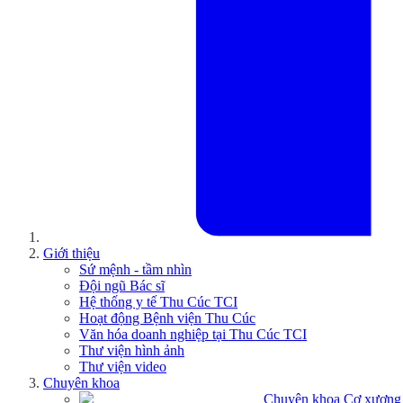
Giới thiệu
Sứ mệnh - tầm nhìn
Đội ngũ Bác sĩ
Hệ thống y tế Thu Cúc TCI
Hoạt động Bệnh viện Thu Cúc
Văn hóa doanh nghiệp tại Thu Cúc TCI
Thư viện hình ảnh
Thư viện video
Chuyên khoa
Chuyên khoa Cơ xương