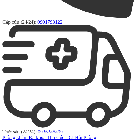
Cấp cứu (24/24):
0901793122
Trực sản (24/24):
0936245499
Phòng khám Đa khoa Thu Cúc TCI Hải Phòng