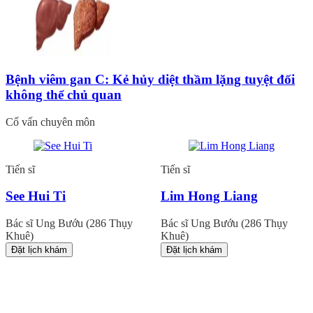
Bệnh viêm gan C: Kẻ hủy diệt thầm lặng tuyệt đối
không thể chủ quan
Cố vấn chuyên môn
Tiến sĩ
Tiến sĩ
See Hui Ti
Lim Hong Liang
Bác sĩ Ung Bướu (286 Thụy
Bác sĩ Ung Bướu (286 Thụy
Khuê)
Khuê)
Đặt lịch khám
Đặt lịch khám