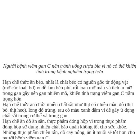
Người bệnh viêm gan C nên tránh uống rượu bia vì nó có thể khiến
tình trạng bệnh nghiêm trọng hơn
Hạn chế thức ăn béo, nhất là chất béo có nguồn gốc từ động vật
(mỡ các loại, bơ) vì dễ làm béo phì, rối loạn mỡ máu và tích tụ mỡ
trong gan gây nên gan nhiễm mỡ, khiến tình trạng viêm gan C trầm
trọng hơn.
Hạn chế thức ăn chứa nhiều chất sắt như thịt có nhiều màu đỏ (thịt
bò, thịt heo), lòng đỏ trứng, rau có màu xanh đậm vì dễ gây ứ đọng
chất sắt trong cơ thể và trong gan.
Hạn chế ăn đồ ăn sẵn, thực phẩm đóng hộp vì trong thực phẩm
đóng hộp sử dụng nhiều chất bảo quản không tốt cho sức khỏe.
Những thực phẩm chiên rán, đồ cay nóng, ăn ít muối sẽ tốt hơn cho
người bệnh viêm gan C.