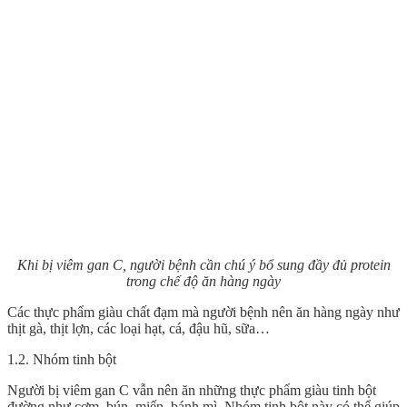
Khi bị viêm gan C, người bệnh cần chú ý bổ sung đầy đủ protein
trong chế độ ăn hàng ngày
Các thực phẩm giàu chất đạm mà người bệnh nên ăn hàng ngày như
thịt gà, thịt lợn, các loại hạt, cá, đậu hũ, sữa…
1.2. Nhóm tinh bột
Người bị viêm gan C vẫn nên ăn những thực phẩm giàu tinh bột
đường như cơm, bún, miến, bánh mì. Nhóm tinh bột này có thể giúp