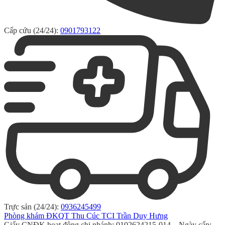
Cấp cứu (24/24):
0901793122
Trực sản (24/24):
0936245499
Phòng khám ĐKQT Thu Cúc TCI Trần Duy Hưng
Giấy CNĐK hoạt động chi nhánh: 0102624215-014 – Ngày cấp: