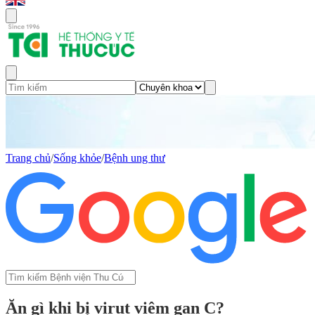
Trang chủ
/
Sống khỏe
/
Bệnh ung thư
Ăn gì khi bị virut viêm gan C?