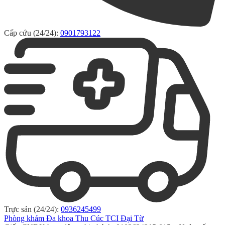
Cấp cứu (24/24):
0901793122
Trực sản (24/24):
0936245499
Phòng khám Đa khoa Thu Cúc TCI Đại Từ