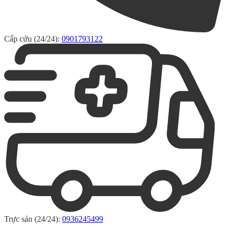
Cấp cứu (24/24):
0901793122
Trực sản (24/24):
0936245499