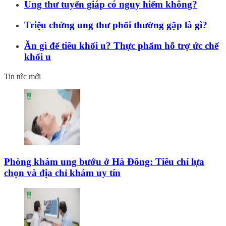
Ung thư tuyến giáp có nguy hiểm không?
Triệu chứng ung thư phổi thường gặp là gì?
Ăn gì để tiêu khối u? Thực phẩm hỗ trợ ức chế
khối u
Tin tức mới
Phòng khám ung bướu ở Hà Đông: Tiêu chí lựa
chọn và địa chỉ khám uy tín