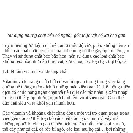
Sử dụng những chất béo có nguồn gốc thực vật có lợi cho gan
Tuy nhiên người bệnh chỉ nên ăn ở mức độ vừa phải, không nên ăn
nhiều các loại chất béo bão hòa bởi chúng có thể gây áp lực lên gan.
Thay vì sử dụng chất béo bão hòa, nên sử dụng các loại chất béo
không bão hòa như dầu thực vật, sữa chua, các loại hạt, thịt bò, cá.
1.4. Nhóm vitamin và khoáng chất
Vitamin và khoáng chất chất có vai trò quan trọng trong việc tăng
cường hệ thống miễn dịch ở những mắc viêm gan C. Hệ thống miễn
dịch có chức năng ngăn chặn và tiêu diệt các tác nhân lạ xâm nhập
trong cơ thể, giúp những người bị nhiễm virut viêm gan C có thể
đào thải siêu vi ra khỏi gan nhanh hơn.
Các vitamin và khoáng chất
cũng đóng một vai trò quan trọng trong
việc giải độc cơ thể, loại bỏ các chất độc hại. Chính vì vậy mà
những người bị viêm gan C nên tích cực ăn nhiều các loại rau củ,
trái cây như củ cải, cà rốt, bí ngô, các loại rau họ cải… bởi những