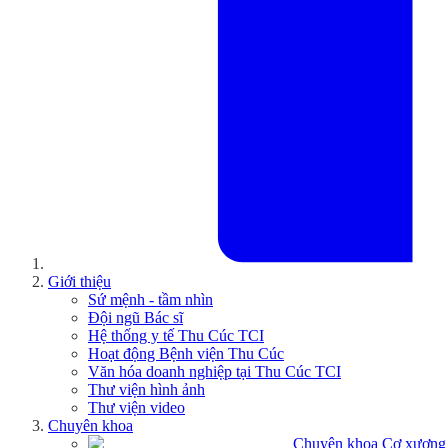
Giới thiệu
Sứ mệnh - tầm nhìn
Đội ngũ Bác sĩ
Hệ thống y tế Thu Cúc TCI
Hoạt động Bệnh viện Thu Cúc
Văn hóa doanh nghiệp tại Thu Cúc TCI
Thư viện hình ảnh
Thư viện video
Chuyên khoa
Chuyên khoa Cơ xương