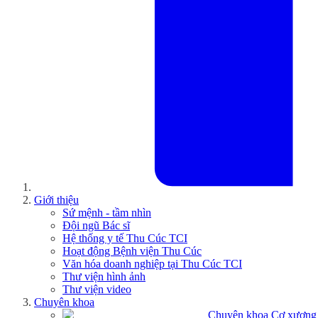
Giới thiệu
Sứ mệnh - tầm nhìn
Đội ngũ Bác sĩ
Hệ thống y tế Thu Cúc TCI
Hoạt động Bệnh viện Thu Cúc
Văn hóa doanh nghiệp tại Thu Cúc TCI
Thư viện hình ảnh
Thư viện video
Chuyên khoa
Chuyên khoa Cơ xương