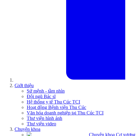
Giới thiệu
Sứ mệnh - tầm nhìn
Đội ngũ Bác sĩ
Hệ thống y tế Thu Cúc TCI
Hoạt động Bệnh viện Thu Cúc
Văn hóa doanh nghiệp tại Thu Cúc TCI
Thư viện hình ảnh
Thư viện video
Chuyên khoa
Chuyên khoa Cơ xương