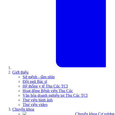
Giới thiệu
Sứ mệnh - tầm nhìn
Đội ngũ Bác sĩ
Hệ thống y tế Thu Cúc TCI
Hoạt động Bệnh viện Thu Cúc
Văn hóa doanh nghiệp tại Thu Cúc TCI
Thư viện hình ảnh
Thư viện video
Chuyên khoa
Chuyên khoa Cơ xương