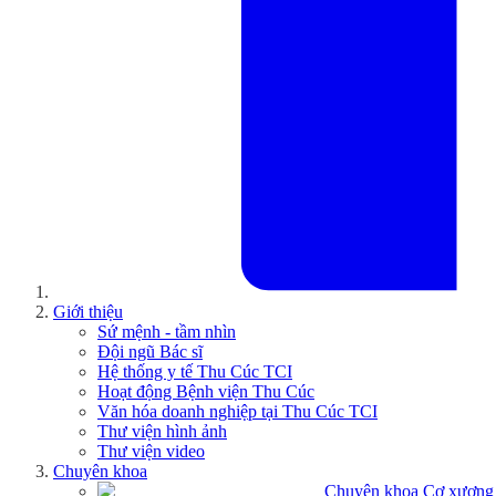
Giới thiệu
Sứ mệnh - tầm nhìn
Đội ngũ Bác sĩ
Hệ thống y tế Thu Cúc TCI
Hoạt động Bệnh viện Thu Cúc
Văn hóa doanh nghiệp tại Thu Cúc TCI
Thư viện hình ảnh
Thư viện video
Chuyên khoa
Chuyên khoa Cơ xương