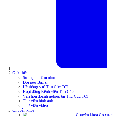
Giới thiệu
Sứ mệnh - tầm nhìn
Đội ngũ Bác sĩ
Hệ thống y tế Thu Cúc TCI
Hoạt động Bệnh viện Thu Cúc
Văn hóa doanh nghiệp tại Thu Cúc TCI
Thư viện hình ảnh
Thư viện video
Chuyên khoa
Chuyên khoa Cơ xương