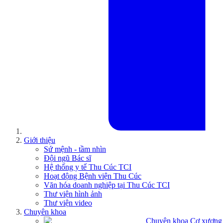
Giới thiệu
Sứ mệnh - tầm nhìn
Đội ngũ Bác sĩ
Hệ thống y tế Thu Cúc TCI
Hoạt động Bệnh viện Thu Cúc
Văn hóa doanh nghiệp tại Thu Cúc TCI
Thư viện hình ảnh
Thư viện video
Chuyên khoa
Chuyên khoa Cơ xương