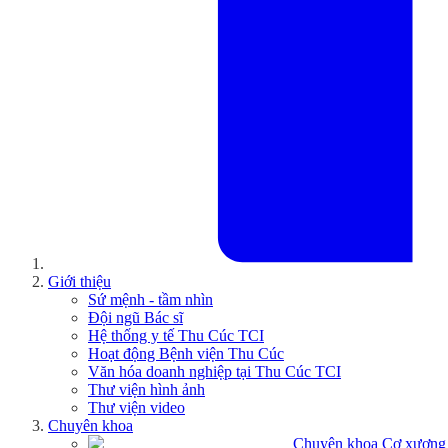
Giới thiệu
Sứ mệnh - tầm nhìn
Đội ngũ Bác sĩ
Hệ thống y tế Thu Cúc TCI
Hoạt động Bệnh viện Thu Cúc
Văn hóa doanh nghiệp tại Thu Cúc TCI
Thư viện hình ảnh
Thư viện video
Chuyên khoa
Chuyên khoa Cơ xương