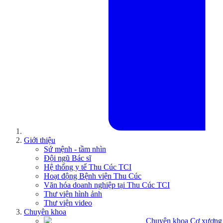
Giới thiệu
Sứ mệnh - tầm nhìn
Đội ngũ Bác sĩ
Hệ thống y tế Thu Cúc TCI
Hoạt động Bệnh viện Thu Cúc
Văn hóa doanh nghiệp tại Thu Cúc TCI
Thư viện hình ảnh
Thư viện video
Chuyên khoa
Chuyên khoa Cơ xương