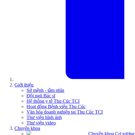
Giới thiệu
Sứ mệnh - tầm nhìn
Đội ngũ Bác sĩ
Hệ thống y tế Thu Cúc TCI
Hoạt động Bệnh viện Thu Cúc
Văn hóa doanh nghiệp tại Thu Cúc TCI
Thư viện hình ảnh
Thư viện video
Chuyên khoa
Chuyên khoa Cơ xương