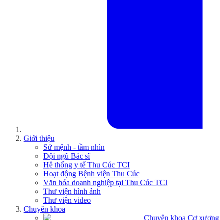
Giới thiệu
Sứ mệnh - tầm nhìn
Đội ngũ Bác sĩ
Hệ thống y tế Thu Cúc TCI
Hoạt động Bệnh viện Thu Cúc
Văn hóa doanh nghiệp tại Thu Cúc TCI
Thư viện hình ảnh
Thư viện video
Chuyên khoa
Chuyên khoa Cơ xương