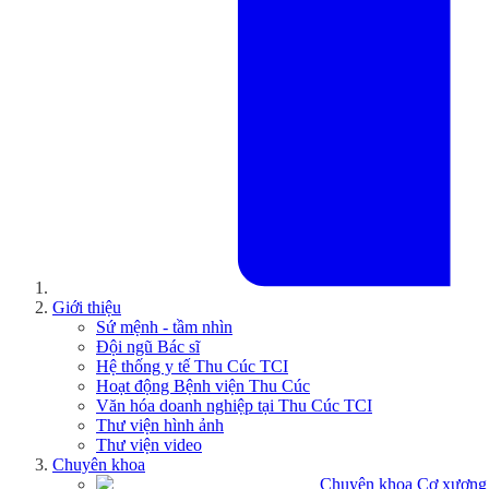
Giới thiệu
Sứ mệnh - tầm nhìn
Đội ngũ Bác sĩ
Hệ thống y tế Thu Cúc TCI
Hoạt động Bệnh viện Thu Cúc
Văn hóa doanh nghiệp tại Thu Cúc TCI
Thư viện hình ảnh
Thư viện video
Chuyên khoa
Chuyên khoa Cơ xương