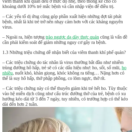
viêm thanh khí quản đều ở mức độ nhẹ, theo thống kê cho có
khoảng dưới 10% trẻ mắc bệnh và cần nhập viện để điều trị.
– Các yếu tố dị ứng cũng góp phần xuất hiện những đợt tái phát
bệnh, nhất là khi trẻ trở nên nhạy cảm hơn với các kháng nguyên
virus.
– Ngoài ra, hiện tượng
trào ngược dạ dày thực quản
cũng là vấn đề
cần phải kiểm soát để giảm những nguy cơ gây ra bệnh.
1.3 Những triệu chứng dễ nhận biết của viêm thanh khí phế quản?
– Các triệu chứng do tác nhân là virus thường bắt đầu như nhiễm
trùng đường hô hấp, trẻ sẽ có các dấu hiệu như: ho, sốt, sổ mũi,
ho
nhiều
, nuốt khó, khàn giọng, khóc không ra tiếng… Nặng hơn có
thể là suy hô hấp, thở phập phồng, co lõm ngực, thở rít.
– Các triệu chứng này có thể thuyên giảm khi trẻ hết ho. Tùy thuộc
vào hệ miễn dịch cũng như cấu trúc đường thở của trẻ, bệnh có xu
hướng kéo dài từ 3 đến 7 ngày, tuy nhiên, có trường hợp có thể kéo
dài đến hơn 2 tuần.