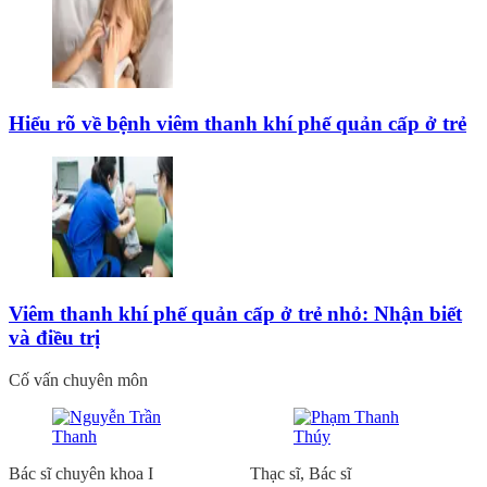
Hiểu rõ về bệnh viêm thanh khí phế quản cấp ở trẻ
Viêm thanh khí phế quản cấp ở trẻ nhỏ: Nhận biết
và điều trị
Cố vấn chuyên môn
Bác sĩ chuyên khoa I
Thạc sĩ, Bác sĩ