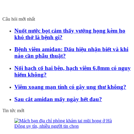
Câu hỏi mới nhất
Nuốt nước bọt cảm thấy vướng họng kèm ho
khó thở là bệnh gì?
Bệnh viêm amidan: Dấu hiệu nhận biết và khi
nào cần phẫu thuật?
Nổi hạch cổ hai bên, hạch viêm 6.8mm có nguy
hiểm không?
Viêm xoang mạn tính có gây ung thư không?
Sau cắt amidan mấy ngày hết đau?
Tin tức mới