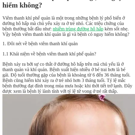
hiểm không?
Viêm thanh khí phế quản
là một trong những bệnh lý phổ biến ở
đường hô hấp mà chủ yếu xảy ra ở trẻ nhỏ. Các triệu chứng của
bệnh thường bắt đầu như:
nhiễm trùng đường hô hấp
kèm sốt nhẹ.
Vậy bệnh viêm thanh khí quản là gì và bệnh có nguy hiểm không?
1. Đôi nét về bệnh viêm thanh khí quản
1.1 Khái niệm về bệnh viêm thanh khí phế quản?
Bệnh xảy ra bởi sự co thắt ở đường hô hấp trên mà chủ yếu là ở
thanh quản và khí quản. Bệnh xuất hiện nhiều ở bé trai hơn là bé
gái. Độ tuổi thường gặp của bệnh là khoảng từ 6 đến 36 tháng tuổi.
Bệnh cũng hiếm khi xảy ra ở trẻ nhỏ hơn 3 tháng tuổi. Tỷ lệ mắc
bệnh thường đạt đỉnh trong mùa mưa hoặc khi thời tiết trở lạnh. Đây
được xem là bệnh lý lành tính với tỷ lệ tử vong ở trẻ rất thấp.