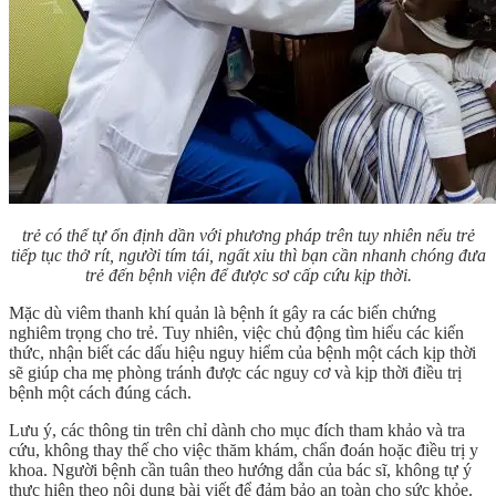
trẻ có thể tự ổn định dần với phương pháp trên tuy nhiên nếu trẻ
tiếp tục thở rít, người tím tái, ngất xỉu thì bạn cần nhanh chóng đưa
trẻ đến bệnh viện để được sơ cấp cứu kịp thời.
Mặc dù viêm thanh khí quản là bệnh ít gây ra các biến chứng
nghiêm trọng cho trẻ. Tuy nhiên, việc chủ động tìm hiểu các kiến
thức, nhận biết các dấu hiệu nguy hiểm của bệnh một cách kịp thời
sẽ giúp cha mẹ phòng tránh được các nguy cơ và kịp thời điều trị
bệnh một cách đúng cách.
Lưu ý, các thông tin trên chỉ dành cho mục đích tham khảo và tra
cứu, không thay thế cho việc thăm khám, chẩn đoán hoặc điều trị y
khoa. Người bệnh cần tuân theo hướng dẫn của bác sĩ, không tự ý
thực hiện theo nội dung bài viết để đảm bảo an toàn cho sức khỏe.