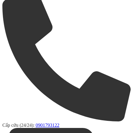
Cấp cứu (24/24):
0901793122