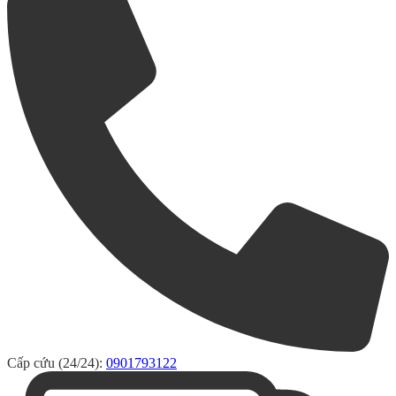
Cấp cứu (24/24):
0901793122