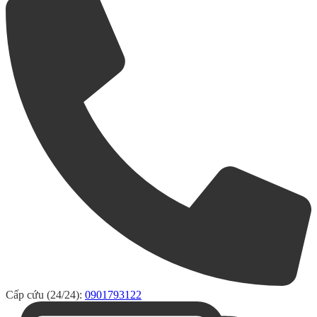
Cấp cứu (24/24):
0901793122