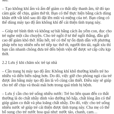
– Tạo không khí ẩm và ấm để giảm co thắt dây thanh âm, từ đó tạo
cảm giác dễ chịu, giảm thở tít. Bạn có thể thực hiện bằng cách dùng
khăn ướt vắt khô sau đó đặt lên mũi và miệng của trẻ. Bạn cũng có
thể dùng máy tạo độ ẩm không khí để cải thiện tình trạng này.
– Giúp trẻ bình tĩnh và không sợ hãi bằng cách âu yếm con, đọc cho
trẻ nghe một câu chuyện. Cho trẻ ngồi ở tư thế ngồi thằng, đầu gối
cao để giảm khó thở. Hầu hết, trẻ có thể tự ổn định dần với phương
pháp trên tuy nhiên nếu trẻ tiếp tục thở rít, người tím tái, ngất xỉu thì
bạn cần nhanh chóng đưa trẻ đến bệnh viện để được sơ cấp cứu kịp
thời.
2.2 Lưu ý khi chăm sóc trẻ tại nhà
– Cần trang bị máy tạo độ ẩm: Không khí khô thường khiến trẻ ho
nhiều và diễn biến nặng hơn. Do đó, việc giữ cho phòng ngủ của trẻ
được ẩm bằng máy tạo độ ẩm là vô cùng cần thiết. Điều này sẽ giúp
cho trẻ dễ chịu và thoải mái hơn trong quá trình bị bệnh.
– Lưu ý cần cho trẻ uống nhiều nước: Trẻ ho liên quan đến co thắt
thường là do chất nhầy dính vào đường hô hấp, chất lỏng ấm có thể
giúp giảm co thắt và pha loãng chất nhầy. Do đó, việc cho trẻ uống
nhiều nước sẽ giúp trẻ cải thiện được tình trạng này. Cha mẹ có thể
bổ sung cho trẻ nước hoa quả như: nước táo, chanh, cam…