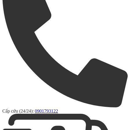
Cấp cứu (24/24):
0901793122