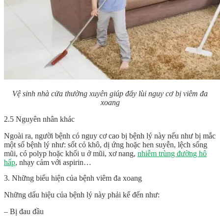
Vệ sinh nhà cửa thường xuyên giúp đẩy lùi nguy cơ bị viêm đa
xoang
2.5 Nguyên nhân khác
Ngoài ra, người bệnh có nguy cơ cao bị bệnh lý này nếu như bị mắc
một số bệnh lý như: sốt cỏ khô, dị ứng hoặc hen suyễn, lệch sống
mũi, có polyp hoặc khối u ở mũi, xơ nang,
nhiễm trùng đường hô
hấp
, nhạy cảm với aspirin…
3. Những biểu hiện của bệnh viêm đa xoang
Những dấu hiệu của bệnh lý này phải kể đến như:
– Bị đau đầu