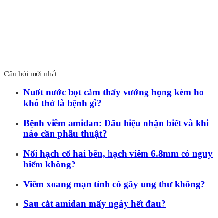
Câu hỏi mới nhất
Nuốt nước bọt cảm thấy vướng họng kèm ho
khó thở là bệnh gì?
Bệnh viêm amidan: Dấu hiệu nhận biết và khi
nào cần phẫu thuật?
Nổi hạch cổ hai bên, hạch viêm 6.8mm có nguy
hiểm không?
Viêm xoang mạn tính có gây ung thư không?
Sau cắt amidan mấy ngày hết đau?