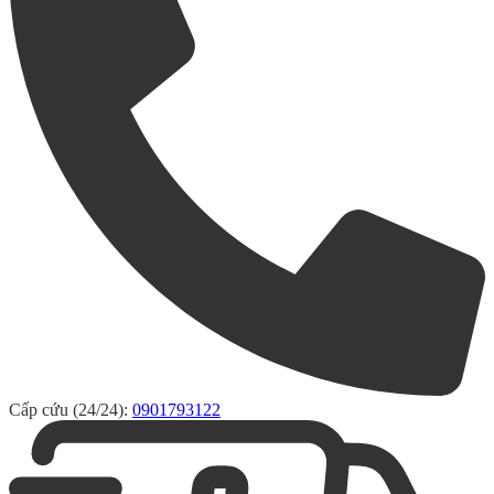
Cấp cứu (24/24):
0901793122