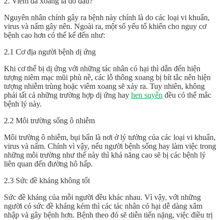
2. Viêm đa xoang là do đâu?
Nguyên nhân chính gây ra bệnh này chính là do các loại vi khuẩn,
virus và nấm gây nên. Ngoài ra, một số yếu tố khiến cho nguy cơ
bệnh cao hơn có thể kể đến như:
2.1 Cơ địa người bệnh dị ứng
Khi cơ thể bị dị ứng với những tác nhân có hại thì dẫn đến hiện
tượng niêm mạc mũi phù nề, các lỗ thông xoang bị bít tắc nên hiện
tượng nhiễm trùng hoặc viêm xoang sẽ xảy ra. Tuy nhiên, không
phải tất cả những trường hợp dị ứng hay
hen suyễn
đều có thể mắc
bệnh lý này.
2.2 Môi trường sống ô nhiễm
Môi trường ô nhiễm, bụi bẩn là nơi ở lý tưởng của các loại vi khuẩn,
virus và nấm. Chính vì vậy, nếu người bệnh sống hay làm việc trong
những môi trường như thế này thì khả năng cao sẽ bị các bệnh lý
liên quan đến đường hô hấp.
2.3 Sức đề kháng không tốt
Sức đề kháng của mỗi người đều khác nhau. Vì vậy, với những
người có sức đề kháng kém thì các tác nhân có hại dễ dàng xâm
nhập và gây bệnh hơn. Bệnh theo đó sẽ diễn tiến nặng, việc điều trị