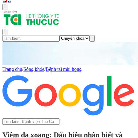
Trang chủ
/
Sống khỏe
/
Bệnh tai mũi họng
Viêm đa xoang: Dấu hiệu nhận biết và