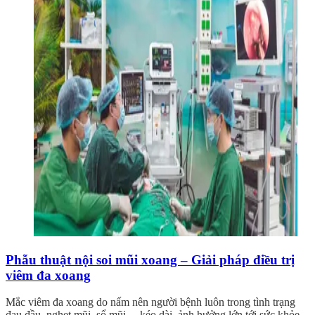
Phẫu thuật nội soi mũi xoang – Giải pháp điều trị
viêm đa xoang
Mắc viêm đa xoang do nấm nên người bệnh luôn trong tình trạng
đau đầu, nghẹt mũi, sổ mũi… kéo dài, ảnh hưởng lớn tới sức khỏe