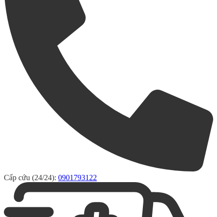
Cấp cứu (24/24):
0901793122