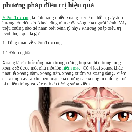
phương pháp điều trị hiệu quả
Viêm đa xoang
là tình trạng nhiều xoang bị viêm nhiễm, gây ảnh
hưởng lớn đến sức khoẻ cũng như cuộc sống của người bệnh. Vậy
triệu chứng nào để nhận biết bệnh lý này? Phương pháp điều trị
bệnh hiệu quả là gì?
1. Tổng quan về viêm đa xoang
1.1 Định nghĩa
Xoang là các hốc rỗng nằm trong xương hộp sọ, bên trong lòng
xoang sẽ được một phủ một lớp
niêm mạc
. Có 4 loại xoang khác
nhau là xoang hàm, xoang trán, xoang bướm và xoang sàng. Viêm
đa xoang xảy ra khi niêm mạc của những các xoang trên đồng thời
bị nhiễm trùng và xảy ra hiện tượng sưng viêm.