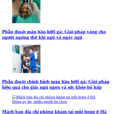
Phẫu thuật màn hầu lưỡi gà: Giải pháp vàng cho
người ngưng thở khi ngủ và ngáy ngủ
Phẫu thuật chỉnh hình màn hầu lưỡi gà: Giải pháp
hiệu quả cho giấc ngủ ngon và sức khỏe hô hấp
Mách bạn địa chỉ phòng khám tai mũi họng ở Hà