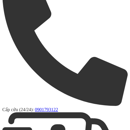
Cấp cứu (24/24):
0901793122