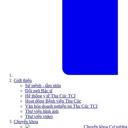
Giới thiệu
Sứ mệnh - tầm nhìn
Đội ngũ Bác sĩ
Hệ thống y tế Thu Cúc TCI
Hoạt động Bệnh viện Thu Cúc
Văn hóa doanh nghiệp tại Thu Cúc TCI
Thư viện hình ảnh
Thư viện video
Chuyên khoa
Chuyên khoa Cơ xương