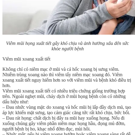
Viêm mũi họng xuất tiết gây khó chịu và ảnh hưởng xấu đến sức
khỏe người bệnh
Viêm mũi xoang xuất tiết
Không chỉ có niêm mạc ở mũi và cả hốc xoang bị sưng viêm.
Nhiễm trùng xoang nào thì viêm tấy niêm mạc xoang đó. Viêm
xoang xuất tiết nguy hiểm hơn so với viêm mũi và bệnh khó điều trị
hơn.
Viêm mũi xoang xuất tiết có nhiều triệu chứng giống trường hợp
trên. Ngoài nghẹt mũi, chảy dịch ở mũi họng bệnh còn có những
dấu hiệu như:
– Đau nhức vùng mặt: do xoang và hốc mũi bị lấp đầy dịch mủ, tạo
áp lực khiến mặt sưng, tạo cảm giác căng tức rất khó chịu, bức bối.
– Đau rát họng: chất dịch bị đẩy ra mũi hay xuống họng. Nếu đi
xuống chúng gây viêm phần niêm mạc họng hầu, đọng mủ đờm,
người bệnh bị ho, khạc nhổ đờm đục, mùi hôi.
– Nhức mắt: nếu bị viêm xoang bướm hoặc viêm xoang sàng rất dễ