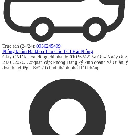
Trực sản (24/24):
0936245499
Phòng khám Đa khoa Thu Cúc TCI Hải Phòng
Giấy CNĐK hoạt động chi nhánh: 0102624215-018 – Ngày cấp:
23/01/2026. Cơ quan cấp: Phòng Đăng ký kinh doanh và Quản lý
doanh nghiệp – Sở Tài chính thành phố Hải Phòng.