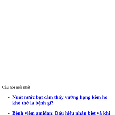
Câu hỏi mới nhất
Nuốt nước bọt cảm thấy vướng họng kèm ho
khó thở là bệnh gì?
Bệnh viêm amidan: Dấu hiệu nhận biết và khi