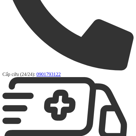
Cấp cứu (24/24):
0901793122