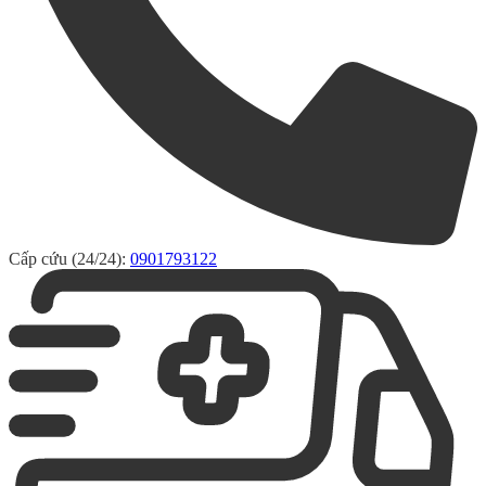
Cấp cứu (24/24):
0901793122