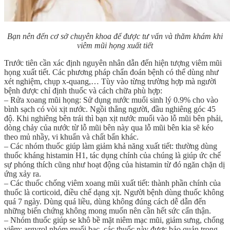
Bạn nên đến cơ sở chuyên khoa để được tư vấn và thăm khám khi
viêm mũi họng xuất tiết
Trước tiên cần xác định nguyên nhân dẫn đến hiện tượng viêm mũi
họng xuất tiết. Các phương pháp chẩn đoán bệnh có thể dùng như
xét nghiệm, chụp x-quang,… Tùy vào từng trường hợp mà người
bệnh được chỉ định thuốc và cách chữa phù hợp:
– Rửa xoang mũi họng: Sử dụng nước muối sinh lý 0.9% cho vào
bình sạch có vòi xịt nước. Ngồi thẳng người, đầu nghiêng góc 45
độ. Khi nghiêng bên trái thì bạn xịt nước muối vào lỗ mũi bên phải,
dòng chảy của nước từ lỗ mũi bên này qua lỗ mũi bên kia sẽ kéo
theo mủ nhầy, vi khuẩn và chất bẩn khác.
– Các nhóm thuốc giúp làm giảm khả năng xuất tiết: thường dùng
thuốc kháng histamin H1, tác dụng chính của chúng là giúp ức chế
sự phóng thích cũng như hoạt động của histamin từ đó ngăn chặn dị
ứng xảy ra.
– Các thuốc chống viêm xoang mũi xuất tiết: thành phần chính của
thuốc là corticoid, điều chế dạng xịt. Người bệnh dùng thuốc không
quá 7 ngày. Dùng quá liều, dùng không đúng cách dễ dẫn đến
những biến chứng không mong muốn nên cần hết sức cẩn thận.
– Nhóm thuốc giúp se khô bề mặt niêm mạc mũi, giảm sưng, chống
viêm: argyrol nhóm muối bạc, các thuốc này được bảo quản trong