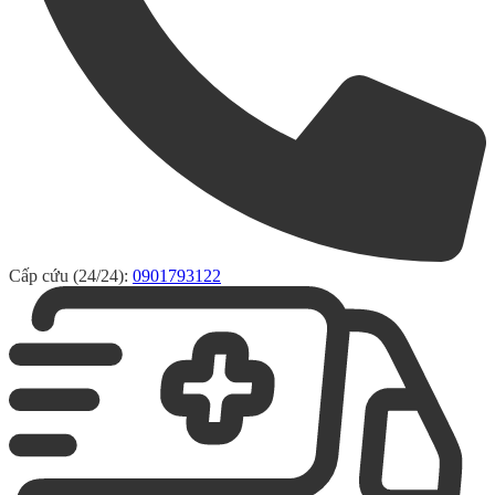
Cấp cứu (24/24):
0901793122