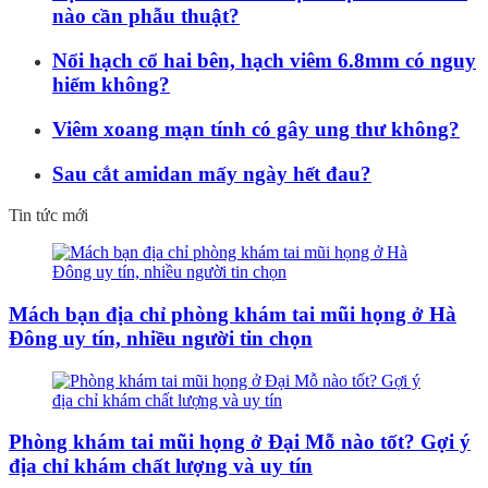
nào cần phẫu thuật?
Nổi hạch cổ hai bên, hạch viêm 6.8mm có nguy
hiểm không?
Viêm xoang mạn tính có gây ung thư không?
Sau cắt amidan mấy ngày hết đau?
Tin tức mới
Mách bạn địa chỉ phòng khám tai mũi họng ở Hà
Đông uy tín, nhiều người tin chọn
Phòng khám tai mũi họng ở Đại Mỗ nào tốt? Gợi ý
địa chỉ khám chất lượng và uy tín