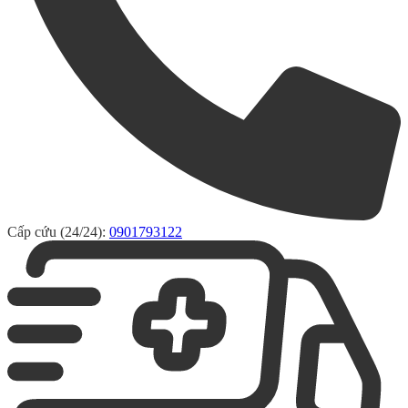
Cấp cứu (24/24):
0901793122