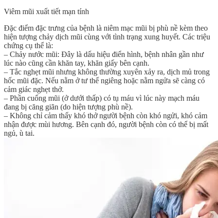
Viêm mũi xuất tiết mạn tính
Đặc điểm đặc trưng của bệnh là niêm mạc mũi bị phù nề kèm theo
hiện tượng chảy dịch mũi cùng với tình trạng xung huyết. Các triệu
chứng cụ thể là:
– Chảy nước mũi: Đây là dấu hiệu điển hình, bệnh nhân gần như
lúc nào cũng cần khăn tay, khăn giấy bên cạnh.
– Tắc nghẹt mũi nhưng không thường xuyên xảy ra, dịch mủ trong
hốc mũi đặc. Nếu nằm ở tư thế ngiêng hoặc nằm ngửa sẽ càng có
cảm giác nghẹt thở.
– Phần cuống mũi (ở dưới thấp) có tụ máu vì lúc này mạch máu
đang bị căng giãn (do hiện tượng phù nề).
– Không chỉ cảm thấy khó thở người bệnh còn khó ngửi, khó cảm
nhận được mùi hương. Bên cạnh đó, người bệnh còn có thể bị mất
ngủ, ù tai.