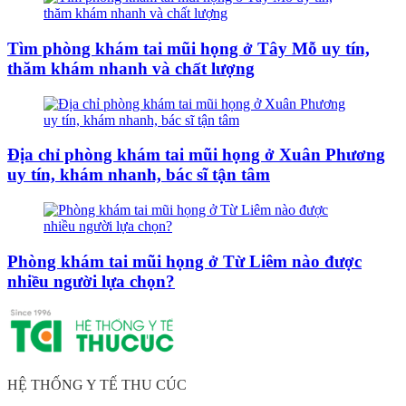
Tìm phòng khám tai mũi họng ở Tây Mỗ uy tín,
thăm khám nhanh và chất lượng
Địa chỉ phòng khám tai mũi họng ở Xuân Phương
uy tín, khám nhanh, bác sĩ tận tâm
Phòng khám tai mũi họng ở Từ Liêm nào được
nhiều người lựa chọn?
HỆ THỐNG Y TẾ THU CÚC