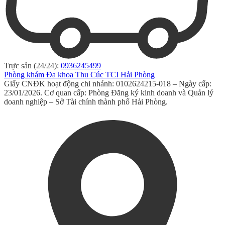
Trực sản (24/24):
0936245499
Phòng khám Đa khoa Thu Cúc TCI Hải Phòng
Giấy CNĐK hoạt động chi nhánh: 0102624215-018 – Ngày cấp:
23/01/2026. Cơ quan cấp: Phòng Đăng ký kinh doanh và Quản lý
doanh nghiệp – Sở Tài chính thành phố Hải Phòng.