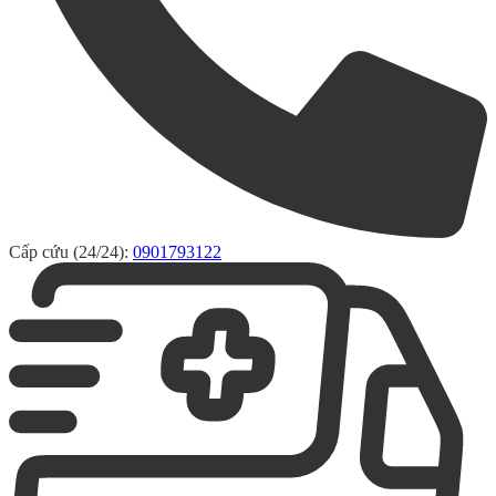
Cấp cứu (24/24):
0901793122