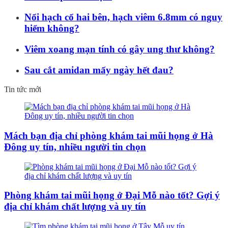
Nổi hạch cổ hai bên, hạch viêm 6.8mm có nguy
hiểm không?
Viêm xoang mạn tính có gây ung thư không?
Sau cắt amidan mấy ngày hết đau?
Tin tức mới
Mách bạn địa chỉ phòng khám tai mũi họng ở Hà
Đông uy tín, nhiều người tin chọn
Phòng khám tai mũi họng ở Đại Mỗ nào tốt? Gợi ý
địa chỉ khám chất lượng và uy tín