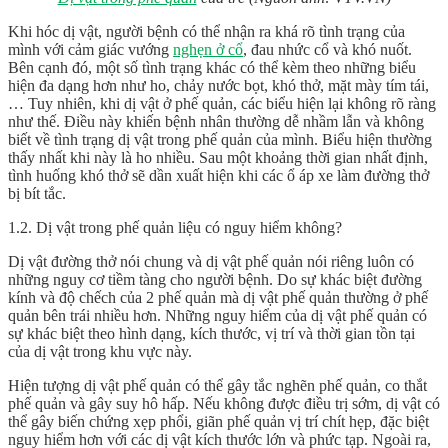
Khi hóc dị vật, người bệnh có thể nhận ra khá rõ tình trạng của
mình với cảm giác vướng
nghẹn ở cổ
, đau nhức cổ và khó nuốt.
Bên cạnh đó, một số tình trạng khác có thể kèm theo những biểu
hiện đa dạng hơn như ho, chảy nước bọt, khó thở, mặt mày tím tái,
… Tuy nhiên, khi dị vật ở phế quản, các biểu hiện lại không rõ ràng
như thế. Điều này khiến bệnh nhân thường dễ nhầm lẫn và không
biết về tình trạng dị vật trong phế quản của mình. Biểu hiện thường
thấy nhất khi này là ho nhiều. Sau một khoảng thời gian nhất định,
tình huống khó thở sẽ dần xuất hiện khi các ổ áp xe làm đường thở
bị bít tắc.
1.2. Dị vật trong phế quản liệu có nguy hiểm không?
Dị vật đường thở nói chung và dị vật phế quản nói riêng luôn có
những nguy cơ tiềm tàng cho người bệnh. Do sự khác biệt đường
kính và độ chếch của 2 phế quản mà dị vật phế quản thường ở phế
quản bên trái nhiều hơn. Những nguy hiểm của dị vật phế quản có
sự khác biệt theo hình dạng, kích thước, vị trí và thời gian tồn tại
của dị vật trong khu vực này.
Hiện tượng dị vật phế quản có thể gây tắc nghẽn phế quản, co thắt
phế quản và gây suy hô hấp. Nếu không được điều trị sớm, dị vật có
thể gây biến chứng xẹp phổi, giãn phế quản vị trí chít hẹp, đặc biệt
nguy hiểm hơn với các dị vật kích thước lớn và phức tạp. Ngoài ra,