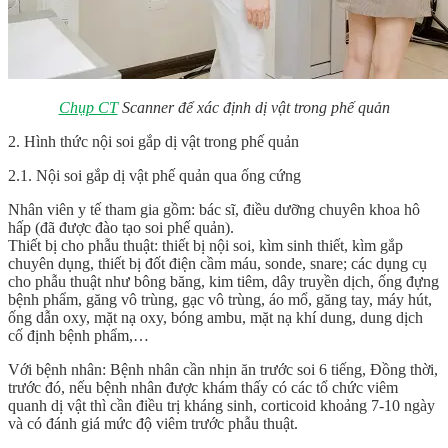
Chụp CT
Scanner để xác định dị vật trong phế quản
2. Hình thức nội soi gắp dị vật trong phế quản
2.1. Nội soi gắp dị vật phế quản qua ống cứng
Nhân viên y tế tham gia gồm: bác sĩ, điều dưỡng chuyên khoa hô
hấp (đã được đào tạo soi phế quản).
Thiết bị cho phẫu thuật: thiết bị nội soi, kìm sinh thiết, kìm gắp
chuyên dụng, thiết bị đốt điện cầm máu, sonde, snare; các dụng cụ
cho phẫu thuật như bông băng, kim tiêm, dây truyền dịch, ống đựng
bệnh phẩm, găng vô trùng, gạc vô trùng, áo mổ, găng tay, máy hút,
ống dẫn oxy, mặt nạ oxy, bóng ambu, mặt nạ khí dung, dung dịch
cố định bệnh phẩm,…
Với bệnh nhân: Bệnh nhân cần nhịn ăn trước soi 6 tiếng, Đồng thời,
trước đó, nếu bệnh nhân được khám thấy có các tổ chức viêm
quanh dị vật thì cần điều trị kháng sinh, corticoid khoảng 7-10 ngày
và có đánh giá mức độ viêm trước phẫu thuật.