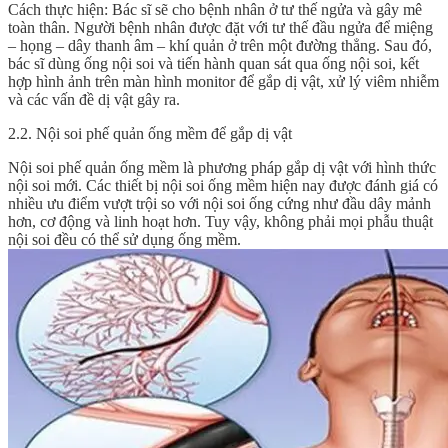
Cách thực hiện: Bác sĩ sẽ cho bệnh nhân ở tư thế ngửa và gây mê
toàn thân. Người bệnh nhân được đặt với tư thế đầu ngửa để miệng
– họng – dây thanh âm – khí quản ở trên một đường thẳng. Sau đó,
bác sĩ dùng ống nội soi và tiến hành quan sát qua ống nội soi, kết
hợp hình ảnh trên màn hình monitor để gắp dị vật, xử lý viêm nhiễm
và các vấn đề dị vật gây ra.
2.2. Nội soi phế quản ống mềm để gắp dị vật
Nội soi phế quản ống mềm là phương pháp gắp dị vật với hình thức
nội soi mới. Các thiết bị nội soi ống mềm hiện nay được đánh giá có
nhiều ưu điểm vượt trội so với nội soi ống cứng như đầu dây mảnh
hơn, cơ động và linh hoạt hơn. Tuy vậy, không phải mọi phẫu thuật
nội soi đều có thể sử dụng ống mềm.