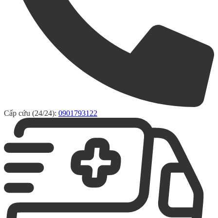
Cấp cứu (24/24):
0901793122