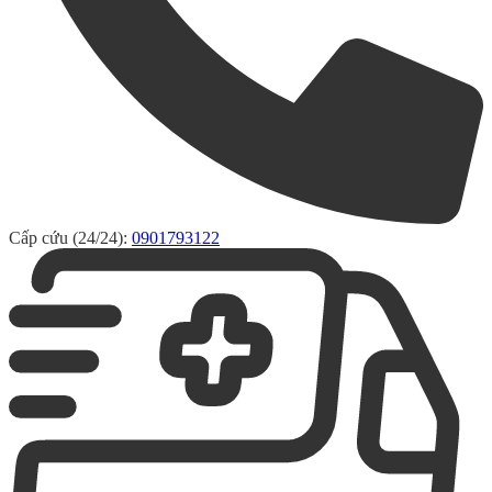
Cấp cứu (24/24):
0901793122