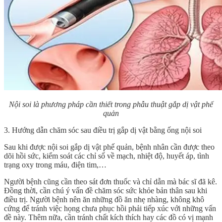
Nội soi là phương pháp cần thiết trong phẫu thuật gắp dị vật phế
quản
3. Hướng dẫn chăm sóc sau điều trị gắp dị vật bằng ống nội soi
Sau khi được nội soi gắp dị vật phế quản, bệnh nhân cần được theo
dõi hồi sức, kiểm soát các chỉ số về mạch, nhiệt độ, huyết áp, tình
trạng oxy trong máu, điện tim,…
Người bệnh cũng cần theo sát đơn thuốc và chỉ dẫn mà bác sĩ đã kê.
Đồng thời, cần chú ý vấn đề chăm sóc sức khỏe bản thân sau khi
điều trị. Người bệnh nên ăn những đồ ăn nhẹ nhàng, không khô
cứng để tránh việc họng chưa phục hồi phải tiếp xúc với những vấn
đề này. Thêm nữa, cần tránh chất kích thích hay các đồ có vị mạnh