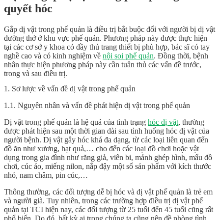
quyết hóc
Gắp dị vật trong phế quản là điều trị bắt buộc đối với người bị dị vật
đường thở ở khu vực phế quản. Phương pháp này được thực hiện
tại các cơ sở y khoa có đầy thủ trang thiết bị phù hợp, bác sĩ có tay
nghề cao và có kinh nghiệm về
nội soi phế quản
. Đồng thời, bệnh
nhân thực hiện phương pháp này cần tuân thủ các vấn đề trước,
trong và sau điều trị.
1. Sơ lược về vấn đề dị vật trong phế quản
1.1. Nguyên nhân và vấn đề phát hiện dị vật trong phế quản
Dị vật trong phế quản là hệ quả của tình trạng
hóc dị vật
, thường
được phát hiện sau một thời gian dài sau tình huống hóc dị vật của
người bệnh. Dị vật gây hóc khá đa dạng, từ các loại liên quan đến
đồ ăn như xương, hạt quả,… cho đến các loại đồ chơi hoặc vật
dụng trong gia đình như răng giả, viên bi, mảnh ghép hình, mẩu đồ
chơi, cúc áo, miếng nilon, nắp đậy một số sản phẩm với kích thước
nhỏ, nam châm, pin cúc,…
Thông thường, các đối tượng dễ bị hóc và dị vật phế quản là trẻ em
và người già. Tuy nhiên, trong các trường hợp điều trị dị vật phế
quản tại TCI hiện nay, các đối tượng từ 25 tuổi đến 45 tuổi cũng rất
phổ biến. Do đó, bất kỳ ai trong chúng ta cũng nên đề phòng tình