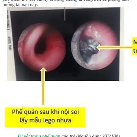
huống tai nạn này.
Dị vật trong phế quản
của trẻ (Nguồn ảnh: VTV.VN)