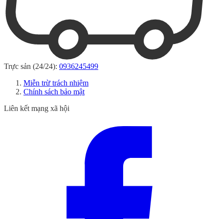
Trực sản (24/24):
0936245499
Miễn trừ trách nhiệm
Chính sách bảo mật
Liên kết mạng xã hội