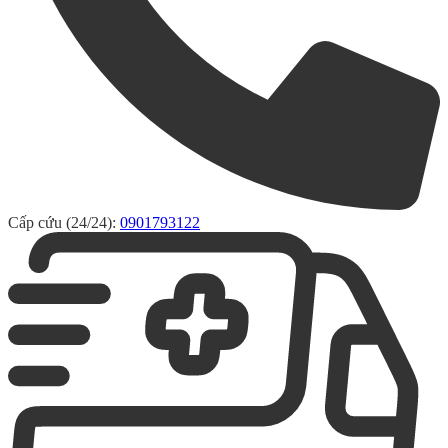
Cấp cứu (24/24):
0901793122