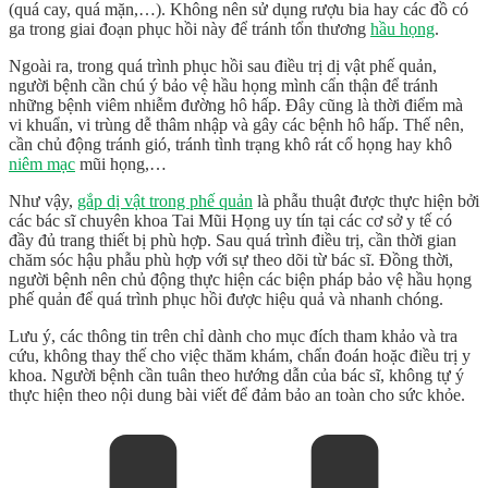
(quá cay, quá mặn,…). Không nên sử dụng rượu bia hay các đồ có
ga trong giai đoạn phục hồi này để tránh tổn thương
hầu họng
.
Ngoài ra, trong quá trình phục hồi sau điều trị dị vật phế quản,
người bệnh cần chú ý bảo vệ hầu họng mình cẩn thận để tránh
những bệnh viêm nhiễm đường hô hấp. Đây cũng là thời điểm mà
vi khuẩn, vi trùng dễ thâm nhập và gây các bệnh hô hấp. Thế nên,
cần chủ động tránh gió, tránh tình trạng khô rát cổ họng hay khô
niêm mạc
mũi họng,…
Như vậy,
gắp dị vật trong phế quản
là phẫu thuật được thực hiện bởi
các bác sĩ chuyên khoa Tai Mũi Họng uy tín tại các cơ sở y tế có
đầy đủ trang thiết bị phù hợp. Sau quá trình điều trị, cần thời gian
chăm sóc hậu phẫu phù hợp với sự theo dõi từ bác sĩ. Đồng thời,
người bệnh nên chủ động thực hiện các biện pháp bảo vệ hầu họng
phế quản để quá trình phục hồi được hiệu quả và nhanh chóng.
Lưu ý, các thông tin trên chỉ dành cho mục đích tham khảo và tra
cứu, không thay thế cho việc thăm khám, chẩn đoán hoặc điều trị y
khoa. Người bệnh cần tuân theo hướng dẫn của bác sĩ, không tự ý
thực hiện theo nội dung bài viết để đảm bảo an toàn cho sức khỏe.