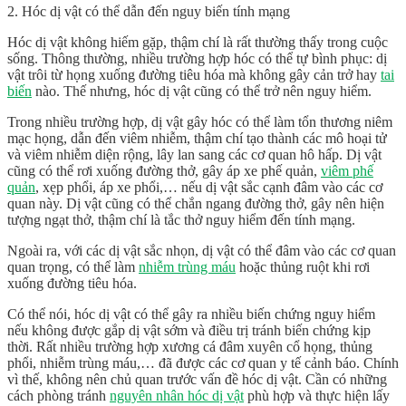
2. Hóc dị vật có thể dẫn đến nguy biến tính mạng
Hóc dị vật không hiếm gặp, thậm chí là rất thường thấy trong cuộc
sống. Thông thường, nhiều trường hợp hóc có thể tự bình phục: dị
vật trôi từ họng xuống đường tiêu hóa mà không gây cản trở hay
tai
biến
nào. Thế nhưng, hóc dị vật cũng có thể trở nên nguy hiểm.
Trong nhiều trường hợp, dị vật gây hóc có thể làm tổn thương niêm
mạc họng, dẫn đến viêm nhiễm, thậm chí tạo thành các mô hoại tử
và viêm nhiễm diện rộng, lây lan sang các cơ quan hô hấp. Dị vật
cũng có thể rơi xuống đường thở, gây áp xe phế quản,
viêm phế
quản
, xẹp phổi, áp xe phổi,… nếu dị vật sắc cạnh đâm vào các cơ
quan này. Dị vật cũng có thể chắn ngang đường thở, gây nên hiện
tượng ngạt thở, thậm chí là tắc thở nguy hiểm đến tính mạng.
Ngoài ra, với các dị vật sắc nhọn, dị vật có thể đâm vào các cơ quan
quan trọng, có thể làm
nhiễm trùng máu
hoặc thủng ruột khi rơi
xuống đường tiêu hóa.
Có thể nói, hóc dị vật có thể gây ra nhiều biến chứng nguy hiểm
nếu không được gắp dị vật sớm và điều trị tránh biến chứng kịp
thời. Rất nhiều trường hợp xương cá đâm xuyên cổ họng, thủng
phổi, nhiễm trùng máu,… đã được các cơ quan y tế cảnh báo. Chính
vì thế, không nên chủ quan trước vấn đề hóc dị vật. Cần có những
cách phòng tránh
nguyên nhân hóc dị vật
phù hợp và thực hiện lấy