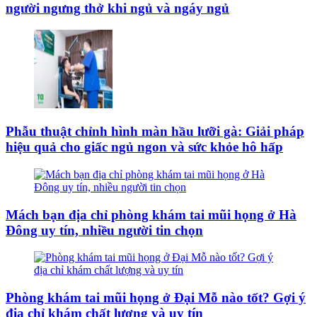
người ngưng thở khi ngủ và ngáy ngủ
Phẫu thuật chỉnh hình màn hầu lưỡi gà: Giải pháp
hiệu quả cho giấc ngủ ngon và sức khỏe hô hấp
Mách bạn địa chỉ phòng khám tai mũi họng ở Hà
Đông uy tín, nhiều người tin chọn
Phòng khám tai mũi họng ở Đại Mỗ nào tốt? Gợi ý
địa chỉ khám chất lượng và uy tín