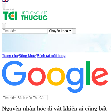
Trang chủ
/
Sống khỏe
/
Bệnh tai mũi họng
Nguyên nhân hóc dị vật khiến ai cũng bất