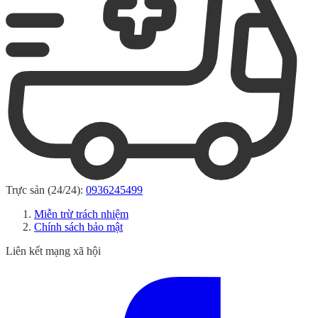
Trực sản (24/24):
0936245499
Miễn trừ trách nhiệm
Chính sách bảo mật
Liên kết mạng xã hội