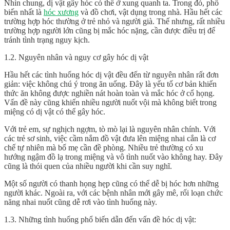
Nhìn chung, dị vật gây hóc có thể ở xung quanh ta. Trong đó, phổ
biến nhất là
hóc xương
và đồ chơi, vật dụng trong nhà. Hầu hết các
trường hợp hóc thường ở trẻ nhỏ và người già. Thế nhưng, rất nhiều
trường hợp người lớn cũng bị mắc hóc nặng, cần được điều trị để
tránh tình trạng nguy kịch.
1.2. Nguyên nhân và nguy cơ gây hóc dị vật
Hầu hết các tình huống hóc dị vật đều đến từ nguyên nhân rất đơn
giản: việc không chú ý trong ăn uống. Đây là yếu tố cơ bản khiến
thức ăn không được nghiền nát hoàn toàn và mắc hóc ở cổ họng.
Vấn đề này cũng khiến nhiều người nuốt vội mà không biết trong
miệng có dị vật có thể gây hóc.
Với trẻ em, sự nghịch ngợm, tò mò lại là nguyên nhân chính. Với
các trẻ sơ sinh, việc cầm nắm đồ vật đưa lên miệng nhai cắn là cơ
chế tự nhiên mà bố mẹ cần đề phòng. Nhiều trẻ thường có xu
hướng ngậm đồ lạ trong miệng và vô tình nuốt vào không hay. Đây
cũng là thói quen của nhiều người khi cần suy nghĩ.
Một số người có thanh họng hẹp cũng có thể dễ bị hóc hơn những
người khác. Ngoài ra, với các bệnh nhân mới gây mê, rối loạn chức
năng nhai nuốt cũng dễ rơi vào tình huống này.
1.3. Những tình huống phổ biến dẫn đến vấn đề hóc dị vật: