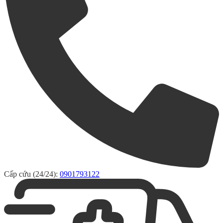
Cấp cứu (24/24):
0901793122