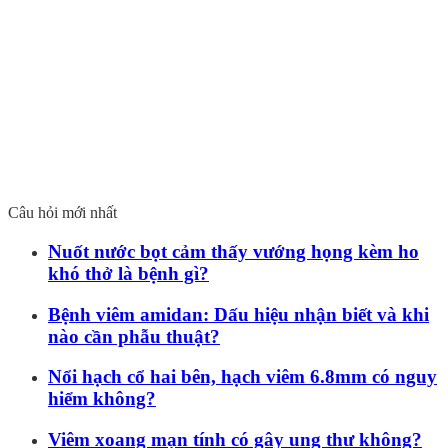
Câu hỏi mới nhất
Nuốt nước bọt cảm thấy vướng họng kèm ho
khó thở là bệnh gì?
Bệnh viêm amidan: Dấu hiệu nhận biết và khi
nào cần phẫu thuật?
Nổi hạch cổ hai bên, hạch viêm 6.8mm có nguy
hiểm không?
Viêm xoang mạn tính có gây ung thư không?