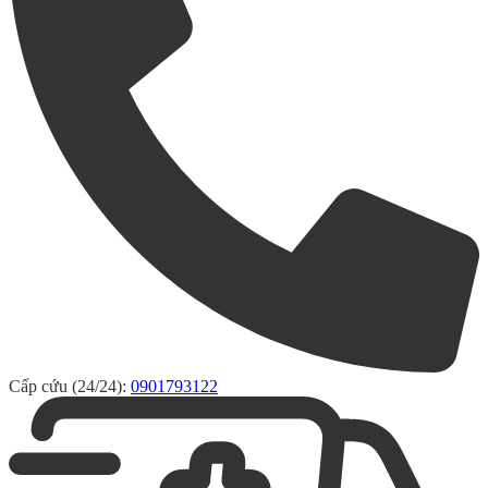
Cấp cứu (24/24):
0901793122