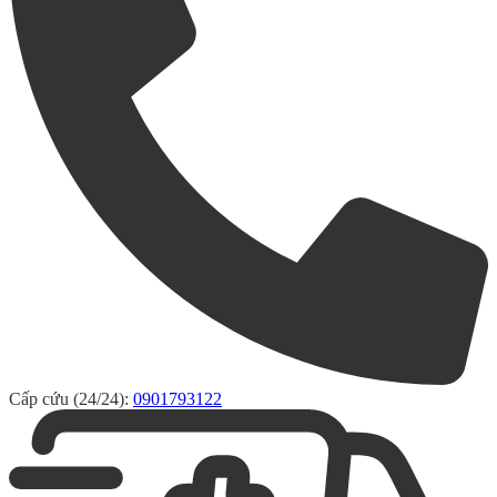
Cấp cứu (24/24):
0901793122