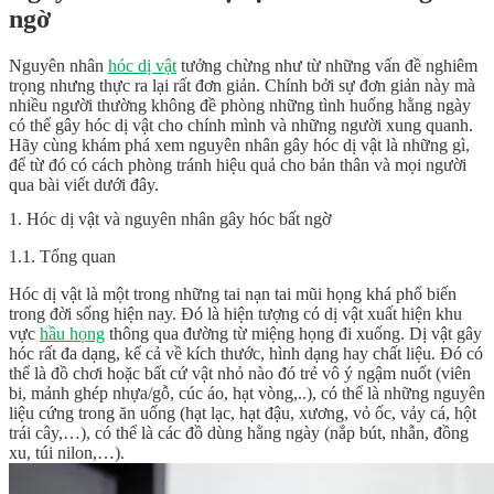
ngờ
Nguyên nhân
hóc dị vật
tưởng chừng như từ những vấn đề nghiêm
trọng nhưng thực ra lại rất đơn giản. Chính bởi sự đơn giản này mà
nhiều người thường không đề phòng những tình huống hằng ngày
có thể gây hóc dị vật cho chính mình và những người xung quanh.
Hãy cùng khám phá xem nguyên nhân gây hóc dị vật là những gì,
để từ đó có cách phòng tránh hiệu quả cho bản thân và mọi người
qua bài viết dưới đây.
1. Hóc dị vật và nguyên nhân gây hóc bất ngờ
1.1. Tổng quan
Hóc dị vật là một trong những tai nạn tai mũi họng khá phổ biến
trong đời sống hiện nay. Đó là hiện tượng có dị vật xuất hiện khu
vực
hầu họng
thông qua đường từ miệng họng đi xuống. Dị vật gây
hóc rất đa dạng, kể cả về kích thước, hình dạng hay chất liệu. Đó có
thể là đồ chơi hoặc bất cứ vật nhỏ nào đó trẻ vô ý ngậm nuốt (viên
bi, mảnh ghép nhựa/gỗ, cúc áo, hạt vòng,..), có thể là những nguyên
liệu cứng trong ăn uống (hạt lạc, hạt đậu, xương, vỏ ốc, vảy cá, hột
trái cây,…), có thể là các đồ dùng hằng ngày (nắp bút, nhẫn, đồng
xu, túi nilon,…).