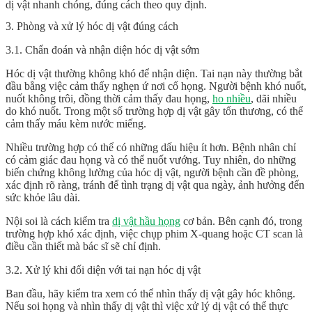
dị vật nhanh chóng, đúng cách theo quy định.
3. Phòng và xử lý hóc dị vật đúng cách
3.1. Chẩn đoán và nhận diện hóc dị vật sớm
Hóc dị vật thường không khó để nhận diện. Tai nạn này thường bắt
đầu bằng việc cảm thấy nghẹn ứ nơi cổ họng. Người bệnh khó nuốt,
nuốt không trôi, đồng thời cảm thấy đau họng,
ho nhiều
, dãi nhiều
do khó nuốt. Trong một số trường hợp dị vật gây tổn thương, có thể
cảm thấy máu kèm nước miếng.
Nhiều trường hợp có thể có những dấu hiệu ít hơn. Bệnh nhân chỉ
có cảm giác đau họng và có thể nuốt vướng. Tuy nhiên, do những
biến chứng không lường của hóc dị vật, người bệnh cần đề phòng,
xác định rõ ràng, tránh để tình trạng dị vật qua ngày, ảnh hưởng đến
sức khỏe lâu dài.
Nội soi là cách kiểm tra
dị vật hầu họng
cơ bản. Bên cạnh đó, trong
trường hợp khó xác định, việc chụp phim X-quang hoặc CT scan là
điều cần thiết mà bác sĩ sẽ chỉ định.
3.2. Xử lý khi đối diện với tai nạn hóc dị vật
Ban đầu, hãy kiểm tra xem có thể nhìn thấy dị vật gây hóc không.
Nếu soi họng và nhìn thấy dị vật thì việc xử lý dị vật có thể thực