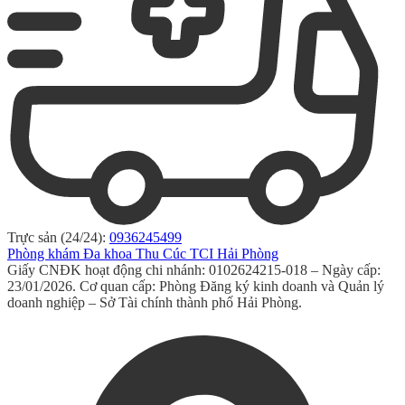
Trực sản (24/24):
0936245499
Phòng khám Đa khoa Thu Cúc TCI Hải Phòng
Giấy CNĐK hoạt động chi nhánh: 0102624215-018 – Ngày cấp:
23/01/2026. Cơ quan cấp: Phòng Đăng ký kinh doanh và Quản lý
doanh nghiệp – Sở Tài chính thành phố Hải Phòng.