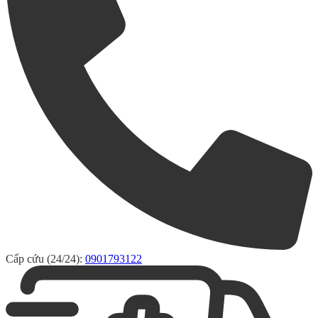
Cấp cứu (24/24):
0901793122