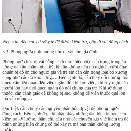
Nên sớm đến các cơ sở y tế để đựơc kiểm tra, gắp dị vật đúng cách
3.3. Phòng ngừa tình huống hóc dị vật cho gia đình
Phòng ngừa hóc dị vật bằng cách thực hiện việc cẩn trọng trong ăn
uống: nên ăn chậm, nhai kỹ; khi ăn không nên nô nghịch, cười đùa;
chuẩn bị đồ ăn cho người già và trẻ em cần cẩn trọng loại bỏ xương
cũng như các đồ khô cứng,… Bên cạnh đó, cần thay đổi những thói
quen xấu liên quan đến việc ngậm đồ khi làm việc, khi suy nghĩ của
người lớn hay thói quen ngậm đồ nói chung của trẻ. Khi sử dụng
thuốc, cần cảnh giác để không bị sặc, không để viên thuốc quá lớn
mà vẫn uống,…
Đặc biệt, cần chú ý các
nguyên nhân hóc dị vật
để phòng ngừa
đúng cách. Bên cạnh đó, khi nhận thấy những dấu hiệu bị hóc, cần
kiểm tra kỹ lưỡng, thậm chí, cần nhờ các chuyên gia y tế kiểm tra để
tránh những biến chứng có thể xảy ra mà bản thân không lường
trước.