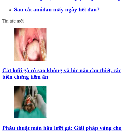
Sau cắt amidan mấy ngày hết đau?
Tin tức mới
Cắt lưỡi gà có sao không và lúc nào cần thiết, các
biến chứng tiềm ẩn
Phẫu thuật màn hầu lưỡi gà: Giải pháp vàng cho