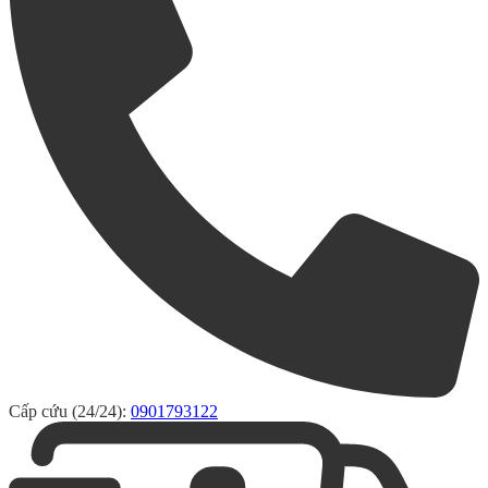
Cấp cứu (24/24):
0901793122