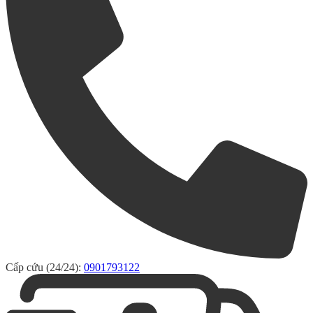
Cấp cứu (24/24):
0901793122