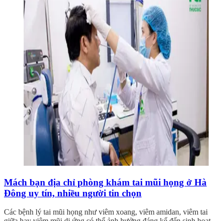
Mách bạn địa chỉ phòng khám tai mũi họng ở Hà
Đông uy tín, nhiều người tin chọn
Các bệnh lý tai mũi họng như viêm xoang, viêm amidan, viêm tai
giữa hay viêm mũi dị ứng có thể ảnh hưởng đáng kể đến sinh hoạt