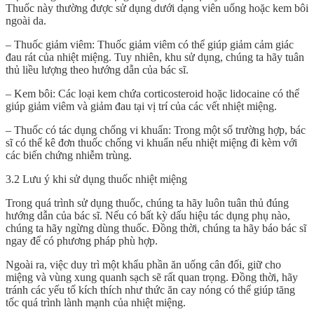
Thuốc này thường được sử dụng dưới dạng viên uống hoặc kem bôi
ngoài da.
– Thuốc giảm viêm: Thuốc giảm viêm có thể giúp giảm cảm giác
đau rát của nhiệt miệng. Tuy nhiên, khu sử dụng, chúng ta hãy tuân
thủ liều lượng theo hướng dẫn của bác sĩ.
– Kem bôi: Các loại kem chứa corticosteroid hoặc lidocaine có thể
giúp giảm viêm và giảm đau tại vị trí của các vết nhiệt miệng.
– Thuốc có tác dụng chống vi khuẩn: Trong một số trường hợp, bác
sĩ có thể kê đơn thuốc chống vi khuẩn nếu nhiệt miệng đi kèm với
các biến chứng nhiễm trùng.
3.2 Lưu ý khi sử dụng thuốc nhiệt miệng
Trong quá trình sử dụng thuốc, chúng ta hãy luôn tuân thủ đúng
hướng dẫn của bác sĩ. Nếu có bất kỳ dấu hiệu tác dụng phụ nào,
chúng ta hãy ngừng dùng thuốc. Đồng thời, chúng ta hãy báo bác sĩ
ngay để có phương pháp phù hợp.
Ngoài ra, việc duy trì một khẩu phần ăn uống cân đối, giữ cho
miệng và vùng xung quanh sạch sẽ rất quan trọng. Đồng thời, hãy
tránh các yếu tố kích thích như thức ăn cay nóng có thể giúp tăng
tốc quá trình lành mạnh của nhiệt miệng.