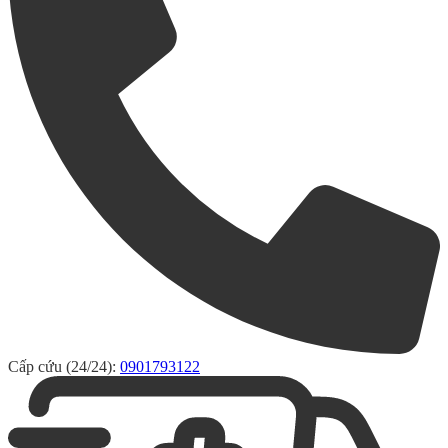
Cấp cứu (24/24):
0901793122