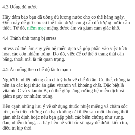
4.3 Uống đủ nước
Hãy đảm bảo bạn đã uống đủ lượng nước cho cơ thể hàng ngày.
Điều này để giữ cho cơ thể luôn được cung cấp đủ lượng nước cần
thiết. Từ đó,
niêm mạc
miệng được ẩm và giảm cảm giác khô.
4.4 Tránh tình trạng bị stress
Stress có thể làm suy yếu hệ miễn dịch và góp phần vào việc kích
hoạt các cơn nhiễm trùng. Do đó, việc để cơ thể ở trạng thái cân
bằng, thoải mái là rất quan trọng.
4.5 Ăn uống theo chế độ lành mạnh
Người bị nhiệt miệng cần chú ý hơn về chế độ ăn. Cụ thể, chúng ta
nên ăn các loại thức ăn giàu vitamin và khoáng chất. Đặc biệt là
vitamin C và vitamin B, có thể giúp tăng cường hệ miễn dịch và
giảm nguy cơ nhiễm trùng.
Bên cạnh những lưu ý về sử dụng
thuốc nhiệt miệng
và chăm sóc
trên, nếu triệu chứng của bạn không cải thiện sau một khoảng thời
gian nhất định hoặc nếu bạn gặp phải các biến chứng như sưng,
đau, nhiễm trùng, … hãy liên hệ với bác sĩ ngay để được kiểm tra,
điều trị kịp thời.