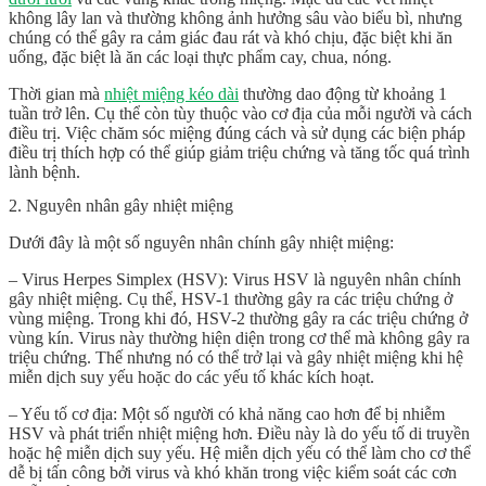
không lây lan và thường không ảnh hưởng sâu vào biểu bì, nhưng
chúng có thể gây ra cảm giác đau rát và khó chịu, đặc biệt khi ăn
uống, đặc biệt là ăn các loại thực phẩm cay, chua, nóng.
Thời gian mà
nhiệt miệng kéo dài
thường dao động từ khoảng 1
tuần trở lên. Cụ thể còn tùy thuộc vào cơ địa của mỗi người và cách
điều trị. Việc chăm sóc miệng đúng cách và sử dụng các biện pháp
điều trị thích hợp có thể giúp giảm triệu chứng và tăng tốc quá trình
lành bệnh.
2. Nguyên nhân gây nhiệt miệng
Dưới đây là một số nguyên nhân chính gây nhiệt miệng:
– Virus Herpes Simplex (HSV): Virus HSV là nguyên nhân chính
gây nhiệt miệng. Cụ thể, HSV-1 thường gây ra các triệu chứng ở
vùng miệng. Trong khi đó, HSV-2 thường gây ra các triệu chứng ở
vùng kín. Virus này thường hiện diện trong cơ thể mà không gây ra
triệu chứng. Thế nhưng nó có thể trở lại và gây nhiệt miệng khi hệ
miễn dịch suy yếu hoặc do các yếu tố khác kích hoạt.
– Yếu tố cơ địa: Một số người có khả năng cao hơn để bị nhiễm
HSV và phát triển nhiệt miệng hơn. Điều này là do yếu tố di truyền
hoặc hệ miễn dịch suy yếu. Hệ miễn dịch yếu có thể làm cho cơ thể
dễ bị tấn công bởi virus và khó khăn trong việc kiểm soát các cơn