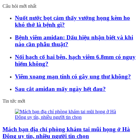
Câu hỏi mới nhất
Nuốt nước bọt cảm thấy vướng họng kèm ho
khó thở là bệnh gì?
Bệnh viêm amidan: Dấu hiệu nhận biết và khi
nào cần phẫu thuật?
Nổi hạch cổ hai bên, hạch viêm 6.8mm có nguy
hiểm không?
Viêm xoang mạn tính có gây ung thư không?
Sau cắt amidan mấy ngày hết đau?
Tin tức mới
Mách bạn địa chỉ phòng khám tai mũi họng ở Hà
Đông uy tín, nhiều người tin chọn