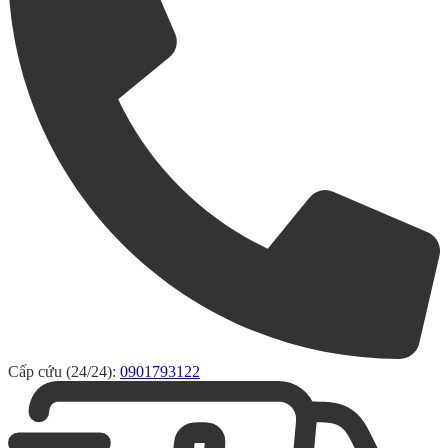
Cấp cứu (24/24):
0901793122