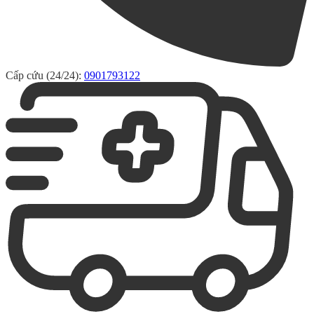
Cấp cứu (24/24):
0901793122