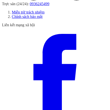
Trực sản (24/24):
0936245499
Miễn trừ trách nhiệm
Chính sách bảo mật
Liên kết mạng xã hội