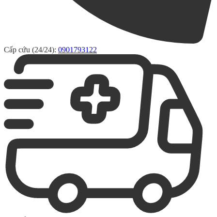
Cấp cứu (24/24):
0901793122