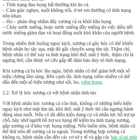
– Tình trạng đau họng bất thường khi ăn cá.
– Cảm giác nghẹn, nuốt không trôi, ở trẻ em thường có tình trạng
nôn khan.
– Ho – phản ứng nhằm đẩy xương cá ra khỏi hầu họng
– Chảy nước miếng, hoặc nước miếng đầy miệng do việc điều tiết
nước miếng giảm đau và hoạt động nuốt khó khăn của người bệnh.
Trong nhiều tình huống nguy kịch, xương cá gây hóc có thể khiến
bệnh nhân ho sặc sụa, mặt đỏ gấc chuyển sang tím tái. Thậm chí,
bệnh nhân có thể xảy ra tình trạng khó thở, mất ý thức, thậm chí là
ngưng thở, cần được sơ cứu gấp để đảm bảo duy trì tính mạng.
Khi xương cá bị hóc lâu ngày, bệnh nhân có thể giảm bớt một số
triệu chứng lâm sàng. Bên cạnh đó, tình trạng viêm nhiễm có thể
dẫn đến một số hiện tượng như sốt, ho,
viêm họng
.
2.2. Xử lý hóc xương cá với bệnh nhân tỉnh táo
Với bệnh nhân hóc xương cá còn tình, không có những biểu hiện
nguy kịch như mặt tím tái, khó thở, mất ý thức thì cần ngưng hành
động nhai nuốt. Nếu có đủ điều kiện dụng cụ và nhân lực hỗ trợ tại
chỗ, hãy nhờ người hỗ trợ soi họng để kiểm tra tình trạng xương,
gắp xương cá ở khu vực họng miệng. Nếu buồn nôn, bệnh nhân có
thể thử nôn để xương cá ra ngoài. Trong trường hợp xương cá
không ra, bệnh nhân cần đến các cơ sở y tế và gặp các
bác sĩ tai mũi