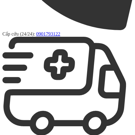
Cấp cứu (24/24):
0901793122