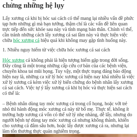
chừng những hệ lụy
Lấy xương cá khi bị hóc sai cách có thể mang lại nhiều vấn đề phức
tạp hơn những gì mà bạn tưởng, thậm chí là các vấn đề liên quan
trực tiếp đến sức khỏe sau này và tính mạng bản thân. Chính vì thế,
cần tránh những cách lấy xương cá sai lầm này và thực hiện việc
chữa
hóc xương cá
hiệu quả khi không may gặp tình huống này.
1. Nhiều nguy hiểm từ việc chữa hóc xương cá sai cách
Hóc xương
cá không phải là hiện tượng hiếm gặp trong đời sống.
Đây cũng là một trong những cấp cứu cơ bản của các bệnh viện,
chuyên khoa tai mũi họng. Tuy vậy, một thực trạng đáng báo động
hiện nay là, những ca xử lý hóc xương cá hiện nay khá nhiều là việc
xử lý xương cá kèm việc xử lý biến chứng do bệnh nhân lấy xương
cá sai cách. Việc tự ý lấy xương cá khi bị hóc và thực hiện sai cách
có thể là:
– Bệnh nhân dùng tay móc xương cá trong cổ họng, hoặc với trẻ
nhỏ thì hành động móc xương cá này từ bố mẹ. Thực tế, không ít
trường hợp xương cá vốn có thể xử lý nhẹ nhàng, dễ lấy, nhưng do
người bệnh tự dùng tay móc xương cá nhưng không thành, khiến
cho xương cá đâm sâu hơn, hoặc lấy được xương cá ra, nhưng lại
làm tổn thương thực quản nghiêm trọng.