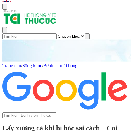
Trang chủ
/
Sống khỏe
/
Bệnh tai mũi họng
Lấy xương cá khi bị hóc sai cách – Coi