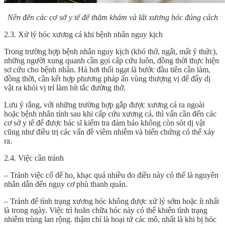
Nên đến các cơ sở y tế để thăm khám và lất xương hóc đúng cách
2.3. Xử lý hóc xương cá khi bệnh nhân nguy kịch
Trong trường hợp bệnh nhân nguy kịch (khó thở, ngất, mất ý thức),
những người xung quanh cần gọi cấp cứu luôn, đồng thời thực hiện
sơ cứu cho bệnh nhân. Hà hơi thổi ngạt là bước đầu tiên cần làm,
đồng thời, cần kết hợp phương pháp ấn vùng thượng vị để đẩy dị
vật ra khỏi vị trí làm bít tắc đường thở.
Lưu ý rằng, với những trường hợp gắp được xương cá ra ngoài
hoặc bệnh nhân tỉnh sau khi cấp cứu xương cá, thì vấn cần đến các
cơ sở y tế để được bác sĩ kiểm tra đảm bảo không còn sót dị vật
cũng như điều trị các vấn đề viêm nhiễm và biến chứng có thể xảy
ra.
2.4. Việc cần tránh
– Tránh việc cố để ho, khạc quá nhiều do điều này có thể là nguyên
nhân dẫn đến nguy cơ phù thanh quản.
– Tránh để tình trạng xương hóc không được xử lý sớm hoặc ít nhất
là trong ngày. Việc trì hoãn chữa hóc này có thể khiến tình trạng
nhiễm trùng lan rộng. thậm chí là hoại tử các mô, nhất là khi bị hóc