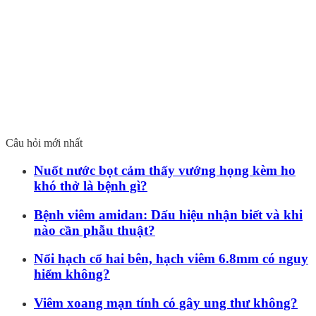
Câu hỏi mới nhất
Nuốt nước bọt cảm thấy vướng họng kèm ho
khó thở là bệnh gì?
Bệnh viêm amidan: Dấu hiệu nhận biết và khi
nào cần phẫu thuật?
Nổi hạch cổ hai bên, hạch viêm 6.8mm có nguy
hiểm không?
Viêm xoang mạn tính có gây ung thư không?