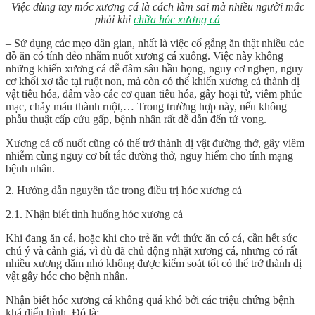
Việc dùng tay móc xương cá là cách làm sai mà nhiều người mắc
phải khi
chữa hóc xương cá
– Sử dụng các mẹo dân gian, nhất là việc cố gắng ăn thật nhiều các
đồ ăn có tính dẻo nhằm nuốt xương cá xuống. Việc này không
những khiến xương cá dễ đâm sâu hầu họng, nguy cơ nghẹn, nguy
cơ khối xơ tắc tại ruột non, mà còn có thể khiến xương cá thành dị
vật tiêu hóa, đâm vào các cơ quan tiêu hóa, gây hoại tử, viêm phúc
mạc, chảy máu thành ruột,… Trong trường hợp này, nếu không
phẫu thuật cấp cứu gấp, bệnh nhân rất dễ dẫn đến tử vong.
Xương cá cố nuốt cũng có thể trở thành dị vật đường thở, gây viêm
nhiễm cùng nguy cơ bít tắc đường thở, nguy hiểm cho tính mạng
bệnh nhân.
2. Hướng dẫn nguyên tắc trong điều trị hóc xương cá
2.1. Nhận biết tình huống hóc xương cá
Khi đang ăn cá, hoặc khi cho trẻ ăn với thức ăn có cá, cần hết sức
chú ý và cảnh giá, vì dù đã chủ động nhặt xương cá, nhưng có rất
nhiều xương dăm nhỏ không được kiểm soát tốt có thể trở thành dị
vật gây hóc cho bệnh nhân.
Nhận biết hóc xương cá không quá khó bởi các triệu chứng bệnh
khá điển hình. Đó là: