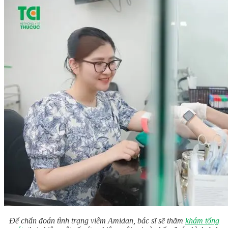
Để chẩn đoán tình trạng viêm Amidan, bác sĩ sẽ thăm
khám tổng