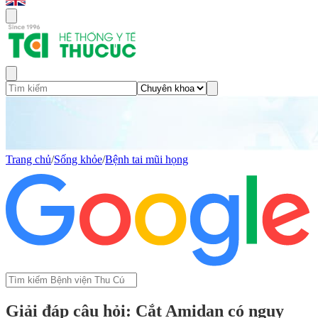
Trang chủ
/
Sống khỏe
/
Bệnh tai mũi họng
Giải đáp câu hỏi: Cắt Amidan có nguy