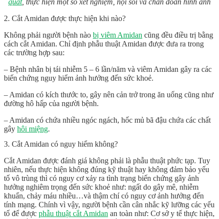
quát
, thực hiện một số xét nghiệm, nội soi và chẩn đoán hình ảnh
2. Cắt Amidan được thực hiện khi nào?
Không phải người bệnh nào
bị viêm Amidan
cũng đều điều trị bằng
cách cắt Amidan. Chỉ định phẫu thuật Amidan được đưa ra trong
các trường hợp sau:
– Bệnh nhân bị tái nhiễm 5 – 6 lần/năm và viêm Amidan gây ra các
biến chứng nguy hiểm ảnh hưởng đến sức khoẻ.
– Amidan có kích thước to, gây nên cản trở trong ăn uống cũng như
đường hô hấp của người bệnh.
– Amidan có chứa nhiều ngóc ngách, hốc mủ bã đậu chứa các chất
gây
hôi miệng
.
3. Cắt Amidan có nguy hiểm không?
Cắt Amidan được đánh giá không phải là phẫu thuật phức tạp. Tuy
nhiên, nếu thực hiện không đúng kỹ thuật hay không đảm bảo yếu
tố vô trùng thì có nguy cơ xảy ra tình trạng biến chứng gây ảnh
hưởng nghiêm trọng đến sức khoẻ như: ngất do gây mê, nhiễm
khuẩn, chảy máu nhiều…và thậm chí có nguy cơ ảnh hưởng đến
tính mạng. Chính vì vậy, người bệnh cần cân nhắc kỹ lưỡng các yếu
tố để được
phẫu thuật cắt Amidan
an toàn như: Cơ sở y tế thực hiện,