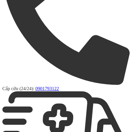
Cấp cứu (24/24):
0901793122