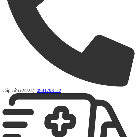
Cấp cứu (24/24):
0901793122