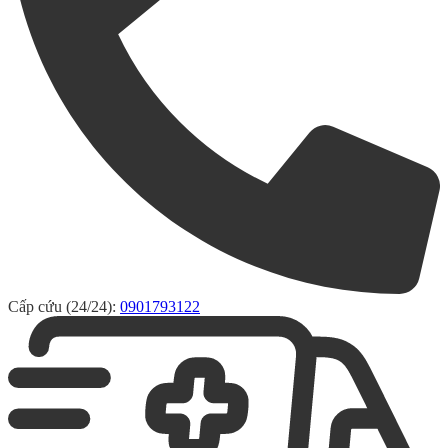
Cấp cứu (24/24):
0901793122