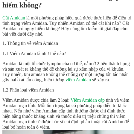
hiểm không?
Cắt Amidan
là một phương pháp hiệu quả được thực hiện để điều trị
tình trạng viêm Amidan. Tuy nhiên Amidan có thể cắt khi nào?
Cắt
Amidan có nguy hiểm không
? Hãy cùng tìm kiếm lời giải đáp cho
bài viết dưới đây nhé.
1. Thông tin về viêm Amidan
1.1 Viêm Amidan là như thế nào?
Amidan là một tổ chức lympho của cơ thể, nằm ở 2 bên thành họng
và sản xuất ra kháng thể để chống lại sự xâm nhập của vi khuẩn.
Tuy nhiên, khi amidan không thể chống cự một lượng lớn tác nhân
gây hại ồ ạt tấn công, hiện tượng
viêm Amidan
sẽ xảy ra.
1.2 Phân loại viêm Amidan
Viêm Amidan được chia làm 2 loại:
Viêm Amidan cấp
tính và viêm
Amidan mạn tính. Mỗi tình trạng lại có phương pháp điều trị khác
nhau. Nếu như viêm Amidan cấp tính thường được chỉ định thực
hiện bằng thuốc kháng sinh và thuốc điều trị triệu chứng thì viêm
Amidan mạn tính sẽ được bác sĩ chỉ định phẫu thuật cắt Amidan để
loại bỏ hoàn toàn ổ viêm.