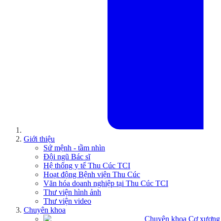
Giới thiệu
Sứ mệnh - tầm nhìn
Đội ngũ Bác sĩ
Hệ thống y tế Thu Cúc TCI
Hoạt động Bệnh viện Thu Cúc
Văn hóa doanh nghiệp tại Thu Cúc TCI
Thư viện hình ảnh
Thư viện video
Chuyên khoa
Chuyên khoa Cơ xương