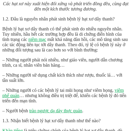
Các hạt xơ này xuất hiện đối xứng và phát triển đồng đều, cùng đạt
đến một kích thước tương đương.
1.2. Đâu là nguyên nhân phát sinh bệnh lý hạt xơ dây thanh?
Bệnh lý hạt xơ dây thanh có thể phát sinh do nhiều nguyên nhân.
Tuy nhiên, hầu hết các trường hợp đều là di chứng điển hình của
tình trạng các
niêm mạc
mất khả năng đàn hồi, các mô tăng sinh sau
các tác động liên tục tới dây thanh. Theo đó, tỷ lệ có bệnh lý này ở
những đối tượng sau là cao hơn so với bình thường:
– Những người phải nói nhiều, như giáo viên, người dẫn chương
trình, ca sĩ, nhân viên bán hàng…
– Những người sử dụng chất kích thích như rượu, thuốc lá… với
tần suất lớn.
– Những người có các bệnh lý tai mũi họng như viêm họng,
viêm
phế quản
… nhưng không điều trị triệt để, khiến các bệnh lý đó tiến
triển đến mạn tính.
– Người bệnh
trào ngược dạ dày thực quản
.
1.3. Nhận biết bệnh lý hạt xơ dây thanh như thế nào?
Khàn tiếng
là triệu chứng chính của bệnh lý hạt xơ dây thanh, dù