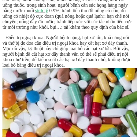
uống thuốc, trong sinh hoạt, người bệnh cần súc họng hàng ngày
bằng nước muối
sinh lý
0.9%; tránh tiêu thụ đồ uống có cồn, đồ
uống có nhiệt độ cực đoan (quá nóng hoặc quá lạnh); hạn chế nói
chuyện; uống đầy đủ nước; tránh tiếp xúc với các tác nhân tiêu cực
từ môi trường như khói, bụi…; tái khám theo quy định của bác sĩ.
– Điều trị ngoại khoa: Người bệnh nặng, hạt xơ lớn, khả năng nói
và thở bị đe dọa cần điều trị ngoại khoa hay cắt hạt xơ dây thanh.
Mặc dù vậy, kỹ thuật này chỉ giúp loại bỏ các hạt xơ lớn. Bởi vậy,
người bệnh đã cắt hạt xơ dây thanh vẫn có thể sẽ phải điều trị nội
khoa như trên, để kiểm soát các hạt xơ dây thanh nhỏ, không được
loại bỏ bằng điều trị ngoại khoa.