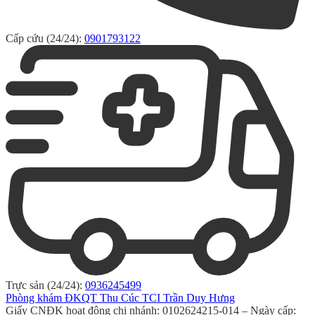
Cấp cứu (24/24):
0901793122
Trực sản (24/24):
0936245499
Phòng khám ĐKQT Thu Cúc TCI Trần Duy Hưng
Giấy CNĐK hoạt động chi nhánh: 0102624215-014 – Ngày cấp: