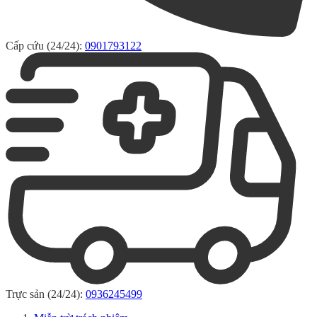
Cấp cứu (24/24):
0901793122
Trực sản (24/24):
0936245499