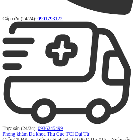
Cấp cứu (24/24):
0901793122
Trực sản (24/24):
0936245499
Phòng khám Đa khoa Thu Cúc TCI Đại Từ
Giấy CNĐK hoạt động chi nhánh: 0102624215-015 – Ngày cấp: