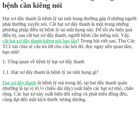
bệnh cần kiêng nói
Hạt xơ dây thanh là bệnh lý tai mũi họng thường gặp ở những người
phải thường xuyên nói. Cắt hạt xơ dây thanh là một trong những
phương pháp điều trị bệnh lý tai mũi họng này. Để tối ưu hiệu quả
điều trị, sau cắt hạt xơ dây thanh, người bệnh cần kiêng nói. Vậy,
cắt hạt xơ dây thanh kiêng nói bao lâu
? Trong bài viết sau, Thu Cúc
TCI xin chia sẻ câu trả lời cho câu hỏi đó, đọc ngay nếu quan tâm,
bạn nhé!
1. Tổng quan về bệnh lý hạt xơ dây thanh
1.1. Hạt xơ dây thanh là bệnh lý tai mũi họng gì?
Hạt xơ dây thanh
là bệnh lý mà trong đó, tại hai dây thanh quản
(thường là tại vị trí ⅓ chiều dài dây) xuất hiện các hạt xơ nhỏ, chân
rộng. Các hạt xơ này xuất hiện đối xứng và phát triển đồng đều,
cùng đạt đến một kích thước tương đương.