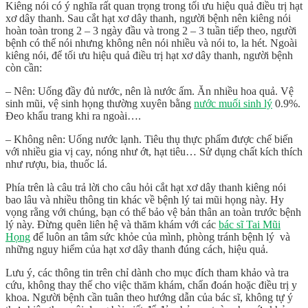
Kiêng nói có ý nghĩa rất quan trọng trong tối ưu hiệu quả điều trị hạt
xơ dây thanh. Sau cắt hạt xơ dây thanh, người bệnh nên kiêng nói
hoàn toàn trong 2 – 3 ngày đầu và trong 2 – 3 tuần tiếp theo, người
bệnh có thể nói nhưng không nên nói nhiều và nói to, la hét. Ngoài
kiêng nói, để tối ưu hiệu quả điều trị hạt xơ dây thanh, người bệnh
còn cần:
– Nên: Uống đầy đủ nước, nên là nước ấm. Ăn nhiều hoa quả. Vệ
sinh mũi, vệ sinh họng thường xuyên bằng
nước muối sinh lý
0.9%.
Đeo khẩu trang khi ra ngoài….
– Không nên: Uống nước lạnh. Tiêu thụ thực phẩm được chế biến
với nhiều gia vị cay, nóng như ớt, hạt tiêu… Sử dụng chất kích thích
như rượu, bia, thuốc lá.
Phía trên là câu trả lời cho câu hỏi
cắt hạt xơ dây thanh kiêng nói
bao lâu
và nhiều thông tin khác về bệnh lý tai mũi họng này. Hy
vọng rằng với chúng, bạn có thể bảo vệ bản thân an toàn trước bệnh
lý này. Đừng quên liên hệ và thăm khám với các
bác sĩ Tai Mũi
Họng
để luôn an tâm sức khỏe của mình, phòng tránh bệnh lý và
những nguy hiểm của hạt xơ dây thanh đúng cách, hiệu quả.
Lưu ý, các thông tin trên chỉ dành cho mục đích tham khảo và tra
cứu, không thay thế cho việc thăm khám, chẩn đoán hoặc điều trị y
khoa. Người bệnh cần tuân theo hướng dẫn của bác sĩ, không tự ý