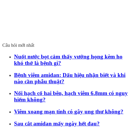
Câu hỏi mới nhất
Nuốt nước bọt cảm thấy vướng họng kèm ho
khó thở là bệnh gì?
Bệnh viêm amidan: Dấu hiệu nhận biết và khi
nào cần phẫu thuật?
Nổi hạch cổ hai bên, hạch viêm 6.8mm có nguy
hiểm không?
Viêm xoang mạn tính có gây ung thư không?
Sau cắt amidan mấy ngày hết đau?