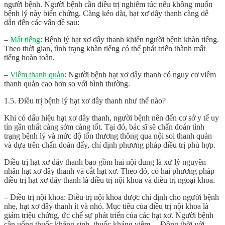
người bệnh. Người bệnh cần điều trị nghiêm túc nếu không muốn
bệnh lý này biến chứng. Càng kéo dài, hạt xơ dây thanh càng dễ
dẫn đến các vấn đề sau:
–
Mất tiếng
: Bệnh lý hạt xơ dây thanh khiến người bệnh khàn tiếng.
Theo thời gian, tình trạng khàn tiếng có thể phát triển thành mất
tiếng hoàn toàn.
–
Viêm thanh quản
: Người bệnh hạt xơ dây thanh có nguy cơ viêm
thanh quản cao hơn so với bình thường.
1.5. Điều trị bệnh lý hạt xơ dây thanh như thế nào?
Khi có dấu hiệu hạt xơ dây thanh, người bệnh nên đến cơ sở y tế uy
tín gần nhất càng sớm càng tốt. Tại đó, bác sĩ sẽ chẩn đoán tình
trạng bệnh lý và mức độ tổn thương thông qua nội soi thanh quản
và dựa trên chẩn đoán đấy, chỉ định phương pháp điều trị phù hợp.
Điều trị hạt xơ dây thanh bao gồm hai nội dung là xử lý nguyên
nhân hạt xơ dây thanh và cắt hạt xơ. Theo đó, có hai phương pháp
điều trị hạt xơ dây thanh là điều trị nội khoa và điều trị ngoại khoa.
– Điều trị nội khoa: Điều trị nội khoa được chỉ định cho người bệnh
nhẹ, hạt xơ dây thanh ít và nhỏ. Mục tiêu của điều trị nội khoa là
giảm triệu chứng, ức chế sự phát triển của các hạt xơ. Người bệnh
cần uống thuốc kháng sinh, thuốc kháng viêm… Đồng thời với