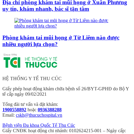
Địa chỉ phòng khám tai mũi họng ở Xuân Phương
uy tín, khám nhanh, bác sĩ tận tâm
Phòng khám tai mũi họng ở Từ Liêm nào được
nhiều người lựa chọn?
HỆ THỐNG Y TẾ THU CÚC
Giấy phép hoạt động khám chữa bệnh số 26/BYT-GPHĐ do Bộ Y
tế cấp ngày 09/02/2021
Tổng đài tư vấn và đặt khám:
1900558892
hoặc
0936388288
Email:
cskh@thucuchospital.vn
Bệnh viện Đa khoa Quốc Tế Thu Cúc
Giấy CNĐK hoạt động chi nhánh: 0102624215-001 – Ngày cấp: