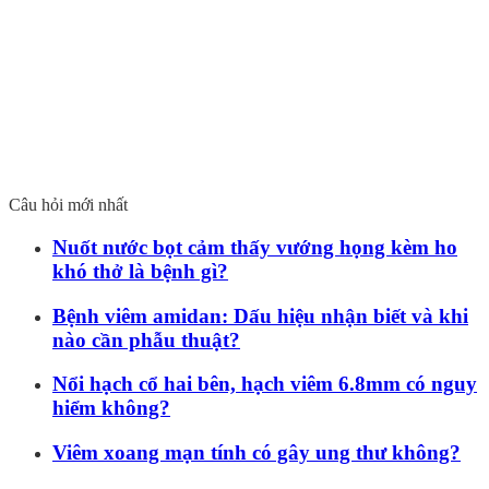
Câu hỏi mới nhất
Nuốt nước bọt cảm thấy vướng họng kèm ho
khó thở là bệnh gì?
Bệnh viêm amidan: Dấu hiệu nhận biết và khi
nào cần phẫu thuật?
Nổi hạch cổ hai bên, hạch viêm 6.8mm có nguy
hiểm không?
Viêm xoang mạn tính có gây ung thư không?