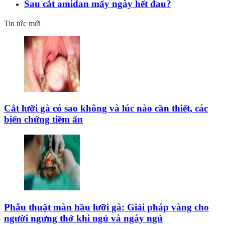
Sau cắt amidan mấy ngày hết đau?
Tin tức mới
Cắt lưỡi gà có sao không và lúc nào cần thiết, các
biến chứng tiềm ẩn
Phẫu thuật màn hầu lưỡi gà: Giải pháp vàng cho
người ngưng thở khi ngủ và ngáy ngủ