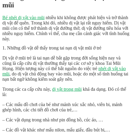
mũi
Bé nhét dị vật vào mũi
nhiều khi không được phát hiện và trở thành
dị vật để quên. Trong khi đó, nhiều dị vật lại rất nguy hiểm. Dị vật
mũi còn có thể trở thành dị vật đường thở, dị vật đường tiêu hóa với
nhiều nguy hiểm. Chính vì thế, cha mẹ cần cảnh giác với tình huống
này.
1. Những đồ vật dễ thấy trong tai nạn dị vật mũi ở trẻ
Dị vật ở mũi trẻ là tai nạn dễ bắt gặp trong đời sống hiện nay và
cũng là cấp cứu dị vật thường thấy tại các cơ sở y khoa Tai Mũi
Họng. Hiện tượng này có thể bắt nguồn do việc trẻ
nhét dị vật vào
mũi
, do dị vật chủ động bay vào mũi, hoặc do một số tình huống tai
nạn bất ngờ không kiểm soát gây nên.
Trong các ca cấp cứu này,
dị vật trong mũi
khá đa dạng. Đó có thể
là:
– Các mẩu đồ chơi của bé như mảnh xúc xắc nhỏ, viên bi, mảnh
ghép hình, các chi tiết đồ chơi của trẻ,…
– Các vật dụng trong nhà như pin đồng hồ, cúc áo, …
– Các đồ vật khác như mẩu nilon, mẩu giấy, đầu bút bi,…