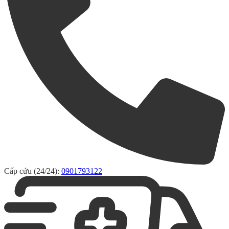
Cấp cứu (24/24):
0901793122