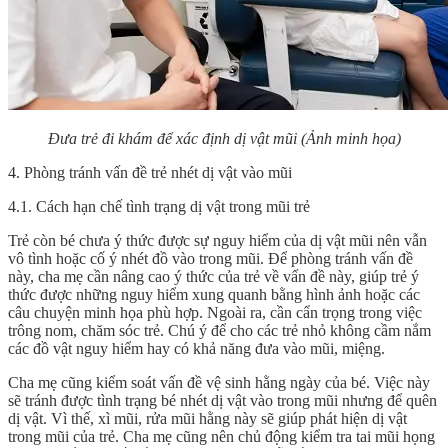
Đưa trẻ đi khám để xác định dị vật mũi (Ảnh minh họa)
4. Phòng tránh vấn đề trẻ nhét dị vật vào mũi
4.1. Cách hạn chế tình trạng dị vật trong mũi trẻ
Trẻ còn bé chưa ý thức được sự nguy hiểm của dị vật mũi nên vẫn
vô tình hoặc cố ý nhét đồ vào trong mũi. Để phòng tránh vấn đề
này, cha mẹ cần nâng cao ý thức của trẻ về vấn đề này, giúp trẻ ý
thức được những nguy hiểm xung quanh bằng hình ảnh hoặc các
câu chuyện minh họa phù hợp. Ngoài ra, cần cẩn trọng trong việc
trông nom, chăm sóc trẻ. Chú ý để cho các trẻ nhỏ không cầm nắm
các đồ vật nguy hiểm hay có khả năng đưa vào mũi, miệng.
Cha mẹ cũng kiểm soát vấn đề vệ sinh hằng ngày của bé. Việc này
sẽ tránh được tình trạng bé nhét dị vật vào trong mũi nhưng để quên
dị vật. Vì thế, xì mũi, rửa mũi hằng này sẽ giúp phát hiện dị vật
trong mũi của trẻ. Cha mẹ cũng nên chủ động kiểm tra tai mũi họng