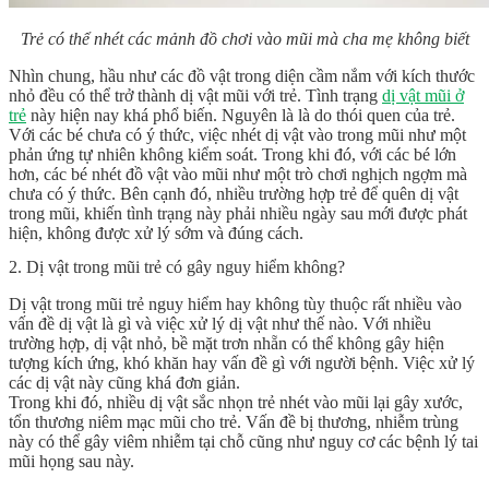
Trẻ có thể nhét các mảnh đồ chơi vào mũi mà cha mẹ không biết
Nhìn chung, hầu như các đồ vật trong diện cầm nắm với kích thước
nhỏ đều có thể trở thành dị vật mũi với trẻ. Tình trạng
dị vật mũi ở
trẻ
này hiện nay khá phổ biến. Nguyên là là do thói quen của trẻ.
Với các bé chưa có ý thức, việc nhét dị vật vào trong mũi như một
phản ứng tự nhiên không kiểm soát. Trong khi đó, với các bé lớn
hơn, các bé nhét đồ vật vào mũi như một trò chơi nghịch ngợm mà
chưa có ý thức. Bên cạnh đó, nhiều trường hợp trẻ để quên dị vật
trong mũi, khiến tình trạng này phải nhiều ngày sau mới được phát
hiện, không được xử lý sớm và đúng cách.
2. Dị vật trong mũi trẻ có gây nguy hiểm không?
Dị vật trong mũi trẻ nguy hiểm hay không tùy thuộc rất nhiều vào
vấn đề dị vật là gì và việc xử lý dị vật như thế nào. Với nhiều
trường hợp, dị vật nhỏ, bề mặt trơn nhẵn có thể không gây hiện
tượng kích ứng, khó khăn hay vấn đề gì với người bệnh. Việc xử lý
các dị vật này cũng khá đơn giản.
Trong khi đó, nhiều dị vật sắc nhọn trẻ nhét vào mũi lại gây xước,
tổn thương niêm mạc mũi cho trẻ. Vấn đề bị thương, nhiễm trùng
này có thể gây viêm nhiễm tại chỗ cũng như nguy cơ các bệnh lý tai
mũi họng sau này.