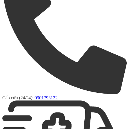
Cấp cứu (24/24):
0901793122