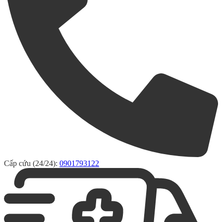
Cấp cứu (24/24):
0901793122