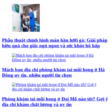
Phẫu thuật chỉnh hình màn hầu lưỡi gà: Giải pháp
hiệu quả cho giấc ngủ ngon và sức khỏe hô hấp
Mách bạn địa chỉ phòng khám tai mũi họng ở Hà
Đông uy tín, nhiều người tin chọn
Phòng khám tai mũi họng ở Đại Mỗ nào tốt? Gợi ý
địa chỉ khám chất lượng và uy tín