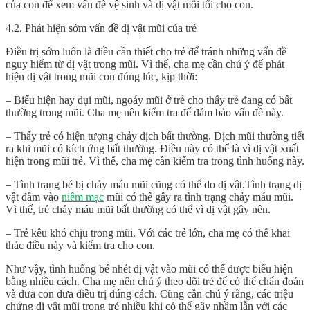
của con để xem vấn đề vệ sinh và dị vật mỗi tối cho con.
4.2. Phát hiện sớm vấn đề dị vật mũi của trẻ
Điều trị sớm luôn là điều cần thiết cho trẻ để tránh những vấn đề
nguy hiểm từ dị vật trong mũi. Vì thế, cha mẹ cần chú ý để phát
hiện dị vật trong mũi con đúng lúc, kịp thời:
– Biểu hiện hay dụi mũi, ngoáy mũi ở trẻ cho thấy trẻ đang có bất
thường trong mũi. Cha mẹ nên kiểm tra để đảm bảo vấn đề này.
– Thấy trẻ có hiện tượng chảy dịch bất thường. Dịch mũi thường tiết
ra khi mũi có kích ứng bất thường. Điều này có thể là vì dị vật xuất
hiện trong mũi trẻ. Vì thế, cha mẹ cần kiểm tra trong tình huống này.
– Tình trạng bé bị chảy máu mũi cũng có thể do dị vật.Tình trạng dị
vật đâm vào
niêm mạc
mũi có thể gây ra tình trạng chảy máu mũi.
Vì thế, trẻ chảy máu mũi bất thường có thể vì dị vật gây nên.
– Trẻ kêu khó chịu trong mũi. Với các trẻ lớn, cha mẹ có thể khai
thác điều này và kiểm tra cho con.
Như vậy, tình huống
bé nhét dị vật vào mũi
có thể được biểu hiện
bằng nhiều cách. Cha mẹ nên chú ý theo dõi trẻ để có thể chẩn đoán
và đưa con đưa điều trị đúng cách. Cũng cần chú ý rằng, các triệu
chứng dị vật mũi trong trẻ nhiều khi có thể gây nhầm lẫn với các