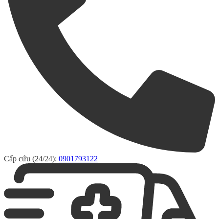
Cấp cứu (24/24):
0901793122