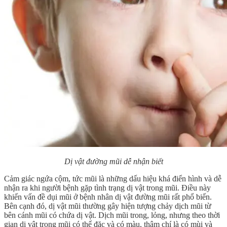
Dị vật đường mũi dễ nhận biết
Cảm giác ngứa cộm, tức mũi là những dấu hiệu khá điển hình và dễ
nhận ra khi người bệnh gặp tình trạng dị vật trong mũi. Điều này
khiến vấn đề dụi mũi ở bệnh nhân dị vật đường mũi rất phổ biến.
Bên cạnh đó, dị vật mũi thường gây hiện tượng chảy dịch mũi từ
bên cánh mũi có chứa dị vật. Dịch mũi trong, lỏng, nhưng theo thời
gian dị vật trong mũi có thể đặc và có màu, thậm chí là có mùi và