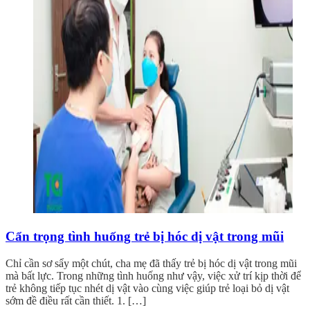
Cẩn trọng tình huống trẻ bị hóc dị vật trong mũi
Chỉ cần sơ sẩy một chút, cha mẹ đã thấy trẻ bị hóc dị vật trong mũi
mà bất lực. Trong những tình huống như vậy, việc xử trí kịp thời để
trẻ không tiếp tục nhét dị vật vào cùng việc giúp trẻ loại bỏ dị vật
sớm đề điều rất cần thiết. 1. […]