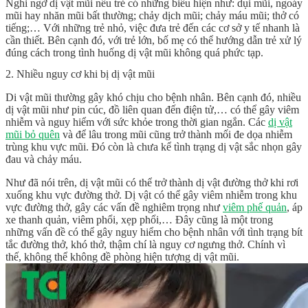
Nghi ngờ dị vật mũi nếu trẻ có những biểu hiện như: dụi mũi, ngoáy
mũi hay nhăn mũi bất thường; chảy dịch mũi; chảy máu mũi; thở có
tiếng;… Với những trẻ nhỏ, việc đưa trẻ đến các cơ sở y tế nhanh là
cần thiết. Bên cạnh đó, với trẻ lớn, bố mẹ có thể hướng dẫn trẻ xử lý
đúng cách trong tình huống dị vật mũi không quá phức tạp.
2. Nhiều nguy cơ khi bị dị vật mũi
Di vật mũi thường gây khó chịu cho bệnh nhân. Bên cạnh đó, nhiều
dị vật mũi như pin cúc, đồ liên quan đến điện tử,… có thể gây viêm
nhiễm và nguy hiểm với sức khỏe trong thời gian ngắn. Các
dị vật
mũi bỏ quên
và để lâu trong mũi cũng trở thành mối đe dọa nhiễm
trùng khu vực mũi. Đó còn là chưa kể tình trạng dị vật sắc nhọn gây
đau và chảy máu.
Như đã nói trên, dị vật mũi có thể trở thành dị vật đường thở khi rơi
xuống khu vực đường thở. Dị vật có thể gây viêm nhiễm trong khu
vực đường thở, gây các vấn đề nghiêm trọng như
viêm phế quản
, áp
xe thanh quản, viêm phổi, xẹp phổi,… Đây cũng là một trong
những vấn đề có thể gây nguy hiểm cho bệnh nhân với tình trạng bít
tắc đường thở, khó thở, thậm chí là nguy cơ ngưng thở. Chính vì
thế, không thể không đề phòng hiện tượng dị vật mũi.