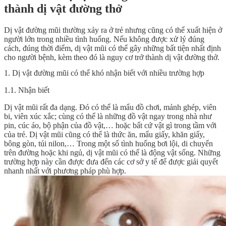
thành dị vật đường thở
Dị vật đường mũi thường xảy ra ở trẻ nhưng cũng có thể xuất hiện ở
người lớn trong nhiều tình huống. Nếu không được xử lý đúng
cách, đúng thời điểm, dị vật mũi có thể gây những bất tiện nhất định
cho người bệnh, kèm theo đó là nguy cơ trở thành dị vật đường thở.
1. Dị vật đường mũi có thể khó nhận biết với nhiều trường hợp
1.1. Nhận biết
Dị vật mũi rất đa dạng. Đó có thể là mẩu đồ chơi, mảnh ghép, viên
bi, viên xúc xắc; cùng có thể là những đồ vật ngay trong nhà như
pin, cúc áo, bộ phận của đồ vật,… hoặc bất cứ vật gì trong tầm với
của trẻ. Dị vật mũi cũng có thể là thức ăn, mẩu giấy, khăn giấy,
bông gòn, túi nilon,… Trong một số tình huống bơi lội, di chuyển
trên đường hoặc khi ngủ, dị vật mũi có thể là động vật sống. Những
trường hợp này cần được đưa đến các cơ sở y tế để được giải quyết
nhanh nhất với phương pháp phù hợp.