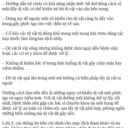
– Hướng dẫn trẻ chưa có khả năng nhận thức hít thở đúng cách xì
mũi đẩy dị vật, có thể khiến trẻ hít dị vật vào sâu bên trong.
– Dùng tay để ngoáy mũi và khiến cho dị vật càng bị đẩy vào
trong,gây phức tạp cho việc điều trị về sau.
– Cố kéo các dị vật bị đóng khô trong mũi trong khi chưa dùng các
loại thuốc làm lỏng/tan dịch nhầy.
– Dị vật là vật sống nhưng không được đưa ngay đến bệnh viện
hoặc các cơ sở y khoa để được xử lý.
– Không đi khám bác sĩ trong tình huống dị vật gây chảy máu hay
viêm nhiễm.
– Để dị vật quá lâu trong mũi mà không có biện pháp lấy dị vật ra
ngoài
Những cách làm trên đều là những nguy cơ khiến dị vật mũi phức
tạp và nguy hiểm hơn. Với
dị vật đường mũi
không thể tự lấy, tốt
nhất, bệnh nhân nên gặp các bác sĩ chuyên khoa tai mũi họng để
được xử lý an toàn và chăm sóc sau lấy dị vật phù hợp, phòng ngừa
những biến chứng mà dị vật đã gây nên.
Lưu ý, các thông tin trên chỉ dành cho mục đích tham khảo và tra