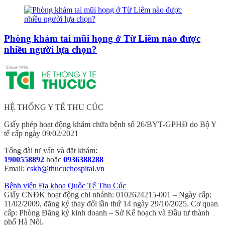
Phòng khám tai mũi họng ở Từ Liêm nào được
nhiều người lựa chọn?
HỆ THỐNG Y TẾ THU CÚC
Giấy phép hoạt động khám chữa bệnh số 26/BYT-GPHĐ do Bộ Y
tế cấp ngày 09/02/2021
Tổng đài tư vấn và đặt khám:
1900558892
hoặc
0936388288
Email:
cskh@thucuchospital.vn
Bệnh viện Đa khoa Quốc Tế Thu Cúc
Giấy CNĐK hoạt động chi nhánh: 0102624215-001 – Ngày cấp:
11/02/2009, đăng ký thay đổi lần thứ 14 ngày 29/10/2025. Cơ quan
cấp: Phòng Đăng ký kinh doanh – Sở Kế hoạch và Đầu tư thành
phố Hà Nội.