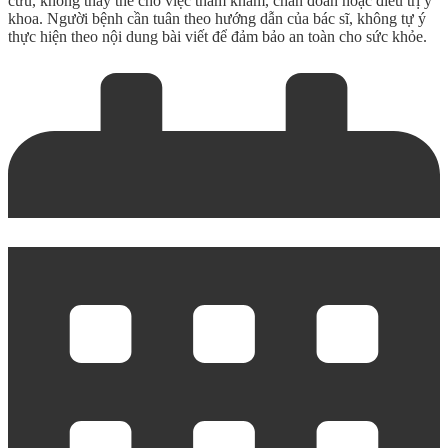
cứu, không thay thế cho việc thăm khám, chẩn đoán hoặc điều trị y
khoa. Người bệnh cần tuân theo hướng dẫn của bác sĩ, không tự ý
thực hiện theo nội dung bài viết để đảm bảo an toàn cho sức khỏe.