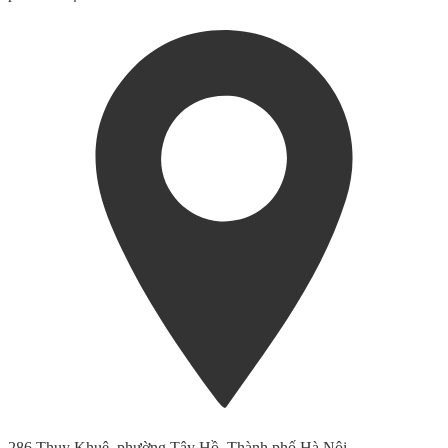
286 Thụy Khuê, phường Tây Hồ, Thành phố Hà Nội