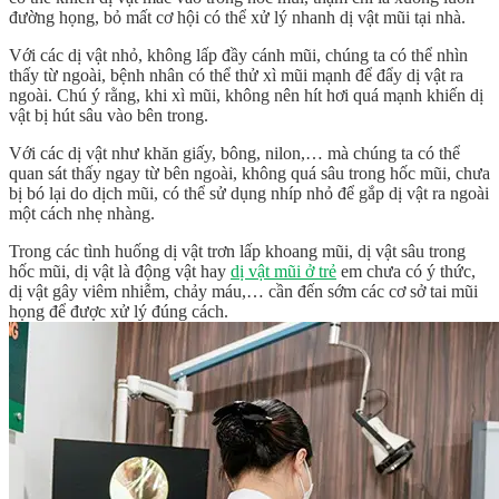
đường họng, bỏ mất cơ hội có thể xử lý nhanh dị vật mũi tại nhà.
Với các dị vật nhỏ, không lấp đầy cánh mũi, chúng ta có thể nhìn
thấy từ ngoài, bệnh nhân có thể thử xì mũi mạnh để đẩy dị vật ra
ngoài. Chú ý rằng, khi xì mũi, không nên hít hơi quá mạnh khiến dị
vật bị hút sâu vào bên trong.
Với các dị vật như khăn giấy, bông, nilon,… mà chúng ta có thể
quan sát thấy ngay từ bên ngoài, không quá sâu trong hốc mũi, chưa
bị bó lại do dịch mũi, có thể sử dụng nhíp nhỏ để gắp dị vật ra ngoài
một cách nhẹ nhàng.
Trong các tình huống dị vật trơn lấp khoang mũi, dị vật sâu trong
hốc mũi, dị vật là động vật hay
dị vật mũi ở trẻ
em chưa có ý thức,
dị vật gây viêm nhiễm, chảy máu,… cần đến sớm các cơ sở tai mũi
họng để được xử lý đúng cách.