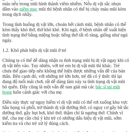
máu nếu trong mũi hình thành viêm nhiễm. Nếu dị vật sắc nhọn
đâm vào
niêm mạc
mũi thì bệnh nhân có thể bị chảy máu mũi kèm
trong dịch nhầy.
Trong tình huống dị vật lớn, choán hết cánh mũi, bệnh nhân có thể
kèm thấy khó thở, thở khò khè. Khi ngủ, ở bệnh nhân dễ xuất hiện
tình trạng thở bằng miệng hoặc tiếng thở rất rõ ràng, giống như ngủ
ngáy.
1.2. Khó phát hiện dị vật mũi ở trẻ
Chúng ta có thể dễ dàng nhận ra tình trạng mũi bị dị vật ngay khi có
dị vật tiến vào. Tuy nhiên, với trẻ em bị dị vật mũi thì khác. Trẻ
chưa thể giao tiếp nên không thể hiện được những vấn đề của bản
thân. Bên cạnh đó, với những trẻ lớn hơn, trẻ đã có ý thức thì lại
đang độ tuổi mải chơi, rất dễ dàng làm xảy ra tình trạng dị vật mũi
bỏ quên. Đây cũng là một vấn đề nan giải mà các
bác sĩ tai mũi
họng
luôn cảnh giác với cha mẹ.
Điều này thực sự nguy hiểm vì dị vật mũi có thể rơi xuống khu vực
hầu họng và phổi, trở thành dị vật đường thở, có nguy cơ gây bít tắc
đường thở, gây hụt hơi, khó thở, thậm chí là ngưng thở. Chính vì
thế, cha mẹ cần chú ý khi trẻ có những dấu hiệu dị vật mũi, sớm
kiểm tra và cho trẻ xử lý đúng cách.