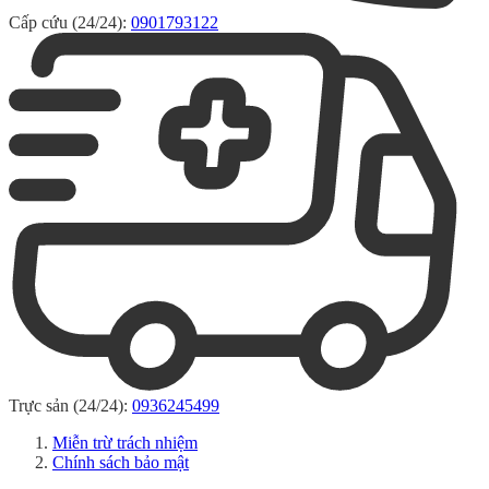
Cấp cứu (24/24):
0901793122
Trực sản (24/24):
0936245499
Miễn trừ trách nhiệm
Chính sách bảo mật