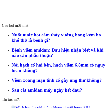
Câu hỏi mới nhất
Nuốt nước bọt cảm thấy vướng họng kèm ho
khó thở là bệnh gì?
Bệnh viêm amidan: Dấu hiệu nhận biết và khi
nào cần phẫu thuật?
Nổi hạch cổ hai bên, hạch viêm 6.8mm có nguy
hiểm không?
Viêm xoang mạn tính có gây ung thư không?
Sau cắt amidan mấy ngày hết đau?
Tin tức mới