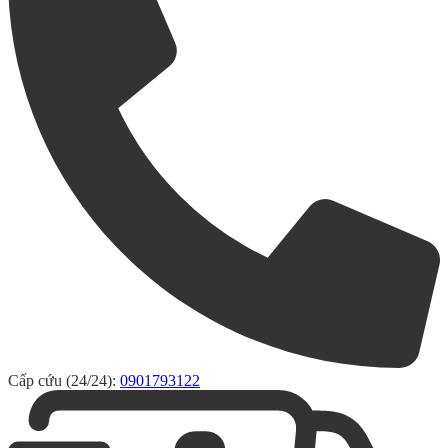
Cấp cứu (24/24):
0901793122