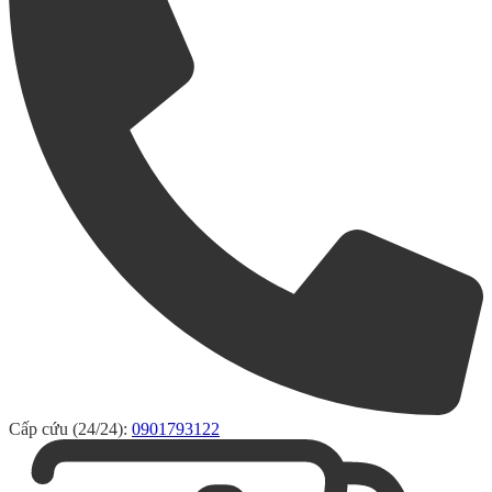
Cấp cứu (24/24):
0901793122