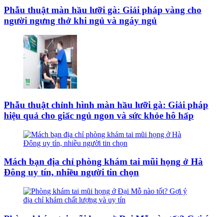
Phẫu thuật màn hầu lưỡi gà: Giải pháp vàng cho
người ngưng thở khi ngủ và ngáy ngủ
Phẫu thuật chỉnh hình màn hầu lưỡi gà: Giải pháp
hiệu quả cho giấc ngủ ngon và sức khỏe hô hấp
Mách bạn địa chỉ phòng khám tai mũi họng ở Hà
Đông uy tín, nhiều người tin chọn