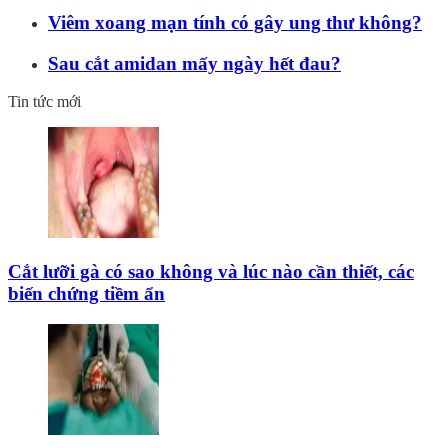
Viêm xoang mạn tính có gây ung thư không?
Sau cắt amidan mấy ngày hết đau?
Tin tức mới
Cắt lưỡi gà có sao không và lúc nào cần thiết, các
biến chứng tiềm ẩn