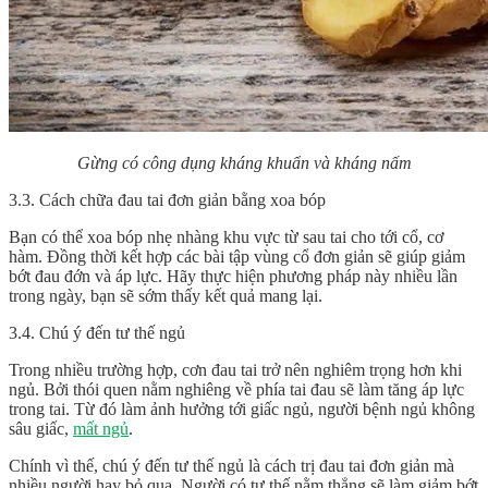
Gừng có công dụng kháng khuẩn và kháng nấm
3.3. Cách chữa đau tai đơn giản bằng xoa bóp
Bạn có thể xoa bóp nhẹ nhàng khu vực từ sau tai cho tới cổ, cơ
hàm. Đồng thời kết hợp các bài tập vùng cổ đơn giản sẽ giúp giảm
bớt đau đớn và áp lực. Hãy thực hiện phương pháp này nhiều lần
trong ngày, bạn sẽ sớm thấy kết quả mang lại.
3.4. Chú ý đến tư thế ngủ
Trong nhiều trường hợp, cơn đau tai trở nên nghiêm trọng hơn khi
ngủ. Bởi thói quen nằm nghiêng về phía tai đau sẽ làm tăng áp lực
trong tai. Từ đó làm ảnh hưởng tới giấc ngủ, người bệnh ngủ không
sâu giấc,
mất ngủ
.
Chính vì thế, chú ý đến tư thế ngủ là cách trị đau tai đơn giản mà
nhiều người hay bỏ qua. Người có tư thế nằm thẳng sẽ làm giảm bớt