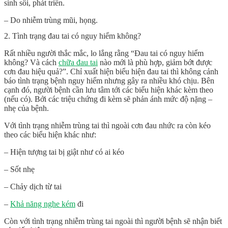
sinh sôi, phát triển.
– Do nhiễm trùng mũi, họng.
2. Tình trạng đau tai có nguy hiểm không?
Rất nhiều người thắc mắc, lo lắng rằng “Đau tai có nguy hiểm
không? Và
cách
chữa đau tai
nào mới là phù hợp, giảm bớt được
cơn đau hiệu quả?”. Chỉ xuất hiện biểu hiện đau tai thì không cảnh
báo tình trạng bệnh nguy hiểm nhưng gây ra nhiều khó chịu. Bên
cạnh đó, người bệnh cần lưu tâm tới các biểu hiện khác kèm theo
(nếu có). Bởi các triệu chứng đi kèm sẽ phản ánh mức độ nặng –
nhẹ của bệnh.
Với tình trạng nhiễm trùng tai thì ngoài cơn đau nhức ra còn kéo
theo các biểu hiện khác như:
– Hiện tượng tai bị giật như có ai kéo
– Sốt nhẹ
– Chảy dịch từ tai
–
Khả năng nghe kém
đi
Còn với tình trạng nhiễm trùng tai ngoài thì người bệnh sẽ nhận biết