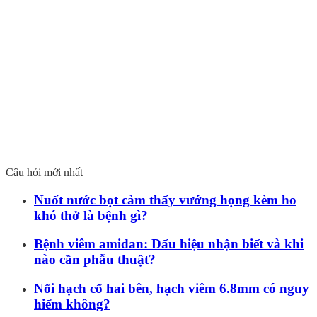
Câu hỏi mới nhất
Nuốt nước bọt cảm thấy vướng họng kèm ho
khó thở là bệnh gì?
Bệnh viêm amidan: Dấu hiệu nhận biết và khi
nào cần phẫu thuật?
Nổi hạch cổ hai bên, hạch viêm 6.8mm có nguy
hiểm không?