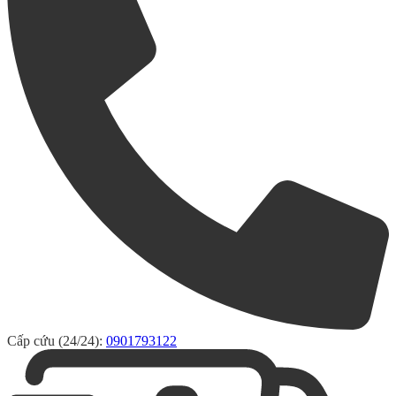
Cấp cứu (24/24):
0901793122