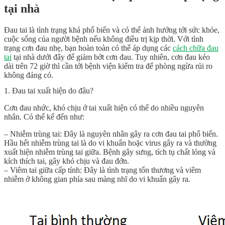
tại nhà
Đau tai là tình trạng khá phổ biến và có thể ảnh hưởng tới sức khỏe,
cuộc sống của người bệnh nếu không điều trị kịp thời. Với tình
trạng cơn đau nhẹ, bạn hoàn toàn có thể áp dụng các
cách chữa đau
tai
tại nhà dưới đây để giảm bớt cơn đau. Tuy nhiên, cơn đau kéo
dài trên 72 giờ thì cần tới bệnh viện kiểm tra để phòng ngừa rủi ro
không đáng có.
1. Đau tai xuất hiện do đâu?
Cơn đau nhức, khó chịu ở tai xuất hiện có thể do nhiều nguyên
nhân. Có thể kể đến như:
– Nhiễm trùng tai: Đây là nguyên nhân gây ra cơn đau tai phổ biến.
Hầu hết nhiễm trùng tai là do vi khuẩn hoặc virus gây ra và thường
xuất hiện nhiễm trùng tai giữa. Bệnh gây sưng, tích tụ chất lỏng và
kích thích tai, gây khó chịu và đau đớn.
– Viêm tai giữa cấp tính: Đây là tình trạng tổn thương và viêm
nhiễm ở không gian phía sau màng nhĩ do vi khuẩn gây ra.