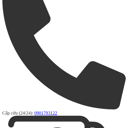
Cấp cứu (24/24):
0901793122