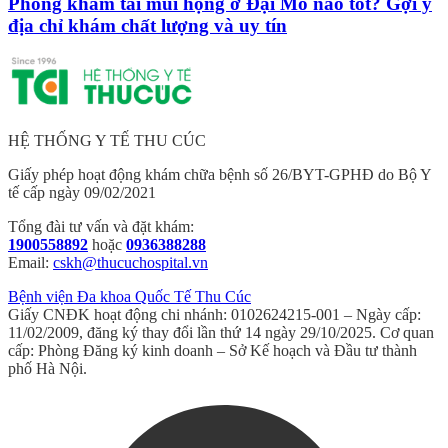
Phòng khám tai mũi họng ở Đại Mỗ nào tốt? Gợi ý
địa chỉ khám chất lượng và uy tín
HỆ THỐNG Y TẾ THU CÚC
Giấy phép hoạt động khám chữa bệnh số 26/BYT-GPHĐ do Bộ Y
tế cấp ngày 09/02/2021
Tổng đài tư vấn và đặt khám:
1900558892
hoặc
0936388288
Email:
cskh@thucuchospital.vn
Bệnh viện Đa khoa Quốc Tế Thu Cúc
Giấy CNĐK hoạt động chi nhánh: 0102624215-001 – Ngày cấp:
11/02/2009, đăng ký thay đổi lần thứ 14 ngày 29/10/2025. Cơ quan
cấp: Phòng Đăng ký kinh doanh – Sở Kế hoạch và Đầu tư thành
phố Hà Nội.