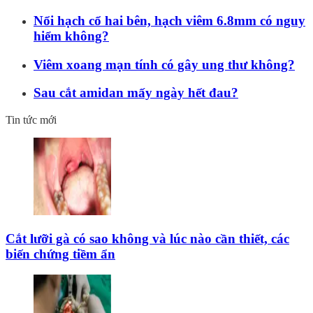
Nổi hạch cổ hai bên, hạch viêm 6.8mm có nguy
hiểm không?
Viêm xoang mạn tính có gây ung thư không?
Sau cắt amidan mấy ngày hết đau?
Tin tức mới
Cắt lưỡi gà có sao không và lúc nào cần thiết, các
biến chứng tiềm ẩn