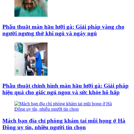
Phẫu thuật màn hầu lưỡi gà: Giải pháp vàng cho
người ngưng thở khi ngủ và ngáy ngủ
Phẫu thuật chỉnh hình màn hầu lưỡi gà: Giải pháp
hiệu quả cho giấc ngủ ngon và sức khỏe hô hấp
Mách bạn địa chỉ phòng khám tai mũi họng ở Hà
Đông uy tín, nhiều người tin chọn