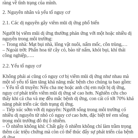
ràng về tình trạng của mình.
2. Nguyên nhân và yếu tố nguy cơ
2.1. Các dị nguyên gây viêm mũi dị ứng phổ biến
Người bị viêm mũi dị ứng thường phản ứng với một hoặc nhiều dị
nguyên trong môi trường:
– Trong nhà: Mạt bụi nhà, lông vật nuôi, nấm mốc, côn trùng,…
– Ngoài trời: Phấn hoa từ cây cỏ, bào tử nấm, khói bụi, khí thải
công nghiệp,….
2.2. Yếu tố nguy cơ
Không phải ai cũng có nguy cơ bị viêm mũi dị ứng như nhau mà
một số yếu tố làm tăng khả năng mắc bệnh cho chúng ta bao gồm:
– Yếu tố di truyền: Nếu cha mẹ hoặc anh chị em ruột bị dị ứng,
nguy cơ phát triển viêm mũi dị ứng sẽ cao hơn. Nghiên cứu cho
thấy khi cả cha và mẹ đều mắc bệnh dị ứng, con cái có tới 70% khả
năng phát triển các tình trạng dị ứng.
– Tiếp xúc sớm với dị nguyên: Người sống trong môi trường có
nhiều dị nguyên từ nhỏ có nguy cơ cao hơn, đặc biệt trẻ em sống
trong môi trường đô thị ô nhiễm.
– Ô nhiễm không khí: Chất gây ô nhiễm không chỉ làm trầm trọng
thêm các triệu chứng mà còn có thể thúc đẩy sự phát triển của bệnh
dị ứng.