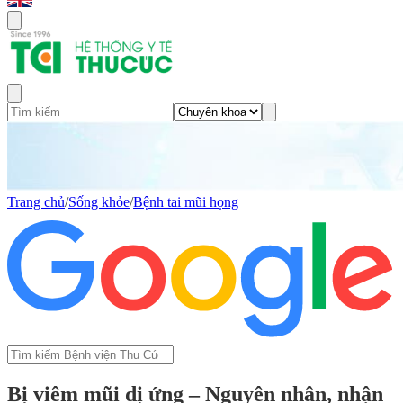
Trang chủ
/
Sống khỏe
/
Bệnh tai mũi họng
Bị viêm mũi dị ứng – Nguyên nhân, nhận