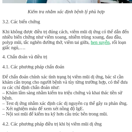
Kiểm tra nhằm xác định bệnh lý phù hợp
3.2. Các biến chứng
Khi không được điều trị đúng cách, viêm mũi dị ứng có thể dẫn đến
nhiều biến chứng như viêm xoang, nhiễm trùng xoang, đau đầu,
polyp mũi, tắc nghẽn đường thở, viêm tai giữa,
hen suyễn
, rối loạn
giấc ngủ,….
4. Chẩn đoán và điều trị
4.1. Các phương pháp chẩn đoán
Để chẩn đoán chính xác tình trạng bị viêm mũi dị ứng, bác sĩ cần
khám cẩn trọng cho người bệnh và tùy từng trường hợp, có thể đưa
ra các chỉ định chẩn đoán như:
– Khám lâm sàng nhằm kiểm tra triệu chứng và khai thác tiền sử
bệnh.
– Test dị ứng nhằm xác định các dị nguyên cụ thể gây ra phản ứng.
– Xét nghiệm máu để xem xét nồng độ IgE.
– Nội soi mũi để kiểm tra kỹ hơn cấu trúc bên trong mũi.
4.2. Các phương pháp điều trị khi bị viêm mũi dị ứng