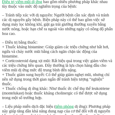
Điều trị viêm mũi dị ứng
bao gồm nhiều phương pháp khác nhau
tùy thuộc vào mức độ nghiêm trọng của bệnh:
– Tránh tiếp xúc với dị nguyên: Người bệnh cần xác định và tránh
các dị nguyên gây bệnh. Biện pháp này có thể bao gồm việc sử
dụng máy lọc không khí, giặt ga trải giường thường xuyên bằng
nước nóng, hoặc hạn chế ra ngoài vào những ngày có nồng độ phấn
hoa cao.
– Điều trị bằng thuốc:
+ Thuốc kháng histamine: Giúp giảm các triệu chứng như hắt hơi,
ngứa và chảy nước mũi bằng cách ngăn chặn tác động của
histamine.
+ Corticosteroid dạng xịt mũi: Rất hiệu quả trong việc giảm viêm và
các triệu chứng liên quan. Đây thường là lựa chọn hàng đầu cho
viêm mũi dị ứng mức độ trung bình đến nặng.
+ Thuốc giảm sung huyết: Có thể giúp giảm nghẹt mũi, nhưng chỉ
nên sử dụng trong thời gian ngắn để tránh hiện tượng “nghiện”
thuốc.
+ Thuốc chống dị ứng khác: Như thuốc ức chế thụ thể leukotriene
(montelukast) hoặc thuốc kháng cholinergic có thể được sử dụng
trong một số trường hợp.
– Liệu pháp miễn dịch đặc hiệu (
tiêm phòng
dị ứng): Phương pháp
này giúp tăng dần khả năng dung nạp của cơ thể đối với dị nguyên