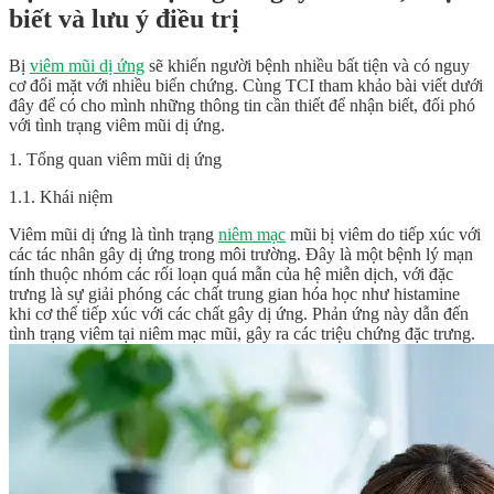
biết và lưu ý điều trị
Bị
viêm mũi dị ứng
sẽ khiến người bệnh nhiều bất tiện và có nguy
cơ đối mặt với nhiều biến chứng. Cùng TCI tham khảo bài viết dưới
đây để có cho mình những thông tin cần thiết để nhận biết, đối phó
với tình trạng viêm mũi dị ứng.
1. Tổng quan viêm mũi dị ứng
1.1. Khái niệm
Viêm mũi dị ứng là tình trạng
niêm mạc
mũi bị viêm do tiếp xúc với
các tác nhân gây dị ứng trong môi trường. Đây là một bệnh lý mạn
tính thuộc nhóm các rối loạn quá mẫn của hệ miễn dịch, với đặc
trưng là sự giải phóng các chất trung gian hóa học như histamine
khi cơ thể tiếp xúc với các chất gây dị ứng. Phản ứng này dẫn đến
tình trạng viêm tại niêm mạc mũi, gây ra các triệu chứng đặc trưng.