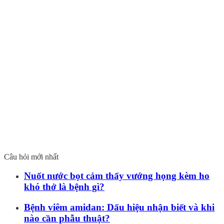
Câu hỏi mới nhất
Nuốt nước bọt cảm thấy vướng họng kèm ho
khó thở là bệnh gì?
Bệnh viêm amidan: Dấu hiệu nhận biết và khi
nào cần phẫu thuật?