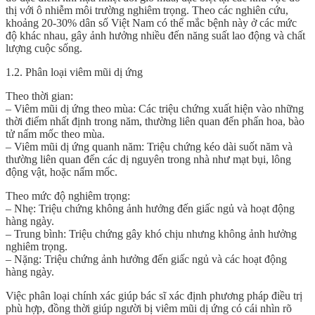
thị với ô nhiễm môi trường nghiêm trọng. Theo các nghiên cứu,
khoảng 20-30% dân số Việt Nam có thể mắc bệnh này ở các mức
độ khác nhau, gây ảnh hưởng nhiều đến năng suất lao động và chất
lượng cuộc sống.
1.2. Phân loại viêm mũi dị ứng
Theo thời gian:
– Viêm mũi dị ứng theo mùa: Các triệu chứng xuất hiện vào những
thời điểm nhất định trong năm, thường liên quan đến phấn hoa, bào
tử nấm mốc theo mùa.
– Viêm mũi dị ứng quanh năm: Triệu chứng kéo dài suốt năm và
thường liên quan đến các dị nguyên trong nhà như mạt bụi, lông
động vật, hoặc nấm mốc.
Theo mức độ nghiêm trọng:
– Nhẹ: Triệu chứng không ảnh hưởng đến giấc ngủ và hoạt động
hàng ngày.
– Trung bình: Triệu chứng gây khó chịu nhưng không ảnh hưởng
nghiêm trọng.
– Nặng: Triệu chứng ảnh hưởng đến giấc ngủ và các hoạt động
hàng ngày.
Việc phân loại chính xác giúp bác sĩ xác định phương pháp điều trị
phù hợp, đồng thời giúp người bị viêm mũi dị ứng có cái nhìn rõ