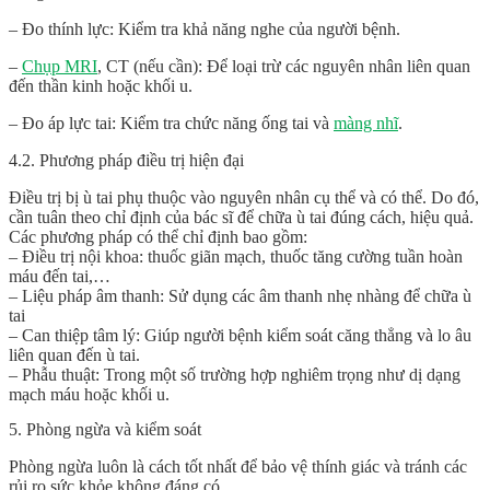
– Đo thính lực: Kiểm tra khả năng nghe của người bệnh.
–
Chụp MRI
, CT (nếu cần): Để loại trừ các nguyên nhân liên quan
đến thần kinh hoặc khối u.
– Đo áp lực tai: Kiểm tra chức năng ống tai và
màng nhĩ
.
4.2. Phương pháp điều trị hiện đại
Điều trị bị ù tai phụ thuộc vào nguyên nhân cụ thể và có thể. Do đó,
cần tuân theo chỉ định của bác sĩ để chữa ù tai đúng cách, hiệu quả.
Các phương pháp có thể chỉ định bao gồm:
– Điều trị nội khoa: thuốc giãn mạch, thuốc tăng cường tuần hoàn
máu đến tai,…
– Liệu pháp âm thanh: Sử dụng các âm thanh nhẹ nhàng để chữa ù
tai
– Can thiệp tâm lý: Giúp người bệnh kiểm soát căng thẳng và lo âu
liên quan đến ù tai.
– Phẫu thuật: Trong một số trường hợp nghiêm trọng như dị dạng
mạch máu hoặc khối u.
5. Phòng ngừa và kiểm soát
Phòng ngừa luôn là cách tốt nhất để bảo vệ thính giác và tránh các
rủi ro sức khỏe không đáng có.