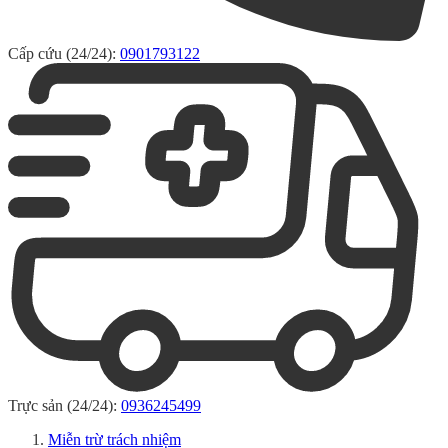
Cấp cứu (24/24):
0901793122
Trực sản (24/24):
0936245499
Miễn trừ trách nhiệm