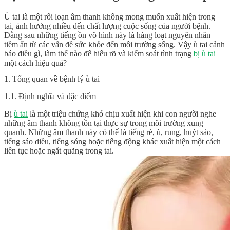
Ù tai là một rối loạn âm thanh không mong muốn xuất hiện trong
tai, ảnh hưởng nhiều đến chất lượng cuộc sống của người bệnh.
Đằng sau những tiếng ồn vô hình này là hàng loạt nguyên nhân
tiềm ẩn từ các vấn đề sức khỏe đến môi trường sống. Vậy ù tai cảnh
báo điều gì, làm thế nào để hiểu rõ và kiểm soát tình trạng
bị ù tai
một cách hiệu quả?
1. Tổng quan về bệnh lý ù tai
1.1. Định nghĩa và đặc điểm
Bị
ù tai
là một triệu chứng khó chịu xuất hiện khi con người nghe
những âm thanh không tồn tại thực sự trong môi trường xung
quanh. Những âm thanh này có thể là tiếng rè, ù, rung, huýt sáo,
tiếng sáo diều, tiếng sóng hoặc tiếng động khác xuất hiện một cách
liên tục hoặc ngắt quãng trong tai.