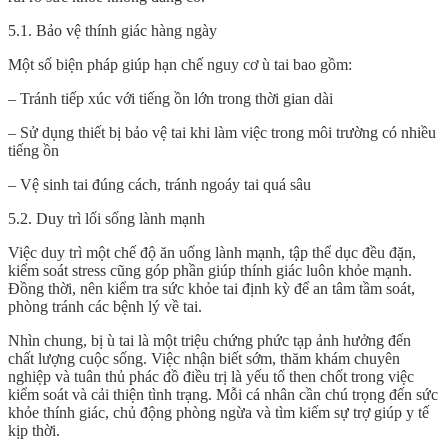
5.1. Bảo vệ thính giác hàng ngày
Một số biện pháp giúp hạn chế nguy cơ ù tai bao gồm:
– Tránh tiếp xúc với tiếng ồn lớn trong thời gian dài
– Sử dụng thiết bị bảo vệ tai khi làm việc trong môi trường có nhiều
tiếng ồn
– Vệ sinh tai đúng cách, tránh ngoáy tai quá sâu
5.2. Duy trì lối sống lành mạnh
Việc duy trì một chế độ ăn uống lành mạnh, tập thể dục đều đặn,
kiểm soát stress cũng góp phần giúp thính giác luôn khỏe mạnh.
Đồng thời, nên kiểm tra sức khỏe tai định kỳ để an tâm tầm soát,
phòng tránh các bệnh lý về tai.
Nhìn chung,
bị ù tai
là một triệu chứng phức tạp ảnh hưởng đến
chất lượng cuộc sống. Việc nhận biết sớm, thăm khám chuyên
nghiệp và tuân thủ phác đồ điều trị là yếu tố then chốt trong việc
kiểm soát và cải thiện tình trạng. Mỗi cá nhân cần chú trọng đến sức
khỏe thính giác, chủ động phòng ngừa và tìm kiếm sự trợ giúp y tế
kịp thời.