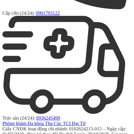
Cấp cứu (24/24):
0901793122
Trực sản (24/24):
0936245499
Phòng khám Đa khoa Thu Cúc TCI Đại Từ
Giấy CNĐK hoạt động chi nhánh: 0102624215-015 – Ngày cấp: