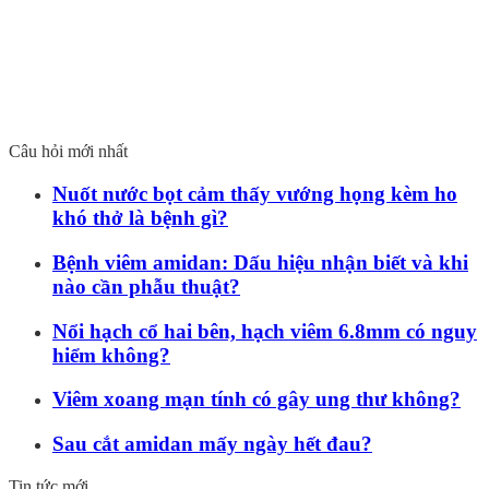
Câu hỏi mới nhất
Nuốt nước bọt cảm thấy vướng họng kèm ho
khó thở là bệnh gì?
Bệnh viêm amidan: Dấu hiệu nhận biết và khi
nào cần phẫu thuật?
Nổi hạch cổ hai bên, hạch viêm 6.8mm có nguy
hiểm không?
Viêm xoang mạn tính có gây ung thư không?
Sau cắt amidan mấy ngày hết đau?
Tin tức mới