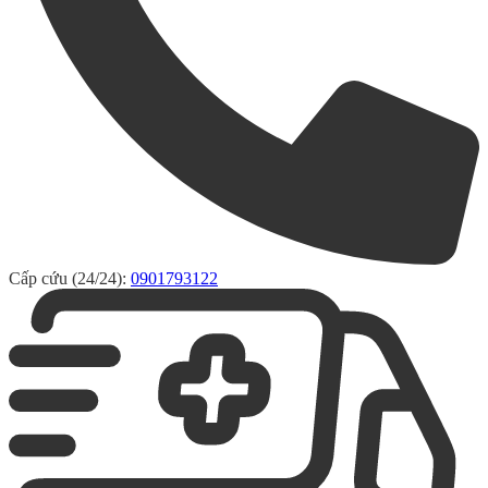
Cấp cứu (24/24):
0901793122