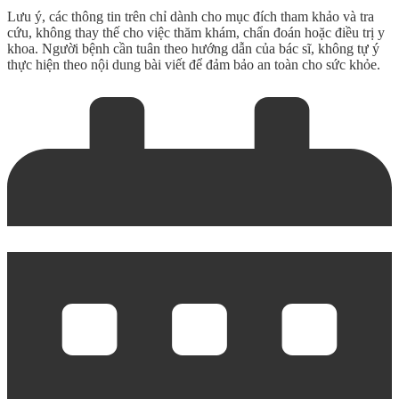
Lưu ý, các thông tin trên chỉ dành cho mục đích tham khảo và tra
cứu, không thay thế cho việc thăm khám, chẩn đoán hoặc điều trị y
khoa. Người bệnh cần tuân theo hướng dẫn của bác sĩ, không tự ý
thực hiện theo nội dung bài viết để đảm bảo an toàn cho sức khỏe.