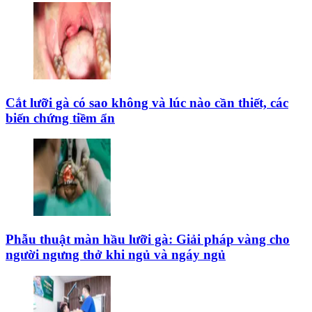
Cắt lưỡi gà có sao không và lúc nào cần thiết, các
biến chứng tiềm ẩn
Phẫu thuật màn hầu lưỡi gà: Giải pháp vàng cho
người ngưng thở khi ngủ và ngáy ngủ