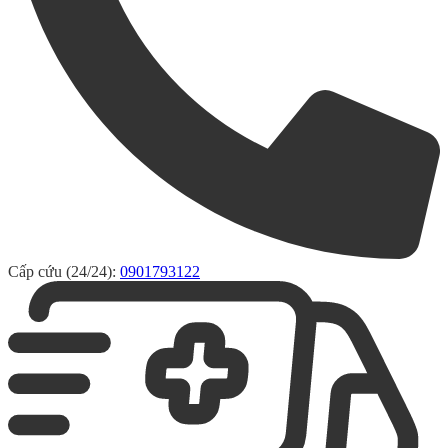
Cấp cứu (24/24):
0901793122