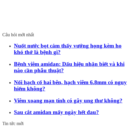
Câu hỏi mới nhất
Nuốt nước bọt cảm thấy vướng họng kèm ho
khó thở là bệnh gì?
Bệnh viêm amidan: Dấu hiệu nhận biết và khi
nào cần phẫu thuật?
Nổi hạch cổ hai bên, hạch viêm 6.8mm có nguy
hiểm không?
Viêm xoang mạn tính có gây ung thư không?
Sau cắt amidan mấy ngày hết đau?
Tin tức mới