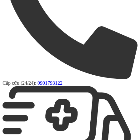
Cấp cứu (24/24):
0901793122