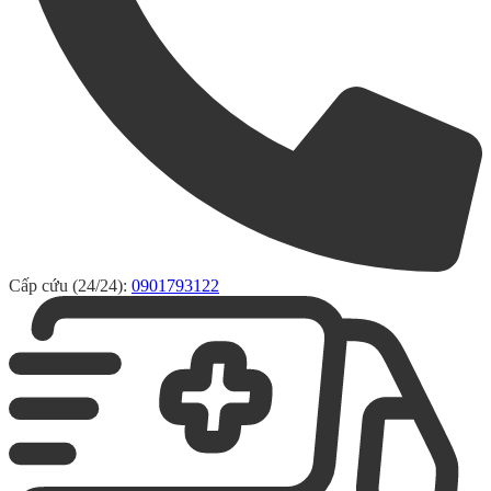
Cấp cứu (24/24):
0901793122