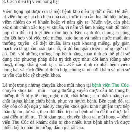
3. Cách điều trị viêm họng hạt
Viêm họng hạt được coi là một bệnh khó điều trị dứt điểm. Để điều
trị viêm họng hạt cho hiệu quả cao, trước tiên cần loại bỏ hiện tượng
viêm nhiễm do vi khuẩn hoặc vi nấm gây ra. Muốn vậy, cần phải
xác định chính xác loại vi khuẩn, vi nấm và làm kháng sinh đồ thích
hợp cho điều trị triệt tiêu mầm bệnh. Bên cạnh đó, chúng ta cũng
nên kết hợp với việc xúc miệng, xúc họng và ngậm nước muối ấm
thường xuyên để diệt khuẩn, làm sạch khoang miệng, gây giãn
mạch và tăng tuần hoàn tại chỗ, từ đó làm giảm triệu chứng ngứa rát
cổ. Đối với những trường hợp bệnh nặng, mạn tính có thể phải sử
dụng các phương pháp điều trị tích cực như: đốt lạnh (dùng nitơ
lỏng); dùng kháng sinh tại chỗ….Để xác định rõ nhất bệnh viêm
họng hạt và cách điều trị thích hợp, chúng ta nên đi khám và nhờ sự
tư vấn của bác sỹ chuyên khoa.
Là một trong những chuyên khoa mũi nhọn tại
bệnh viện Thu Cúc
,
chuyên khoa tai – mũi – họng thường xuyên được đầu tư, trang bị
những thiết bị y tế công nghệ mới, chất lượng cao nhằm nâng cao
chất lượng khám chữa bệnh, phục vụ người bệnh. Bên cạnh đó, tại
đây còn có đội ngũ y bác sỹ chuyên khoa giàu kinh nghiệm trực tiếp
thăm khám, tư vấn, theo dõi điều trị cho bệnh nhân để thu được kết
quả điều trị tối ưu. Thời gian qua, chuyên khoa tai mũi họng – bệnh
viện Thu Cúc đã khám; điều trị cho nhiều lượt bệnh nhân và được
nhiều bệnh nhân tin tưởng, đánh giá rất cao.