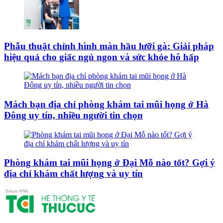
Phẫu thuật chỉnh hình màn hầu lưỡi gà: Giải pháp
hiệu quả cho giấc ngủ ngon và sức khỏe hô hấp
Mách bạn địa chỉ phòng khám tai mũi họng ở Hà
Đông uy tín, nhiều người tin chọn
Phòng khám tai mũi họng ở Đại Mỗ nào tốt? Gợi ý
địa chỉ khám chất lượng và uy tín