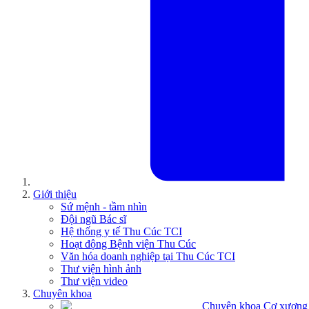
Giới thiệu
Sứ mệnh - tầm nhìn
Đội ngũ Bác sĩ
Hệ thống y tế Thu Cúc TCI
Hoạt động Bệnh viện Thu Cúc
Văn hóa doanh nghiệp tại Thu Cúc TCI
Thư viện hình ảnh
Thư viện video
Chuyên khoa
Chuyên khoa Cơ xương