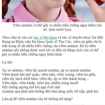
Viêm amidan có thể gây ra nhiều biến chứng nguy hiểm cho
trẻ. (ảnh minh họa)
Theo chia sẻ của các
bác sĩ Nhi khoa
và bác sĩ chuyên khoa Tai Mũi
Họng tại Bệnh viện Đa khoa Quốc tế Thu Cúc, viêm tai giữa chỉ là
một trong số rất nhiều biến chứng của viêm amidan. Bé bị viêm
amidan nếu không được xem xét và điều trị đúng cách còn có thể
gây ra nhiều biến chứng nguy hiểm khác.
Cụ thể:
Áp xe amidan, viêm tấy quanh amidan, áp xe quanh amidan
Viêm thanh khí phế quản, viêm mũi, viêm xoang, viêm tai giữa,
viêm tấy hạch dưới hàm, viêm tấy, áp xe bên thành họng…
Viêm thận, viêm khớp, viêm tim, nhiễm trùng huyết
Hội chứng ngưng thở khi ngủ ở trẻ nhỏ
Amidan quá phát ảnh hưởng đến khả năng nuốt, hô hấp, phát âm
Làm gì để viêm amidan của trẻ không trở nặng?