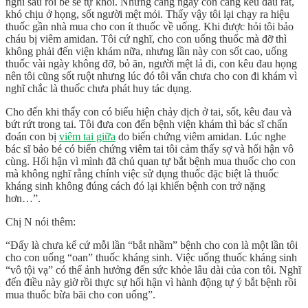
nghĩ sau rồi bé sẽ tự khỏi. Nhưng càng ngày con càng kêu đau rát,
khó chịu ở họng, sốt người mệt mỏi. Thấy vậy tôi lại chạy ra hiệu
thuốc gần nhà mua cho con ít thuốc về uống. Khi được hỏi tôi bảo
cháu bị viêm amidan. Tôi cứ nghĩ, cho con uống thuốc mà đỡ thì
không phải đến viện khám nữa, nhưng lần này con sốt cao, uống
thuốc vài ngày không đỡ, bỏ ăn, người mệt lả đi, con kêu đau họng
nên tôi cũng sốt ruột nhưng lúc đó tôi vẫn chưa cho con đi khám vì
nghĩ chắc là thuốc chưa phát huy tác dụng.
Cho đến khi thấy con có biểu hiện chảy dịch ở tai, sốt, kêu đau và
bứt rứt trong tai. Tôi đưa con đến bệnh viện khám thì bác sĩ chẩn
đoán con bị
viêm tai giữa
do biến chứng viêm amidan. Lúc nghe
bác sĩ bảo bé có biến chứng viêm tai tôi cảm thấy sợ và hối hận vô
cùng. Hối hận vì mình đã chủ quan tự bắt bệnh mua thuốc cho con
mà không nghĩ rằng chính việc sử dụng thuốc đặc biệt là thuốc
kháng sinh không đúng cách đó lại khiến bệnh con trở nặng
hơn…”.
Chị N nói thêm:
“Đấy là chưa kể cứ mỗi lần “bắt nhầm” bệnh cho con là một lần tôi
cho con uống “oan” thuốc kháng sinh. Việc uống thuốc kháng sinh
“vô tội vạ” có thể ảnh hưởng đến sức khỏe lâu dài của con tôi. Nghĩ
đến điều này giờ rồi thực sự hối hận vì hành động tự ý bắt bệnh rồi
mua thuốc bừa bãi cho con uống”.