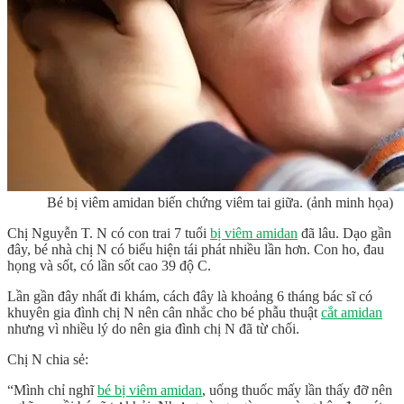
Bé bị viêm amidan biến chứng viêm tai giữa. (ảnh minh họa)
Chị Nguyễn T. N có con trai 7 tuổi
bị viêm amidan
đã lâu. Dạo gần
đây, bé nhà chị N có biểu hiện tái phát nhiều lần hơn. Con ho, đau
họng và sốt, có lần sốt cao 39 độ C.
Lần gần đây nhất đi khám, cách đây là khoảng 6 tháng bác sĩ có
khuyên gia đình chị N nên cân nhắc cho bé phẫu thuật
cắt amidan
nhưng vì nhiều lý do nên gia đình chị N đã từ chối.
Chị N chia sẻ:
“Mình chỉ nghĩ
bé bị viêm amidan
, uống thuốc mấy lần thấy đỡ nên