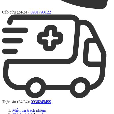
Cấp cứu (24/24):
0901793122
Trực sản (24/24):
0936245499
Miễn trừ trách nhiệm