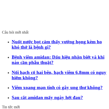
Câu hỏi mới nhất
Nuốt nước bọt cảm thấy vướng họng kèm ho
khó thở là bệnh gì?
Bệnh viêm amidan: Dấu hiệu nhận biết và khi
nào cần phẫu thuật?
Nổi hạch cổ hai bên, hạch viêm 6.8mm có nguy
hiểm không?
Viêm xoang mạn tính có gây ung thư không?
Sau cắt amidan mấy ngày hết đau?
Tin tức mới