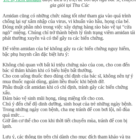
gia giỏi tại Thu Cúc
Amidan cũng có những chức năng tốt như tham gia vào quá trình
chống lại sự xâm nhập của virus, vi khuẩn vào hầu, họng của bé.
Đóng một phần nhỏ trong việc xây dựng hàng rào bảo vệ tại “cửa
ngõ” miệng. Chúng chỉ trở thành bệnh lý tình trạng viêm amidan tái
phát thường xuyên và có thể gây ra các biến chứng.
Để viêm amidan của bé không gây ra các biến chứng nguy hiểm,
bậc phụ huynh cần đặc biệt lưu ý:
Không chủ quan với bất kì triệu chứng nào của con, cho con đến
bác sĩ thăm khám khi có biểu hiện bất thường.
Cho con uống thuốc theo đúng chỉ định của bác sĩ, không nên tự ý
mua thuốc ngoài dùng, giảm liều thuốc khi bệnh đỡ.
Phẫu thuật cắt amidan khi có chỉ định, tránh gây các biến chứng
xấu.
Đảm bảo vệ sinh mũi họng, răng miệng tốt cho con.
Chú ý đến chế độ dinh dưỡng, sinh hoạt của trẻ những ngày bệnh.
Trong những ngày con bệnh, cha mẹ tránh để con bơi lội, nô đùa
quá mức…
Giữ ấm cơ thể cho con khi thời tiết chuyển mùa, tránh để con bị
lạnh.
Lưu ý, các thông tin trên chỉ dành cho mục đích tham khảo và tra