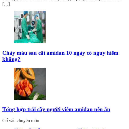
[…]
Chảy máu sau cắt amidan 10 ngày có nguy hiểm
không?
Tổng hợp trái cây người viêm amidan nên ăn
Cố vấn chuyên môn