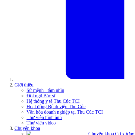
Giới thiệu
Sứ mệnh - tầm nhìn
Đội ngũ Bác sĩ
Hệ thống y tế Thu Cúc TCI
Hoạt động Bệnh viện Thu Cúc
Văn hóa doanh nghiệp tại Thu Cúc TCI
Thư viện hình ảnh
Thư viện video
Chuyên khoa
Chuyên khoa Cơ xương