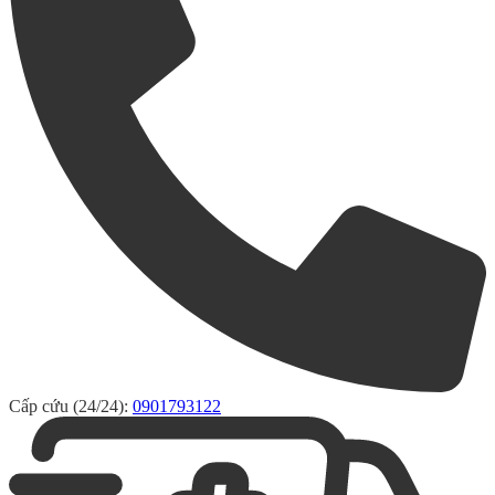
Cấp cứu (24/24):
0901793122