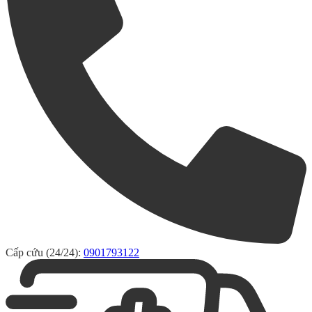
Cấp cứu (24/24):
0901793122