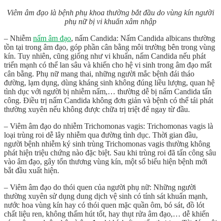
Viêm âm đạo là bệnh phụ khoa thường bắt đầu do vùng kín người
phụ nữ bị vi khuẩn xâm nhập
– Nhiễm
nấm âm đạo
, nấm Candida: Nấm Candida albicans thường
tồn tại trong âm đạo, góp phần cân bằng môi trường bên trong vùng
kín. Tuy nhiên, cũng giống như vi khuẩn, nấm Candida nếu phát
triển mạnh có thể lan sâu và khiến cho hệ vi sinh trong âm đạo mất
cân bằng. Phụ nữ mang thai, những người mắc bệnh đái tháo
đường, lạm dụng, dùng kháng sinh không đúng liều lượng, quan hệ
tình dục với người bị nhiễm nấm,… thường dễ bị nấm Candida tấn
công. Điều trị nấm Candida không đơn giản và bệnh có thể tái phát
thường xuyên nếu không được chữa trị triệt để ngay từ đầu.
– Viêm âm đạo do nhiễm Trichomonas vagis: Trichomonas vagis là
loại trùng roi dễ lây nhiễm qua đường tình dục. Thời gian đầu,
người bệnh nhiễm ký sinh trùng Trichomonas vagis thường không
phát hiện triệu chứng nào đặc biệt. Sau khi trùng roi đã tấn công sâu
vào âm đạo, gây tổn thương vùng kín, một số biểu hiện bệnh mới
bắt đầu xuất hiện.
– Viêm âm đạo do thói quen của người phụ nữ: Những người
thường xuyên sử dụng dung dịch vệ sinh có tính sát khuẩn mạnh,
nước hoa vùng kín hay có thói quen mặc quần ôm, bó sát, đồ lót
chất liệu ren, không thấm hút tốt, hay thụt rửa âm đạo,… dễ khiến