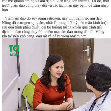
các mô quanh âm hộ và âm đạo bị kích ứng, tổn thương. Từ đó, môi
trường âm đạo cũng thay đổi và các tác nhân gây bệnh dễ xâm nhập
hơn.
– Viêm âm đạo do suy giảm estrogen, gây tình trạng teo âm đạo:
Nồng độ estrogen sụt giảm, nhất là trong thời kỳ tiền mãn kinh hoặc
sau quá trình phẫu thuật loại bỏ buồng trứng khiến quá trình tiết
dịch âm đạo cũng thay đổi, niêm mạc âm đạo mỏng dần đi. Vùng
kín trở nên khô căng, đau rát và dễ bị viêm nhiễm hơn.