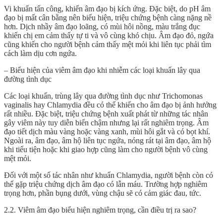
Vi khuẩn tấn công, khiến âm đạo bị kích ứng. Đặc biệt, do pH âm
đạo bị mất cân bằng nên biểu hiện, triệu chứng bệnh càng nặng nề
hơn. Dịch nhầy âm đạo loãng, có mùi hôi nồng, màu trắng đục
khiến chị em cảm thấy tự ti và vô cùng khó chịu. Âm đạo đỏ, ngứa
cũng khiến cho người bệnh cảm thấy mệt mỏi khi liên tục phải tìm
cách làm dịu cơn ngứa.
– Biểu hiện của viêm âm đạo khi nhiễm các loại khuẩn lây qua
đường tình dục
Các loại khuẩn, trùng lây qua đường tình dục như Trichomonas
vaginalis hay Chlamydia đều có thể khiến cho âm đạo bị ảnh hưởng
rất nhiều. Đặc biệt, triệu chứng bệnh xuất phát từ những tác nhân
gây viêm này tuy diễn biến chậm nhưng lại rất nghiêm trọng. Âm
đạo tiết dịch màu vàng hoặc vàng xanh, mùi hôi gắt và có bọt khí.
Ngoài ra, âm đạo, âm hộ liên tục ngứa, nóng rát tại âm đạo, âm hộ
khi tiểu tiện hoặc khi giao hợp cũng làm cho người bệnh vô cùng
mệt mỏi.
Đối với một số tác nhân như khuẩn Chlamydia, người bệnh còn có
thể gặp triệu chứng dịch âm đạo có lẫn máu. Trường hợp nghiêm
trọng hơn, phần bụng dưới, vùng chậu sẽ có cảm giác đau, tức.
2.2. Viêm âm đạo biểu hiện nghiêm trọng, cần điều trị ra sao?