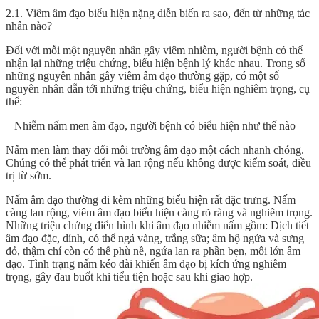
2.1. Viêm âm đạo biểu hiện nặng diễn biến ra sao, đến từ những tác
nhân nào?
Đối với mỗi một nguyên nhân gây viêm nhiễm, người bệnh có thể
nhận lại những triệu chứng, biểu hiện bệnh lý khác nhau. Trong số
những nguyên nhân gây viêm âm đạo thường gặp, có một số
nguyên nhân dẫn tới những triệu chứng, biểu hiện nghiêm trọng, cụ
thể:
– Nhiễm nấm men âm đạo, người bệnh có biểu hiện như thế nào
Nấm men làm thay đổi môi trường âm đạo một cách nhanh chóng.
Chúng có thể phát triển và lan rộng nếu không được kiểm soát, điều
trị từ sớm.
Nấm âm đạo thường đi kèm những biểu hiện rất đặc trưng. Nấm
càng lan rộng,
viêm âm đạo biểu hiện
càng rõ ràng và nghiêm trọng.
Những triệu chứng điển hình khi âm đạo nhiễm nấm gồm: Dịch tiết
âm đạo đặc, dính, có thể ngả vàng, trắng sữa; âm hộ ngứa và sưng
đỏ, thậm chí còn có thể phù nề, ngứa lan ra phần bẹn, môi lớn âm
đạo. Tình trạng nấm kéo dài khiến âm đạo bị kích ứng nghiêm
trọng, gây đau buốt khi tiểu tiện hoặc sau khi giao hợp.