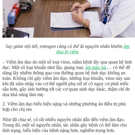
Suy giảm nội tiết, estrogen cũng có thể là nguyên nhân khiếm
âm
đạo bị viêm
– Viêm âm đạo do một số loại virus, mầm bệnh lây qua quan hệ tình
dục: Một số loại khuẩn như lậu, giang mai,
sùi mào gà
,… có thể dễ
dàng lây nhiễm thông qua con đường quan hệ tình dục không an
toàn. Không chỉ gây viêm âm đạo, những loại khuẩn, virus này sau
khi đã xâm nhập vào cơ thể người phụ nữ sẽ có nguy cơ phát triển
sâu hơn, gây ảnh hưởng tới các cơ quan sinh dục khác, thậm chí đe
dọa khả năng làm mẹ.
2. Viêm âm đạo biểu hiện nặng và những phương án điều trị phù
hợp cho chị em
Như đã chia sẻ, có rất nhiều nguyên nhân dẫn đến viêm âm đạo.
Trong đó, một số nguyên nhân, tác nhân gây bệnh có thể làm cho
tình trạng, biểu hiện của bệnh nặng hơn, nghiêm trọng hơn.