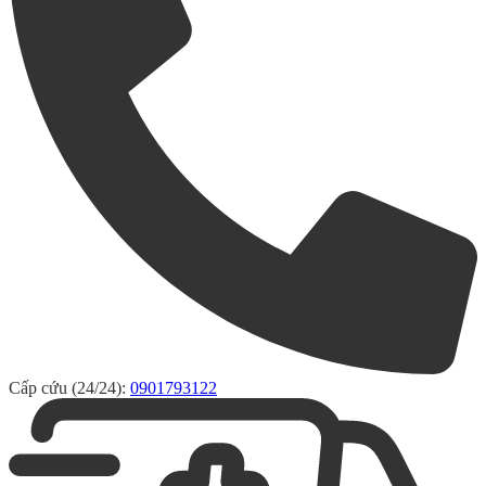
Cấp cứu (24/24):
0901793122