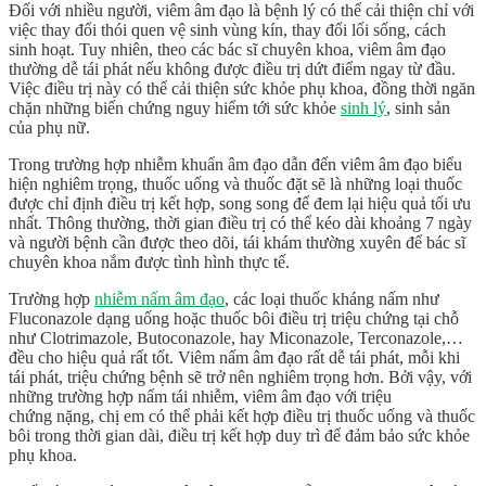
Đối với nhiều người, viêm âm đạo là bệnh lý có thể cải thiện chỉ với
việc thay đổi thói quen vệ sinh vùng kín, thay đổi lối sống, cách
sinh hoạt. Tuy nhiên, theo các bác sĩ chuyên khoa, viêm âm đạo
thường dễ tái phát nếu không được điều trị dứt điểm ngay từ đầu.
Việc điều trị này có thể cải thiện sức khỏe phụ khoa, đồng thời ngăn
chặn những biến chứng nguy hiểm tới sức khỏe
sinh lý
, sinh sản
của phụ nữ.
Trong trường hợp nhiễm khuẩn âm đạo dẫn đến
viêm âm đạo biểu
hiện
nghiêm trọng, thuốc uống và thuốc đặt sẽ là những loại thuốc
được chỉ định điều trị kết hợp, song song để đem lại hiệu quả tối ưu
nhất. Thông thường, thời gian điều trị có thể kéo dài khoảng 7 ngày
và người bệnh cần được theo dõi, tái khám thường xuyên để bác sĩ
chuyên khoa nắm được tình hình thực tế.
Trường hợp
nhiễm nấm âm đạo
, các loại thuốc kháng nấm như
Fluconazole dạng uống hoặc thuốc bôi điều trị triệu chứng tại chỗ
như Clotrimazole, Butoconazole, hay Miconazole, Terconazole,…
đều cho hiệu quả rất tốt. Viêm nấm âm đạo rất dễ tái phát, mỗi khi
tái phát, triệu chứng bệnh sẽ trở nên nghiêm trọng hơn. Bởi vậy, với
những trường hợp nấm tái nhiễm, viêm âm đạo với triệu
chứng nặng, chị em có thể phải kết hợp điều trị thuốc uống và thuốc
bôi trong thời gian dài, điều trị kết hợp duy trì để đảm bảo sức khỏe
phụ khoa.