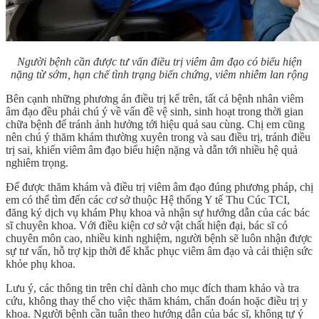
Người bệnh cần được tư vấn điều trị viêm âm đạo có biểu hiện
nặng từ sớm, hạn chế tình trạng biến chứng, viêm nhiễm lan rộng
Bên cạnh những phương án điều trị kể trên, tất cả bệnh nhân viêm
âm đạo đều phải chú ý về vấn đề vệ sinh, sinh hoạt trong thời gian
chữa bệnh để tránh ảnh hưởng tới hiệu quả sau cùng. Chị em cũng
nên chú ý thăm khám thường xuyên trong và sau điều trị, tránh điều
trị sai, khiến
viêm âm đạo biểu hiện
nặng và dẫn tới nhiều hệ quả
nghiêm trọng.
Để được thăm khám và điều trị viêm âm đạo đúng phương pháp, chị
em có thể tìm đến các cơ sở thuộc Hệ thống Y tế Thu Cúc TCI,
đăng ký dịch vụ khám Phụ khoa và nhận sự hướng dẫn của các bác
sĩ chuyên khoa. Với điều kiện cơ sở vật chất hiện đại, bác sĩ có
chuyên môn cao, nhiều kinh nghiệm, người bệnh sẽ luôn nhận được
sự tư vấn, hỗ trợ kịp thời để khắc phục viêm âm đạo và cải thiện sức
khỏe phụ khoa.
Lưu ý, các thông tin trên chỉ dành cho mục đích tham khảo và tra
cứu, không thay thế cho việc thăm khám, chẩn đoán hoặc điều trị y
khoa. Người bệnh cần tuân theo hướng dẫn của bác sĩ, không tự ý