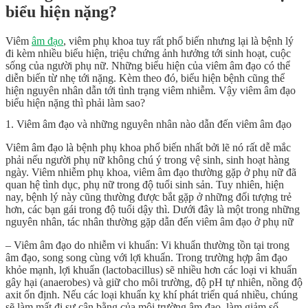
biểu hiện nặng?
Viêm
âm đạo
, viêm phụ khoa tuy rất phổ biến nhưng lại là bệnh lý
đi kèm nhiều biểu hiện, triệu chứng ảnh hưởng tới sinh hoạt, cuộc
sống của người phụ nữ. Những biểu hiện của viêm âm đạo có thể
diễn biến từ nhẹ tới nặng. Kèm theo đó, biểu hiện bệnh cũng thể
hiện nguyên nhân dẫn tới tình trạng viêm nhiễm. Vậy viêm âm đạo
biểu hiện nặng thì phải làm sao?
1. Viêm âm đạo và những nguyên nhân nào dẫn đến viêm âm đạo
Viêm âm đạo là bệnh phụ khoa phổ biến nhất bởi lẽ nó rất dễ mắc
phải nếu người phụ nữ không chú ý trong vệ sinh, sinh hoạt hàng
ngày. Viêm nhiễm phụ khoa, viêm âm đạo thường gặp ở phụ nữ đã
quan hệ tình dục, phụ nữ trong độ tuổi sinh sản. Tuy nhiên, hiện
nay, bệnh lý này cũng thường được bắt gặp ở những đối tượng trẻ
hơn, các bạn gái trong độ tuổi dậy thì. Dưới đây là một trong những
nguyên nhân, tác nhân thường gặp dẫn đến viêm âm đạo ở phụ nữ
– Viêm âm đạo do nhiễm vi khuẩn: Vi khuẩn thường tồn tại trong
âm đạo, song song cùng với lợi khuẩn. Trong trường hợp âm đạo
khỏe mạnh, lợi khuẩn (lactobacillus) sẽ nhiều hơn các loại vi khuẩn
gây hại (anaerobes) và giữ cho môi trường, độ pH tự nhiên, nồng độ
axit ổn định. Nếu các loại khuẩn kỵ khí phát triển quá nhiều, chúng
sẽ làm mất đi sự cân bằng của môi trường âm đạo, làm giảm số