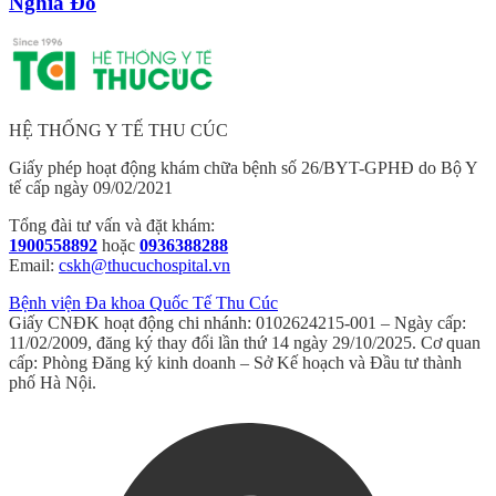
Nghĩa Đô
HỆ THỐNG Y TẾ THU CÚC
Giấy phép hoạt động khám chữa bệnh số 26/BYT-GPHĐ do Bộ Y
tế cấp ngày 09/02/2021
Tổng đài tư vấn và đặt khám:
1900558892
hoặc
0936388288
Email:
cskh@thucuchospital.vn
Bệnh viện Đa khoa Quốc Tế Thu Cúc
Giấy CNĐK hoạt động chi nhánh: 0102624215-001 – Ngày cấp:
11/02/2009, đăng ký thay đổi lần thứ 14 ngày 29/10/2025. Cơ quan
cấp: Phòng Đăng ký kinh doanh – Sở Kế hoạch và Đầu tư thành
phố Hà Nội.