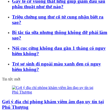
Gây tê cơ vuông thắt lưng giúp giảm đau sau
phẫu thuật như thế nào?
Triệu chứng ung thư cổ tử cung nhận biết ra
sao?
Bị tắc tia sữa nhưng thông không đỡ phải làm
sao?
Nổi cục cứng không đau gần 1 tháng có nguy
hiểm không?
Trẻ sơ sinh đi ngoài màu xanh đen có nguy
hiểm không?
Tin tức mới
Gợi ý địa chỉ phòng khám viêm âm đạo uy tín tại
Phú Thượng