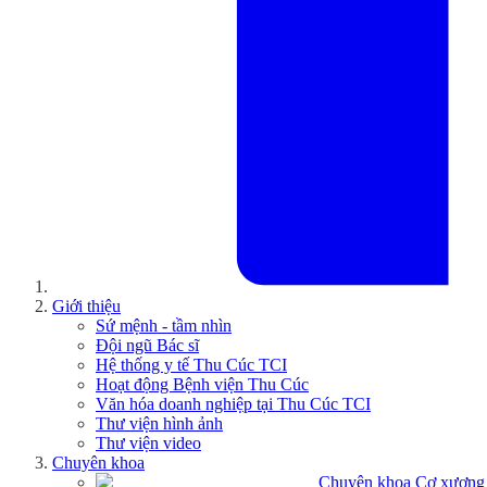
Giới thiệu
Sứ mệnh - tầm nhìn
Đội ngũ Bác sĩ
Hệ thống y tế Thu Cúc TCI
Hoạt động Bệnh viện Thu Cúc
Văn hóa doanh nghiệp tại Thu Cúc TCI
Thư viện hình ảnh
Thư viện video
Chuyên khoa
Chuyên khoa Cơ xương