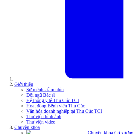
Giới thiệu
Sứ mệnh - tầm nhìn
Đội ngũ Bác sĩ
Hệ thống y tế Thu Cúc TCI
Hoạt động Bệnh viện Thu Cúc
Văn hóa doanh nghiệp tại Thu Cúc TCI
Thư viện hình ảnh
Thư viện video
Chuyên khoa
Chuyên khoa Cơ xương