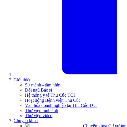
Giới thiệu
Sứ mệnh - tầm nhìn
Đội ngũ Bác sĩ
Hệ thống y tế Thu Cúc TCI
Hoạt động Bệnh viện Thu Cúc
Văn hóa doanh nghiệp tại Thu Cúc TCI
Thư viện hình ảnh
Thư viện video
Chuyên khoa
Chuyên khoa Cơ xương