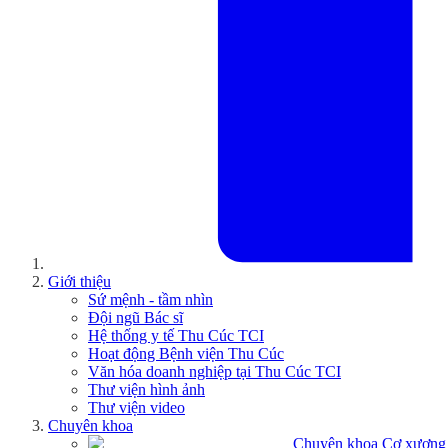
Giới thiệu
Sứ mệnh - tầm nhìn
Đội ngũ Bác sĩ
Hệ thống y tế Thu Cúc TCI
Hoạt động Bệnh viện Thu Cúc
Văn hóa doanh nghiệp tại Thu Cúc TCI
Thư viện hình ảnh
Thư viện video
Chuyên khoa
Chuyên khoa Cơ xương