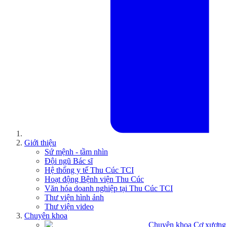
Giới thiệu
Sứ mệnh - tầm nhìn
Đội ngũ Bác sĩ
Hệ thống y tế Thu Cúc TCI
Hoạt động Bệnh viện Thu Cúc
Văn hóa doanh nghiệp tại Thu Cúc TCI
Thư viện hình ảnh
Thư viện video
Chuyên khoa
Chuyên khoa Cơ xương