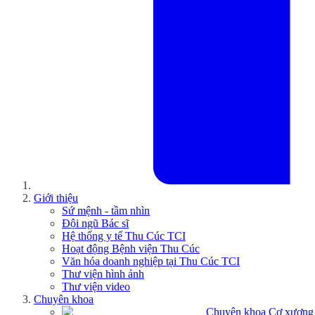
Giới thiệu
Sứ mệnh - tầm nhìn
Đội ngũ Bác sĩ
Hệ thống y tế Thu Cúc TCI
Hoạt động Bệnh viện Thu Cúc
Văn hóa doanh nghiệp tại Thu Cúc TCI
Thư viện hình ảnh
Thư viện video
Chuyên khoa
Chuyên khoa Cơ xương