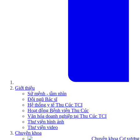
Giới thiệu
Sứ mệnh - tầm nhìn
Đội ngũ Bác sĩ
Hệ thống y tế Thu Cúc TCI
Hoạt động Bệnh viện Thu Cúc
Văn hóa doanh nghiệp tại Thu Cúc TCI
Thư viện hình ảnh
Thư viện video
Chuyên khoa
Chuyên khoa Cơ xương