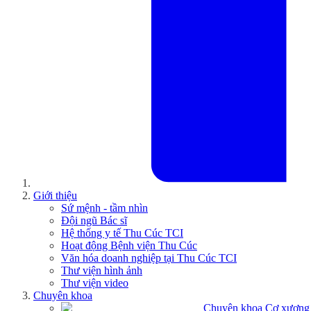
Giới thiệu
Sứ mệnh - tầm nhìn
Đội ngũ Bác sĩ
Hệ thống y tế Thu Cúc TCI
Hoạt động Bệnh viện Thu Cúc
Văn hóa doanh nghiệp tại Thu Cúc TCI
Thư viện hình ảnh
Thư viện video
Chuyên khoa
Chuyên khoa Cơ xương