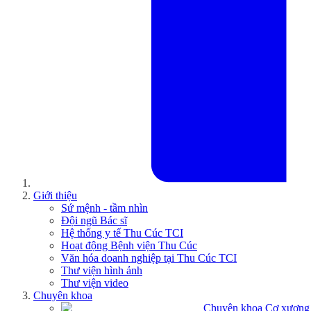
Giới thiệu
Sứ mệnh - tầm nhìn
Đội ngũ Bác sĩ
Hệ thống y tế Thu Cúc TCI
Hoạt động Bệnh viện Thu Cúc
Văn hóa doanh nghiệp tại Thu Cúc TCI
Thư viện hình ảnh
Thư viện video
Chuyên khoa
Chuyên khoa Cơ xương