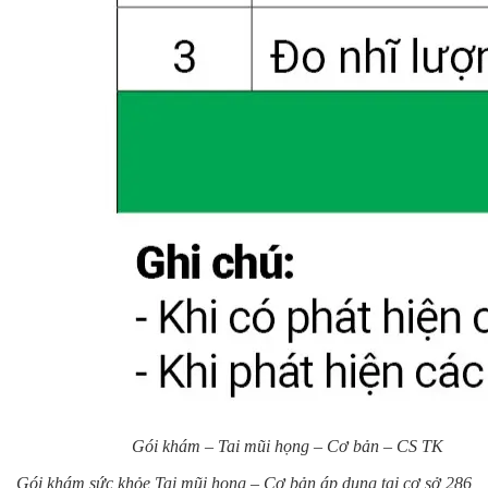
Gói khám – Tai mũi họng – Cơ bản – CS TK
Gói khám sức khỏe Tai mũi họng – Cơ bản áp dụng tại cơ sở 286