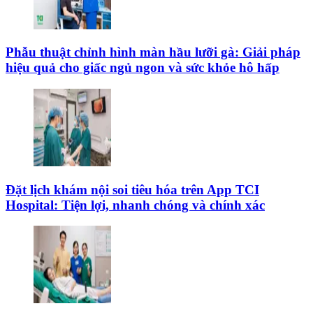
Phẫu thuật chỉnh hình màn hầu lưỡi gà: Giải pháp
hiệu quả cho giấc ngủ ngon và sức khỏe hô hấp
Đặt lịch khám nội soi tiêu hóa trên App TCI
Hospital: Tiện lợi, nhanh chóng và chính xác