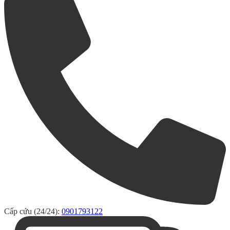
Cấp cứu (24/24):
0901793122