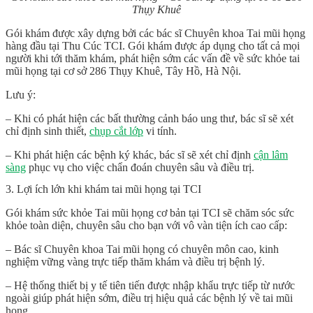
Thụy Khuê
Gói khám được xây dựng bởi các bác sĩ Chuyên khoa Tai mũi họng
hàng đầu tại Thu Cúc TCI. Gói khám được áp dụng cho tất cả mọi
người khi tới thăm khám, phát hiện sớm các vấn đề về sức khỏe tai
mũi họng tại cơ sở 286 Thụy Khuê, Tây Hồ, Hà Nội.
Lưu ý:
– Khi có phát hiện các bất thường cảnh báo ung thư, bác sĩ sẽ xét
chỉ định sinh thiết,
chụp cắt lớp
vi tính.
– Khi phát hiện các bệnh ký khác, bác sĩ sẽ xét chỉ định
cận lâm
sàng
phục vụ cho việc chẩn đoán chuyên sâu và điều trị.
3. Lợi ích lớn khi khám tai mũi họng tại TCI
Gói khám sức khỏe Tai mũi họng cơ bản tại TCI sẽ chăm sóc sức
khỏe toàn diện, chuyên sâu cho bạn với vô vàn tiện ích cao cấp:
– Bác sĩ Chuyên khoa Tai mũi họng có chuyên môn cao, kinh
nghiệm vững vàng trực tiếp thăm khám và điều trị bệnh lý.
– Hệ thống thiết bị y tế tiên tiến được nhập khẩu trực tiếp từ nước
ngoài giúp phát hiện sớm, điều trị hiệu quả các bệnh lý về tai mũi
họng.