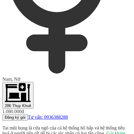
Nam, Nữ
286 Thụy Khuê
1.080.000đ
Tư vấn: 0936388288
Đăng ký gói
Tai mũi họng là cửa ngõ của cả hệ thống hô hấp và hệ thống tiêu
hoá ở người nên rất dễ bị các tác nhân có hại tấn công.
Gói khám