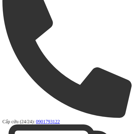
Cấp cứu (24/24):
0901793122