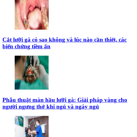
Cắt lưỡi gà có sao không và lúc nào cần thiết, các
biến chứng tiềm ẩn
Phẫu thuật màn hầu lưỡi gà: Giải pháp vàng cho
người ngưng thở khi ngủ và ngáy ngủ