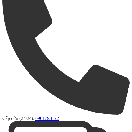
Cấp cứu (24/24):
0901793122