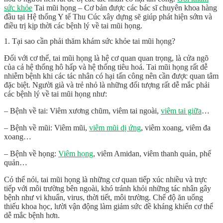
sức khỏe
Tai mũi họng – Cơ bản
được các bác sĩ chuyên khoa hàng
đầu tại Hệ thống Y tế Thu Cúc xây dựng sẽ giúp phát hiện sớm và
điều trị kịp thời các bệnh lý về tai mũi họng.
1. Tại sao cần phải thăm khám sức khỏe tai mũi họng?
Đối với cơ thể, tai mũi họng là hệ cơ quan quan trọng, là cửa ngõ
của cả hệ thống hô hấp và hệ thống tiêu hoá. Tai mũi họng rất dễ
nhiễm bệnh khi các tác nhân có hại tấn công nên cần được quan tâm
đặc biệt. Người già và trẻ nhỏ là những đối tượng rất dễ mắc phải
các bệnh lý về tai mũi họng như:
– Bệnh về tai: Viêm xương chũm, viêm tai ngoài,
viêm tai giữa
…
– Bệnh về mũi: Viêm mũi,
viêm mũi dị ứng
, viêm xoang, viêm đa
xoang…
– Bệnh về họng:
Viêm họng
, viêm Amidan, viêm thanh quản, phế
quản…
Có thể nói, tai mũi họng là những cơ quan tiếp xúc nhiều và trực
tiếp với môi trường bên ngoài, khó tránh khỏi những tác nhân gây
bệnh như vi khuẩn, virus, thời tiết, môi trường. Chế độ ăn uống
thiếu khoa học, lười vận động làm giảm sức đề kháng khiến cơ thể
dễ mắc bệnh hơn.