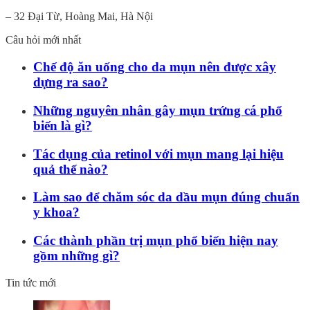
– 32 Đại Từ, Hoàng Mai, Hà Nội
Câu hỏi mới nhất
Chế độ ăn uống cho da mụn nên được xây
dựng ra sao?
Những nguyên nhân gây mụn trứng cá phổ
biến là gì?
Tác dụng của retinol với mụn mang lại hiệu
quả thế nào?
Làm sao để chăm sóc da dầu mụn đúng chuẩn
y khoa?
Các thành phần trị mụn phổ biến hiện nay
gồm những gì?
Tin tức mới