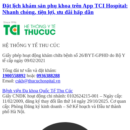
Đặt lịch khám sản phụ khoa trên App TCI Hospital:
Nhanh chóng, tiện lợi, ưu đãi hấp dẫn
HỆ THỐNG Y TẾ THU CÚC
Giấy phép hoạt động khám chữa bệnh số 26/BYT-GPHĐ do Bộ Y
tế cấp ngày 09/02/2021
Tổng đài tư vấn và đặt khám:
1900558892
hoặc
0936388288
Email:
cskh@thucuchospital.vn
Bệnh viện Đa khoa Quốc Tế Thu Cúc
Giấy CNĐK hoạt động chi nhánh: 0102624215-001 – Ngày cấp:
11/02/2009, đăng ký thay đổi lần thứ 14 ngày 29/10/2025. Cơ quan
cấp: Phòng Đăng ký kinh doanh – Sở Kế hoạch và Đầu tư thành
phố Hà Nội.