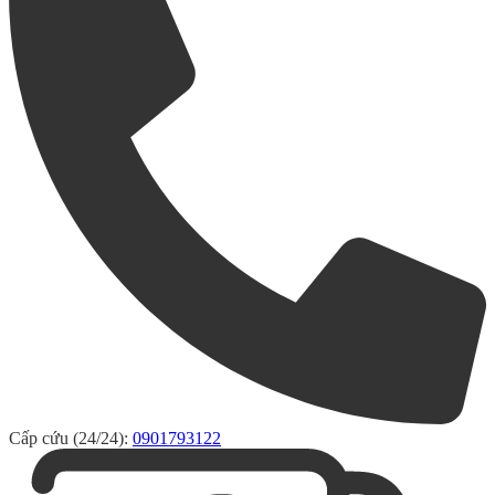
Cấp cứu (24/24):
0901793122