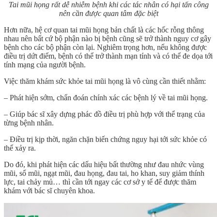
Tai mũi họng rất dễ nhiễm bệnh khi các tác nhân có hại tấn công
nên cần được quan tâm đặc biệt
Hơn nữa, hệ cơ quan tai mũi họng bản chất là các hốc rỗng thông
nhau nên bất cứ bộ phận nào bị bệnh cũng sẽ trở thành nguy cơ gây
bệnh cho các bộ phận còn lại. Nghiêm trọng hơn, nếu không được
điều trị dứt điểm, bệnh có thể trở thành mạn tính và có thể đe dọa tới
tính mạng của người bệnh.
Việc thăm khám sức khỏe tai mũi họng là vô cùng cần thiết nhằm:
– Phát hiện sớm, chẩn đoán chính xác các bệnh lý về tai mũi họng.
– Giúp bác sĩ xây dựng phác đồ điều trị phù hợp với thể trạng của
từng bệnh nhân.
– Điều trị kịp thời, ngăn chặn biến chứng nguy hại tới sức khỏe có
thể xảy ra.
Do đó, khi phát hiện các dấu hiệu bất thường như đau nhức vùng
mũi, sổ mũi, ngạt mũi, đau họng, đau tai, ho khan, suy giảm thính
lực, tai chảy mủ… thì cần tới ngay các cơ sở y tế để được thăm
khám với bác sĩ chuyên khoa.